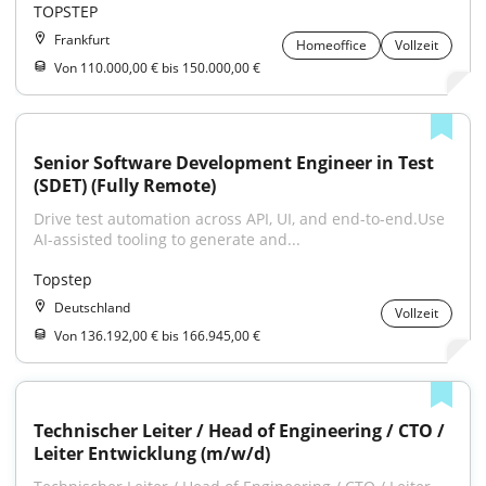
TOPSTEP
Frankfurt
Homeoffice
Vollzeit
Von 110.000,00 € bis 150.000,00 €
Senior Software Development Engineer in Test 
(SDET) (Fully Remote)
Drive test automation across API, UI, and end-to-end.Use 
AI-assisted tooling to generate and...
Topstep
Deutschland
Vollzeit
Von 136.192,00 € bis 166.945,00 €
Technischer Leiter / Head of Engineering / CTO / 
Leiter Entwicklung (m/w/d)