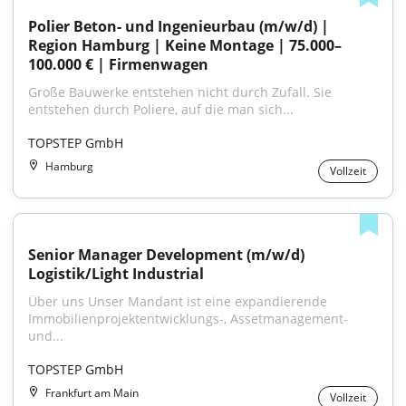
Polier Beton- und Ingenieurbau (m/w/d) | 
Region Hamburg | Keine Montage | 75.000–
100.000 € | Firmenwagen
Große Bauwerke entstehen nicht durch Zufall. Sie 
entstehen durch Poliere, auf die man sich...
TOPSTEP GmbH
Hamburg
Vollzeit
Senior Manager Development (m/w/d) 
Logistik/Light Industrial
Über uns Unser Mandant ist eine expandierende 
Immobilienprojektentwicklungs-, Assetmanagement- 
und...
TOPSTEP GmbH
Frankfurt am Main
Vollzeit