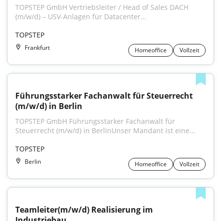
TOPSTEP GmbH Vertriebsleiter / Head of Sales DACH 
(m/w/d) – USV-Anlagen für Datacenter...
TOPSTEP
Frankfurt
Homeoffice
Vollzeit
Führungsstarker Fachanwalt für Steuerrecht 
(m/w/d) in Berlin
TOPSTEP GmbH Führungsstarker Fachanwalt für 
Steuerrecht (m/w/d) in BerlinUnser Mandant ist eine...
TOPSTEP
Berlin
Homeoffice
Vollzeit
Teamleiter(m/w/d) Realisierung im 
Industriebau