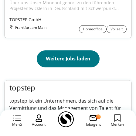
Über uns Unser Mandant gehört zu den führenden 
Projektentwicklern in Deutschland mit Schwerpunkt...
TOPSTEP GmbH
Frankfurt am Main
Homeoffice
Vollzeit
Weitere Jobs laden
topstep
topstep ist ein Unternehmen, das sich auf die
Vermittlung und das Management von Talent für
die Finanzmarktindustrie spezialisiert hat. In einer
dynamischen und schnelllebigen Branche spielt
Menü
Account
Jobagent
Merken
topstep eine Schlüsselrolle, indem es den Zugang