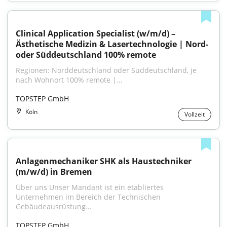
Clinical Application Specialist (w/m/d) – 
Ästhetische Medizin & Lasertechnologie | Nord- 
oder Süddeutschland 100% remote
Regionen: Norddeutschland oder Süddeutschland, je 
nach Wohnort 100% remote |...
TOPSTEP GmbH
Köln
Vollzeit
Anlagenmechaniker SHK als Haustechniker 
(m/w/d) in Bremen
Über uns Unser Mandant ist ein etabliertes 
Unternehmen im Bereich der Technischen 
Gebäudeausrüstung...
TOPSTEP GmbH