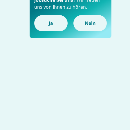
Jobsuche bei uns?
Wir freuen
uns von Ihnen zu hören.
Ja
Nein