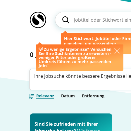
Hier Stichwort, Jobtitel oder Fir
eingeben, um passendere
Ergebnisse zu erhalten.
💡 Zu wenige Ergebnisse? Versuchen
0
Jobs
Sie Ihre Suchkriterien zu erweitern -
weniger Filter oder größerer
Umkreis führen zu mehr passenden
Jobs!
Ihre Jobsuche könnte bessere Ergebnisse li
Relevanz
Datum
Entfernung
Sind Sie zufrieden mit Ihrer