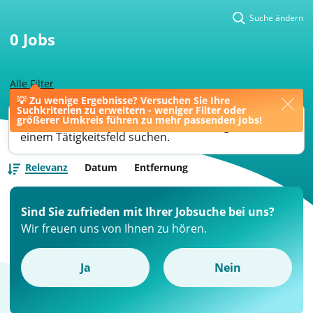
Suche ändern
0
Jobs
Alle Filter
💡 Zu wenige Ergebnisse? Versuchen Sie Ihre
Suchkriterien zu erweitern - weniger Filter oder
Ihre Jobsuche könnte bessere Ergebnisse liefern,
größerer Umkreis führen zu mehr passenden Jobs!
wenn Sie nach einer Berufsbezeichnung oder
einem Tätigkeitsfeld suchen.
Relevanz
Datum
Entfernung
Sind Sie zufrieden mit Ihrer Jobsuche bei uns?
Wir freuen uns von Ihnen zu hören.
Ja
Nein