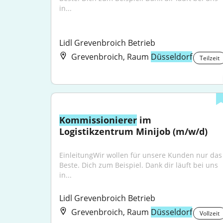
in...
Lidl Grevenbroich Betrieb
Grevenbroich, Raum
Düsseldorf
Teilzeit
Kommissionierer
 im 
Logistikzentrum Minijob (m/w/d)
EinleitungWir wollen für unsere Kunden nur das 
Beste. Dich zum Beispiel. Dank dir läuft bei uns 
in...
Lidl Grevenbroich Betrieb
Grevenbroich, Raum
Düsseldorf
Vollzeit