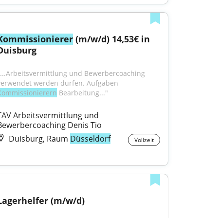
Kommissionierer
 (m/w/d) 14,53€ in 
Duisburg
"...Arbeitsvermittlung und Bewerbercoaching 
verwendet werden dürfen. Aufgaben 
Kommissionierern
 Bearbeitung..."
TAV Arbeitsvermittlung und 
Bewerbercoaching Denis Tio
Duisburg, Raum
Düsseldorf
Vollzeit
Lagerhelfer (m/w/d)