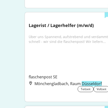
Lagerist / Lagerhelfer (m/w/d)
Über uns Spannend, aufstrebend und verdammt 
schnell - wir sind die flaschenpost! Wir liefern...
flaschenpost SE
Mönchengladbach, Raum
Düsseldorf
Teilzeit
Vollzeit