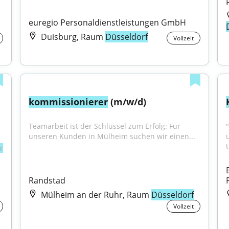
euregio Personaldienstleistungen GmbH
Duisburg, Raum
Düsseldorf
Vollzeit
kommissionierer
 (m/w/d)
Teamarbeit ist der Schlüssel zum Erfolg: Für 
"
unseren Kunden in Mülheim suchen wir einen...
r
Randstad
Mülheim an der Ruhr, Raum
Düsseldorf
Vollzeit