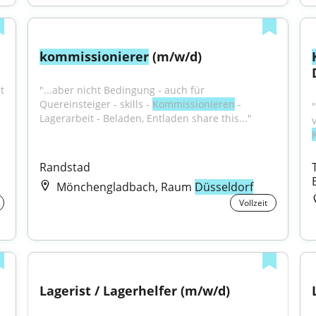
kommissionierer
 (m/w/d)
 
"...aber nicht Bedingung - auch für 
Quereinsteiger - skills - 
Kommissionieren
 - 
Lagerarbeit - Beladen, Entladen share this..."
Randstad
Mönchengladbach, Raum
Düsseldorf
Vollzeit
Lagerist / Lagerhelfer (m/w/d)