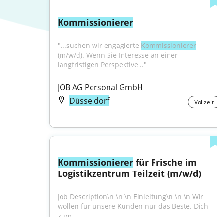
Kommissionierer
"...suchen wir engagierte 
Kommissionierer
(m/w/d). Wenn Sie Interesse an einer 
langfristigen Perspektive..."
JOB AG Personal GmbH
Düsseldorf
Vollzeit
Kommissionierer
 für Frische im 
Logistikzentrum Teilzeit (m/w/d)
Job Description\n \n \n Einleitung\n \n \n Wir 
wollen für unsere Kunden nur das Beste. Dich 
zum...