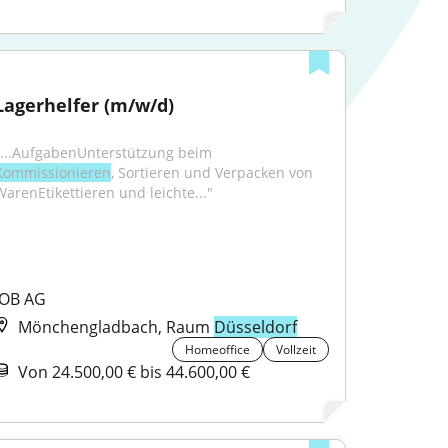
Lagerhelfer (m/w/d)
"...AufgabenUnterstützung beim 
Kommissionieren
, Sortieren und Verpacken von 
WarenEtikettieren und leichte..."
JOB AG
Mönchengladbach, Raum
Düsseldorf
Homeoffice
Vollzeit
Von 24.500,00 € bis 44.600,00 €