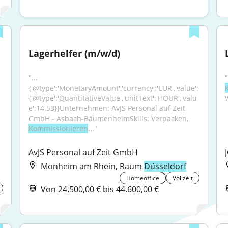
Lagerhelfer (m/w/d)
"...
{'@type':'MonetaryAmount','currency':'EUR','value':
{'@type':'QuantitativeValue','unitText':'HOUR','valu
e':14.53}}Unternehmen: AvJS Personal auf Zeit 
GmbH - Asbach-BäumenheimSkills: Verpacken, 
Kommissionieren
..."
AvJS Personal auf Zeit GmbH
Monheim am Rhein, Raum
Düsseldorf
Homeoffice
Vollzeit
Von 24.500,00 € bis 44.600,00 €