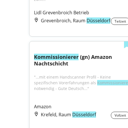
Lidl Grevenbroich Betrieb
Grevenbroich, Raum
Düsseldorf
Teilzeit
Kommissionierer
 (gn) Amazon 
Nachtschicht
"...mit einem Handscanner Profil - Keine 
spezifischen Vorerfahrungen als 
Kommissioniere
notwendig - Gute Deutsch..."
Amazon
Krefeld, Raum
Düsseldorf
Vollzeit