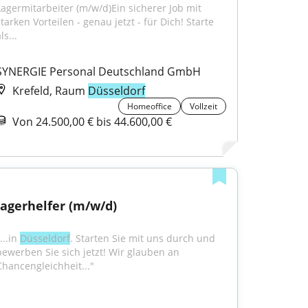
Lagermitarbeiter (m/w/d)Ein sicherer Job mit 
tarken Vorteilen - genau jetzt - für Dich! Starte 
ls...
SYNERGIE Personal Deutschland GmbH
Krefeld, Raum
Düsseldorf
Homeoffice
Vollzeit
Von 24.500,00 € bis 44.600,00 €
lagerhelfer (m/w/d)
...in 
Düsseldorf
. Starten Sie mit uns durch und 
bewerben Sie sich jetzt! Wir glauben an 
Chancengleichheit..."