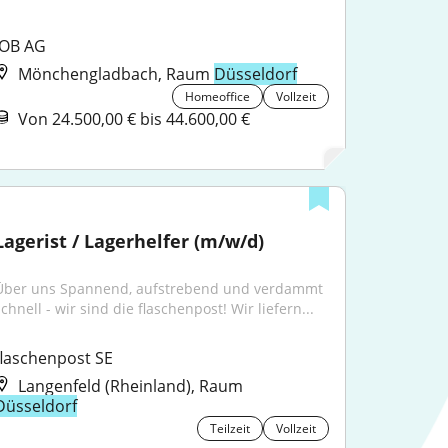
JOB AG
Mönchengladbach, Raum
Düsseldorf
Homeoffice
Vollzeit
Von 24.500,00 € bis 44.600,00 €
Lagerist / Lagerhelfer (m/w/d)
Über uns Spannend, aufstrebend und verdammt 
chnell - wir sind die flaschenpost! Wir liefern...
flaschenpost SE
Langenfeld (Rheinland), Raum
Düsseldorf
Teilzeit
Vollzeit