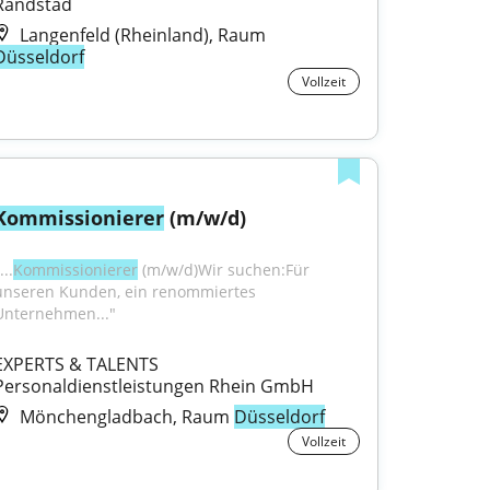
Randstad
Langenfeld (Rheinland), Raum
Düsseldorf
Vollzeit
Kommissionierer
 (m/w/d)
...
Kommissionierer
 (m/w/d)Wir suchen:Für 
unseren Kunden, ein renommiertes 
Unternehmen..."
EXPERTS & TALENTS 
Personaldienstleistungen Rhein GmbH
Mönchengladbach, Raum
Düsseldorf
Vollzeit