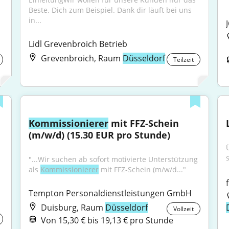
Beste. Dich zum Beispiel. Dank dir läuft bei uns 
in...
Lidl Grevenbroich Betrieb
Grevenbroich, Raum
Düsseldorf
Teilzeit
Kommissionierer
 mit FFZ-Schein 
(m/w/d) (15.30 EUR pro Stunde)
s
"...Wir suchen ab sofort motivierte Unterstützung 
als 
Kommissionierer
 mit FFZ-Schein (m/w/d..."
Tempton Personaldienstleistungen GmbH
Duisburg, Raum
Düsseldorf
Vollzeit
Von 15,30 € bis 19,13 € pro Stunde