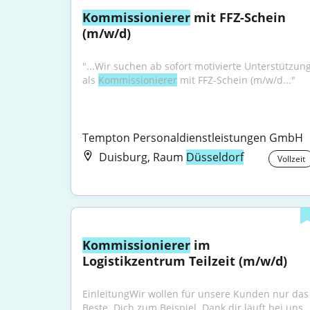
Kommissionierer
 mit FFZ-Schein 
(m/w/d)
"...Wir suchen ab sofort motivierte Unterstützung
als 
Kommissionierer
 mit FFZ-Schein (m/w/d..."
Tempton Personaldienstleistungen GmbH
Duisburg, Raum
Düsseldorf
Vollzeit
Kommissionierer
 im 
Logistikzentrum Teilzeit (m/w/d)
EinleitungWir wollen für unsere Kunden nur das 
Beste. Dich zum Beispiel. Dank dir läuft bei uns 