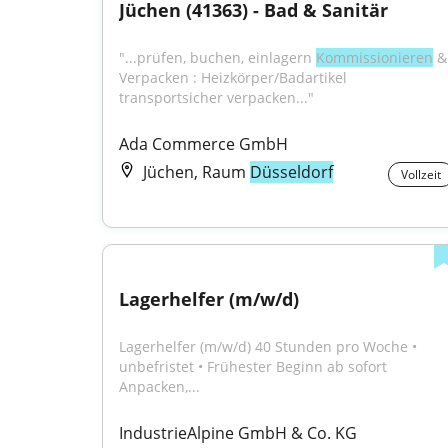
Jüchen (41363) - Bad & Sanitär
"...prüfen, buchen, einlagern 
Kommissionieren
 & 
Verpacken : Heizkörper/Badartikel 
transportsicher verpacken..."
Ada Commerce GmbH
Jüchen, Raum
Düsseldorf
Vollzeit
Lagerhelfer (m/w/d)
Lagerhelfer (m/w/d) 40 Stunden pro Woche • 
unbefristet • Frühester Beginn ab sofort 
Anpacken,...
IndustrieAlpine GmbH & Co. KG