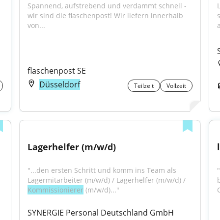
Spannend, aufstrebend und verdammt schnell - 
wir sind die flaschenpost! Wir liefern innerhalb 
s
von...
a
flaschenpost SE
Düsseldorf
Teilzeit
Vollzeit
Lagerhelfer (m/w/d)
"...den ersten Schritt und komm ins Team als 
"
Lagermitarbeiter (m/w/d) / Lagerhelfer (m/w/d) / 
Kommissionierer
 (m/w/d)..."
SYNERGIE Personal Deutschland GmbH