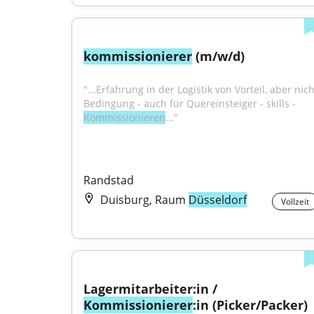
kommissionierer
 (m/w/d)
"...Erfahrung in der Logistik von Vorteil, aber nicht
Bedingung - auch für Quereinsteiger - skills - 
Kommissionieren
..."
Randstad
Duisburg, Raum
Düsseldorf
Vollzeit
Lagermitarbeiter:in / 
Kommissionierer
:in (Picker/Packer) 