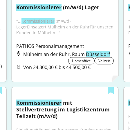
Kommissionierer
 (m/w/d) Lager
"...
Kommissionierer
 (m/w/d) 
"
LagerEinsatzort:Mülheim an der RuhrFür unseren 
 
Kunden in Mülheim..."
PATHOS Personalmanagement
Mülheim an der Ruhr, Raum
Düsseldorf
Homeoffice
Vollzeit
Von 24.300,00 € bis 44.500,00 €
Kommissionierer
 mit 
Stellvertretung im Logistikzentrum 
Teilzeit (m/w/d)
k
EinleitungWir wollen für unsere Kunden nur das 