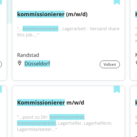
kommissionierer
 (m/w/d)
"...
Kommissionieren
 - Lagerarbeit - Versand share 
"
this job...."
Randstad
Düsseldorf
Vollzeit
Kommissionierer
 m/w/d
"...passt zu Dir: 
Kommissionierer
, 
Kommissioniererin
, Lagerhelfer, Lagerhelferin, 
Lagermitarbeiter..."