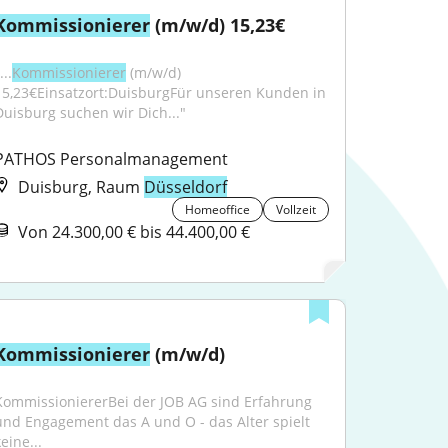
Kommissionierer
 (m/w/d) 15,23€
...
Kommissionierer
 (m/w/d) 
15,23€Einsatzort:DuisburgFür unseren Kunden in 
Duisburg suchen wir Dich..."
PATHOS Personalmanagement
Duisburg, Raum
Düsseldorf
Homeoffice
Vollzeit
Von 24.300,00 € bis 44.400,00 €
Kommissionierer
 (m/w/d)
KommissioniererBei der JOB AG sind Erfahrung 
und Engagement das A und O - das Alter spielt 
eine...