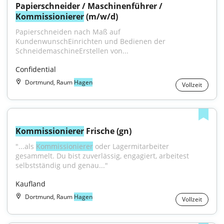
Papierschneider / Maschinenführer / 
Kommissionierer
 (m/w/d)
Papierschneiden nach Maß auf 
KundenwunschEinrichten und Bedienen der 
SchneidemaschineErstellen von...
Confidential
Dortmund, Raum
Hagen
Vollzeit
Kommissionierer
 Frische (gn)
"...als 
Kommissionierer
 oder Lagermitarbeiter 
gesammelt. Du bist zuverlässig, engagiert, arbeitest 
selbstständig und genau..."
Kaufland
Dortmund, Raum
Hagen
Vollzeit