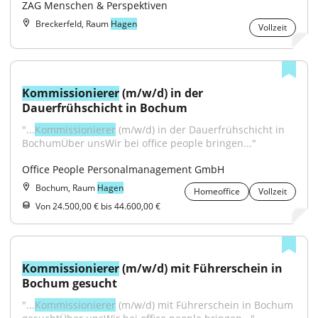
ZAG Menschen & Perspektiven
Breckerfeld, Raum
Hagen
Vollzeit
Kommissionierer
 (m/w/d) in der 
Dauerfrühschicht in Bochum
"...
Kommissionierer
 (m/w/d) in der Dauerfrühschicht in 
BochumÜber unsWir bei office people bringen..."
Office People Personalmanagement GmbH
Bochum, Raum
Hagen
Homeoffice
Vollzeit
Von 24.500,00 € bis 44.600,00 €
Kommissionierer
 (m/w/d) mit Führerschein in 
Bochum gesucht
"...
Kommissionierer
 (m/w/d) mit Führerschein in Bochum 