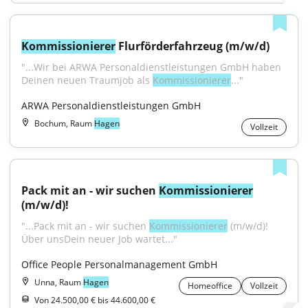
Kommissionierer
 Flurförderfahrzeug (m/w/d)
"...Wir bei ARWA Personaldienstleistungen GmbH haben 
Deinen neuen Traumjob als 
Kommissionierer
..."
ARWA Personaldienstleistungen GmbH
Bochum, Raum
Hagen
Vollzeit
Pack mit an - wir suchen 
Kommissionierer
(m/w/d)!
"...Pack mit an - wir suchen 
Kommissionierer
 (m/w/d)!
Über unsDein neuer Job wartet..."
Office People Personalmanagement GmbH
Unna, Raum
Hagen
Homeoffice
Vollzeit
Von 24.500,00 € bis 44.600,00 €