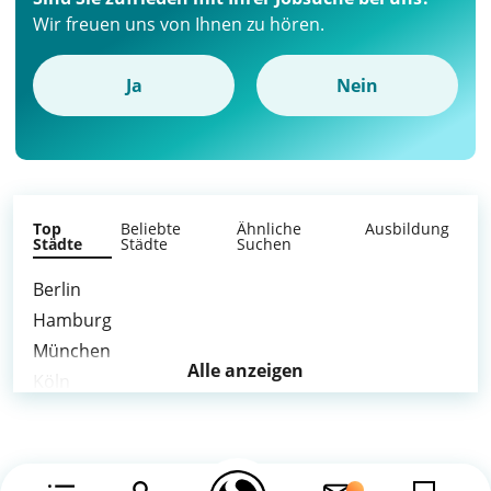
Wir freuen uns von Ihnen zu hören.
Ja
Nein
Top
Beliebte
Ähnliche
Ausbildung
Städte
Städte
Suchen
Berlin
Hamburg
München
Alle anzeigen
Köln
Frankfurt am Main
Stuttgart
Düsseldorf