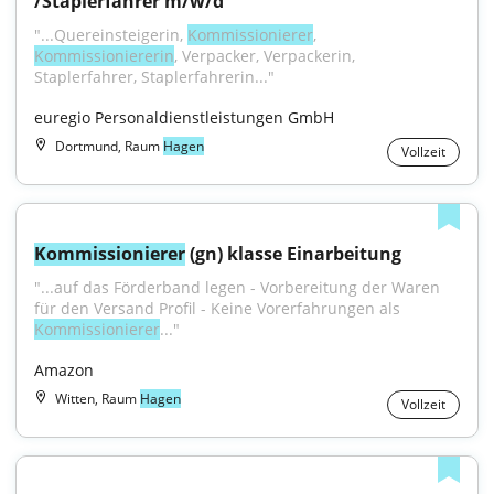
/Staplerfahrer m/w/d
"...Quereinsteigerin, 
Kommissionierer
, 
Kommissioniererin
, Verpacker, Verpackerin, 
Staplerfahrer, Staplerfahrerin..."
euregio Personaldienstleistungen GmbH
Dortmund, Raum
Hagen
Vollzeit
Kommissionierer
 (gn) klasse Einarbeitung
"...auf das Förderband legen - Vorbereitung der Waren 
für den Versand Profil - Keine Vorerfahrungen als 
Kommissionierer
..."
Amazon
Witten, Raum
Hagen
Vollzeit