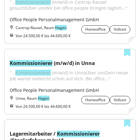
"...
Kommissionierer
 (m/w/d) in Castrop-Rauxel 
gesuchtÜber unsWir bei office people bringen täglich..."
Office People Personalmanagement GmbH
Castrop-Rauxel, Raum
Hagen
Homeoffice
Vollzeit
Von 24.500,00 € bis 44.600,00 €
Kommissionierer
 (m/w/d) in Unna
"...
Kommissionierer
 (m/w/d) in UnnaÜber unsDein neuer 
Job wartet vielleicht schon auf dich. Bei office..."
Office People Personalmanagement GmbH
Unna, Raum
Hagen
Homeoffice
Vollzeit
Von 24.500,00 € bis 44.600,00 €
Lagermitarbeiter / 
Kommissionierer