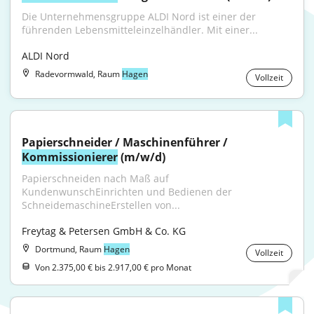
Die Unternehmensgruppe ALDI Nord ist einer der 
führenden Lebensmitteleinzelhändler. Mit einer...
ALDI Nord
Radevormwald, Raum
Hagen
Vollzeit
Papierschneider / Maschinenführer / 
Kommissionierer
 (m/w/d)
Papierschneiden nach Maß auf 
KundenwunschEinrichten und Bedienen der 
SchneidemaschineErstellen von...
Freytag & Petersen GmbH & Co. KG
Dortmund, Raum
Hagen
Vollzeit
Von 2.375,00 € bis 2.917,00 € pro Monat