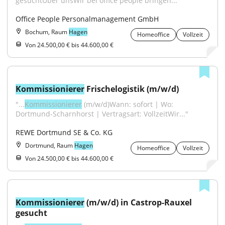
gesuchtÜber unsWir bei office people bringen..."
Office People Personalmanagement GmbH
Bochum, Raum
Hagen
Homeoffice
Vollzeit
Von 24.500,00 € bis 44.600,00 €
Kommissionierer
 Frischelogistik (m/w/d)
"...
Kommissionierer
 (m/w/d)Wann: sofort | Wo: 
Dortmund-Scharnhorst | Vertragsart: VollzeitWir..."
REWE Dortmund SE & Co. KG
Dortmund, Raum
Hagen
Homeoffice
Vollzeit
Von 24.500,00 € bis 44.600,00 €
Kommissionierer
 (m/w/d) in Castrop-Rauxel 
gesucht