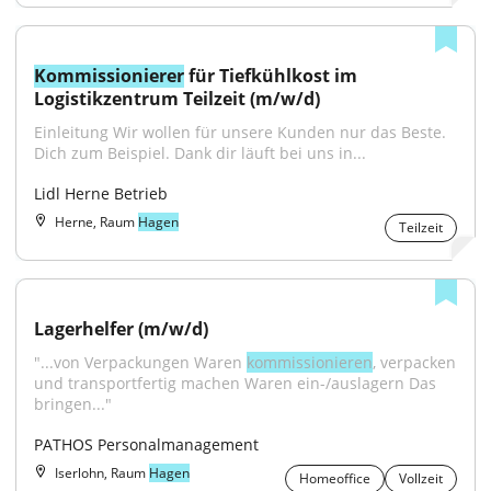
Kommissionierer
 für Tiefkühlkost im 
Logistikzentrum Teilzeit (m/w/d)
Einleitung Wir wollen für unsere Kunden nur das Beste. 
Dich zum Beispiel. Dank dir läuft bei uns in...
Lidl Herne Betrieb
Herne, Raum
Hagen
Teilzeit
Lagerhelfer (m/w/d)
"...von Verpackungen Waren 
kommissionieren
, verpacken 
und transportfertig machen Waren ein-/auslagern Das 
bringen..."
PATHOS Personalmanagement
Iserlohn, Raum
Hagen
Homeoffice
Vollzeit