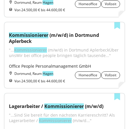
Dortmund, Raum
Hagen
Homeoffice
Vollzeit
Von 24.500,00 € bis 44.600,00 €
Kommissionierer
 (m/w/d) in Dortmund 
Aplerbeck
"...
Kommissionierer
 (m/w/d) in Dortmund AplerbeckÜber 
unsWir bei office people bringen täglich tausende..."
Office People Personalmanagement GmbH
Dortmund, Raum
Hagen
Homeoffice
Vollzeit
Von 24.500,00 € bis 44.600,00 €
Lagerarbeiter / 
Kommissionierer
 (m/w/d)
"...Sind Sie bereit für den nächsten Karriereschritt? Als 
Lagerarbeiter / 
Kommissionierer
 (m/w/d..."