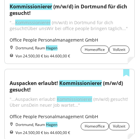
Kommissionierer
 (m/w/d) in Dortmund für dich 
gesucht!
"...
Kommissionierer
 (m/w/d) in Dortmund für dich 
gesucht!Über unsWir bei office people bringen täglich..."
Office People Personalmanagement GmbH
Dortmund, Raum
Hagen
Homeoffice
Vollzeit
Von 24.500,00 € bis 44.600,00 €
Auspacken erlaubt! 
Kommissionierer
 (m/w/d) 
gesucht!
"...Auspacken erlaubt! 
Kommissionierer
 (m/w/d) gesucht!
Über unsDein neuer Job wartet..."
Office People Personalmanagement GmbH
Dortmund, Raum
Hagen
Homeoffice
Vollzeit
Von 24.500,00 € bis 44.600,00 €