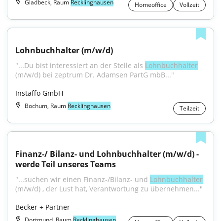
Gladbeck, Raum
Recklinghausen
Homeoffice
Vollzeit
Lohnbuchhalter (m/w/d)
"...Du bist interessiert an der Stelle als 
Lohnbuchhalter
(m/w/d) bei zeptrum Dr. Adamsen PartG mbB..."
Instaffo GmbH
Bochum, Raum
Recklinghausen
Teilzeit
Finanz-/ Bilanz- und Lohnbuchhalter (m/w/d) - 
werde Teil unseres Teams
"...suchen wir einen Finanz-/Bilanz- und 
Lohnbuchhalter
(m/w/d) , der Lust hat, Verantwortung zu übernehmen..."
Becker + Partner
Dortmund, Raum
Recklinghausen