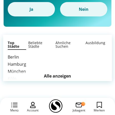
Ja
Nein
Top
Beliebte
Ähnliche
Ausbildung
Städte
Städte
Suchen
Berlin
Hamburg
München
Alle anzeigen
Köln
Frankfurt am Main
Stuttgart
Düsseldorf
Leipzig
Menü
Account
Jobagent
Merken
Dortmund