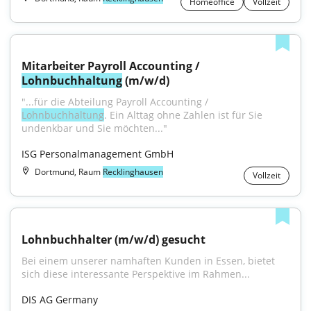
Homeoffice
Vollzeit
Mitarbeiter Payroll Accounting / 
Lohnbuchhaltung
 (m/w/d)
"...für die Abteilung Payroll Accounting / 
Lohnbuchhaltung
. Ein Alttag ohne Zahlen ist für Sie 
undenkbar und Sie möchten..."
ISG Personalmanagement GmbH
Dortmund, Raum
Recklinghausen
Vollzeit
Lohnbuchhalter (m/w/d) gesucht
Bei einem unserer namhaften Kunden in Essen, bietet 
sich diese interessante Perspektive im Rahmen...
DIS AG Germany