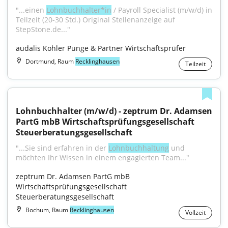
"...einen 
Lohnbuchhalter*in
 / Payroll Specialist (m/w/d) in 
Teilzeit (20-30 Std.) Original Stellenanzeige auf 
StepStone.de..."
audalis Kohler Punge & Partner Wirtschaftsprüfer
Dortmund, Raum
Recklinghausen
Teilzeit
Lohnbuchhalter (m/w/d) - zeptrum Dr. Adamsen 
PartG mbB Wirtschaftsprüfungsgesellschaft 
Steuerberatungsgesellschaft
"...Sie sind erfahren in der 
Lohnbuchhaltung
 und 
möchten Ihr Wissen in einem engagierten Team..."
zeptrum Dr. Adamsen PartG mbB 
Wirtschaftsprüfungsgesellschaft 
Steuerberatungsgesellschaft
Bochum, Raum
Recklinghausen
Vollzeit