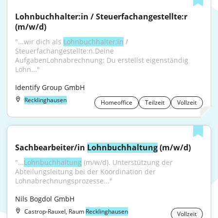
Lohnbuchhalter:in / Steuerfachangestellte:r 
(m/w/d)
"...wir dich als 
Lohnbuchhalter:in
 / 
Steuerfachangestellte:n.Deine 
AufgabenLohnabrechnung: Du erstellst eigenständig 
Lohn..."
Identify Group GmbH
Recklinghausen
Homeoffice
Teilzeit
Vollzeit
Sachbearbeiter/in 
Lohnbuchhaltung
 (m/w/d)
"...
Lohnbuchhaltung
 (m/w/d). Unterstützung der 
Abteilungsleitung bei der Koordination der 
Lohnabrechnungsprozesse..."
Nils Bogdol GmbH
Castrop-Rauxel, Raum
Recklinghausen
Vollzeit