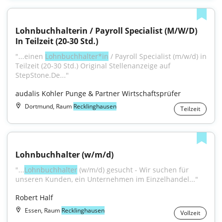
Lohnbuchhalterin / Payroll Specialist (M/W/D) 
In Teilzeit (20-30 Std.)
"...einen 
Lohnbuchhalter*in
 / Payroll Specialist (m/w/d) in 
Teilzeit (20-30 Std.) Original Stellenanzeige auf 
StepStone.De..."
audalis Kohler Punge & Partner Wirtschaftsprüfer
Dortmund, Raum
Recklinghausen
Teilzeit
Lohnbuchhalter (w/m/d)
"...
Lohnbuchhalter
 (w/m/d) gesucht - Wir suchen für 
unseren Kunden, ein Unternehmen im Einzelhandel..."
Robert Half
Essen, Raum
Recklinghausen
Vollzeit