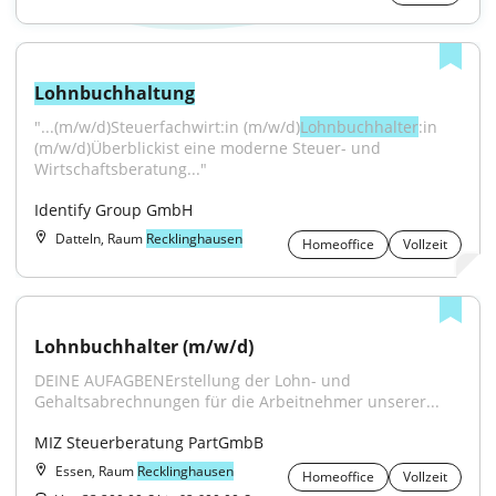
Lohnbuchhaltung
"...(m/w/d)Steuerfachwirt:in (m/w/d)
Lohnbuchhalter
:in 
(m/w/d)Überblickist eine moderne Steuer- und 
Wirtschaftsberatung..."
Identify Group GmbH
Datteln, Raum
Recklinghausen
Homeoffice
Vollzeit
Lohnbuchhalter (m/w/d)
DEINE AUFAGBENErstellung der Lohn- und 
Gehaltsabrechnungen für die Arbeitnehmer unserer...
MIZ Steuerberatung PartGmbB
Essen, Raum
Recklinghausen
Homeoffice
Vollzeit