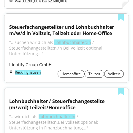
Von 33.200,00 € bis 62.600,00 €
Steuerfachangestellter und Lohnbuchhalter 
m/w/d in Vollzeit, Teilzeit oder Home-Office
"...suchen wir dich als 
Lohnbuchhalter:in
 / 
Steuerfachangestellte:n.\n Bei Vollzeit optional: 
Unterstützung..."
Identify Group GmbH
Recklinghausen
Homeoffice
Teilzeit
Vollzeit
Lohnbuchhalter / Steuerfachangestellte 
(m/w/d) Teilzeit/Homeoffice
"...wir dich als 
Lohnbuchhalter:in
 / 
Steuerfachangestellte:n.Bei Vollzeit optional: 
Unterstützung in Finanzbuchhaltung..."