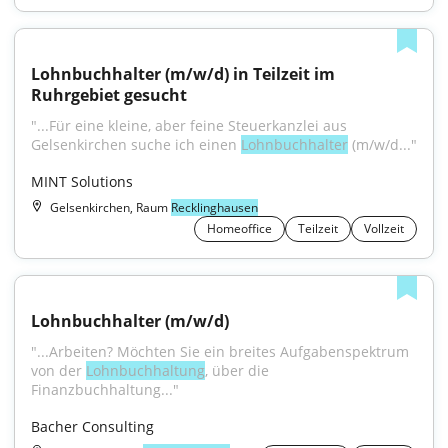
Lohnbuchhalter (m/w/d) in Teilzeit im 
Ruhrgebiet gesucht
"...Für eine kleine, aber feine Steuerkanzlei aus 
Gelsenkirchen suche ich einen 
Lohnbuchhalter
 (m/w/d..."
MINT Solutions
Gelsenkirchen, Raum
Recklinghausen
Homeoffice
Teilzeit
Vollzeit
Lohnbuchhalter (m/w/d)
"...Arbeiten? Möchten Sie ein breites Aufgabenspektrum 
von der 
Lohnbuchhaltung
, über die 
Finanzbuchhaltung..."
Bacher Consulting