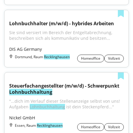
Lohnbuchhalter (m/w/d) - hybrides Arbeiten
Sie sind versiert im Bereich der Entgeltabrechnung, 
beschreiben sich als kommunikativ und besitzen...
DIS AG Germany
Dortmund, Raum
Recklinghausen
Homeoffice
Vollzeit
Steuerfachangestellter (m/w/d) - Schwerpunkt 
Lohnbuchhaltung
"...dich im Verlauf dieser Stellenanzeige selbst von uns! 
Aufgaben 
Lohnbuchhaltung
 ist dein Steckenpferd..."
Nickel GmbH
Essen, Raum
Recklinghausen
Homeoffice
Vollzeit