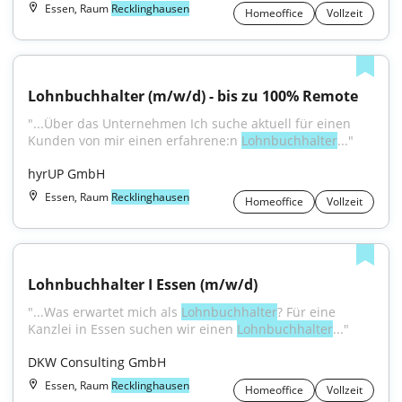
Essen, Raum
Recklinghausen
Homeoffice
Vollzeit
Lohnbuchhalter (m/w/d) - bis zu 100% Remote
"...Über das Unternehmen Ich suche aktuell für einen 
Kunden von mir einen erfahrene:n 
Lohnbuchhalter
..."
hyrUP GmbH
Essen, Raum
Recklinghausen
Homeoffice
Vollzeit
Lohnbuchhalter I Essen (m/w/d)
"...Was erwartet mich als 
Lohnbuchhalter
? Für eine 
Kanzlei in Essen suchen wir einen 
Lohnbuchhalter
..."
DKW Consulting GmbH
Essen, Raum
Recklinghausen
Homeoffice
Vollzeit