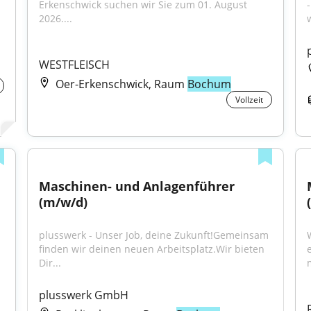
Erkenschwick suchen wir Sie zum 01. August 
2026....
w
WESTFLEISCH
Oer-Erkenschwick, Raum
Bochum
Vollzeit
Maschinen- und Anlagenführer 
(m/w/d)
plusswerk - Unser Job, deine Zukunft!Gemeinsam 
finden wir deinen neuen Arbeitsplatz.Wir bieten 
Dir...
m
plusswerk GmbH