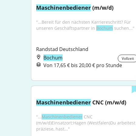
Maschinenbediener
 (m/w/d)
"...Bereit für den nächsten Karriereschritt? Für 
unseren Geschäftspartner in 
Bochum
 suchen..."
Randstad Deutschland
Bochum
Vollzeit
Von 17,65 € bis 20,00 € pro Stunde
Maschinenbediener
 CNC (m/w/d)
"...
Maschinenbediener
 CNC 
(m/w/d)Einsatzort:Hagen (Westfalen)Du arbeitest 
präziese, hast..."