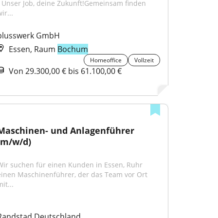
- Unser Job, deine Zukunft!Gemeinsam finden 
ir...
plusswerk GmbH
Essen, Raum
Bochum
Homeoffice
Vollzeit
Von 29.300,00 € bis 61.100,00 €
Maschinen- und Anlagenführer 
(m/w/d)
Wir suchen für einen Kunden in Essen, Ruhr 
einen Maschinenführer, der das Team vor Ort 
it...
Randstad Deutschland