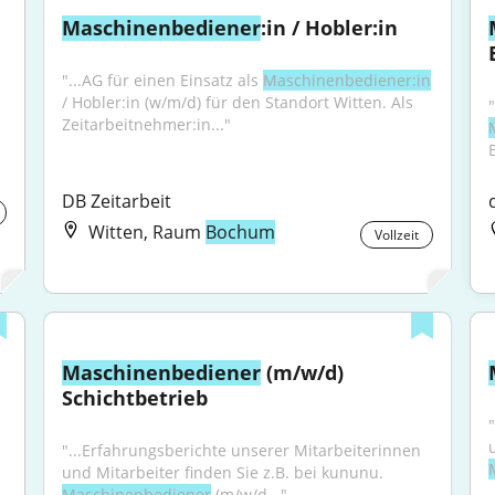
Maschinenbediener
:in / Hobler:in
"...AG für einen Einsatz als 
Maschinenbediener:in
/ Hobler:in (w/m/d) für den Standort Witten. Als 
Zeitarbeitnehmer:in..."
DB Zeitarbeit
Witten, Raum
Bochum
Vollzeit
Maschinenbediener
 (m/w/d) 
Schichtbetrieb
"...Erfahrungsberichte unserer Mitarbeiterinnen 
und Mitarbeiter finden Sie z.B. bei kununu. 
Maschinenbediener
 (m/w/d..."