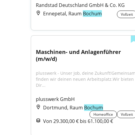
Randstad Deutschland GmbH & Co. KG
Ennepetal, Raum
Bochum
Vollzeit
Maschinen- und Anlagenführer 
(m/w/d)
plusswerk - Unser Job, deine Zukunft!Gemeinsam
finden wir deinen neuen Arbeitsplatz.Wir bieten 
Dir...
plusswerk GmbH
Dortmund, Raum
Bochum
Homeoffice
Vollzeit
Von 29.300,00 € bis 61.100,00 €