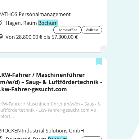
PATHOS Personalmanagement
Hagen, Raum
Bochum
Homeoffice
Vollzeit
Von 28.800,00 € bis 57.300,00 €
LKW-Fahrer / Maschinenführer 
(m/w/d) – Saug- & Luftfördertechnik - 
Lkw-Fahrer-gesucht.com
LKW-Fahrer / Maschinenführer (m/w/d) – Saug- & 
Luftfördertechnik - Lkw-Fahrer-gesucht.com Ab 
ofort...
BROCKEN Industrial Solutions GmbH