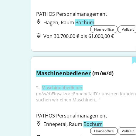
PATHOS Personalmanagement
Hagen, Raum
Bochum
Homeoffice
Vollzeit
Von 30.700,00 € bis 61.000,00 €
Maschinenbediener
 (m/w/d)
"...
Maschinenbediener
(m/w/d)Einsatzort:EnnepetalFür unseren Kunden 
suchen wir einen Maschinen..."
PATHOS Personalmanagement
Ennepetal, Raum
Bochum
Homeoffice
Vollzeit