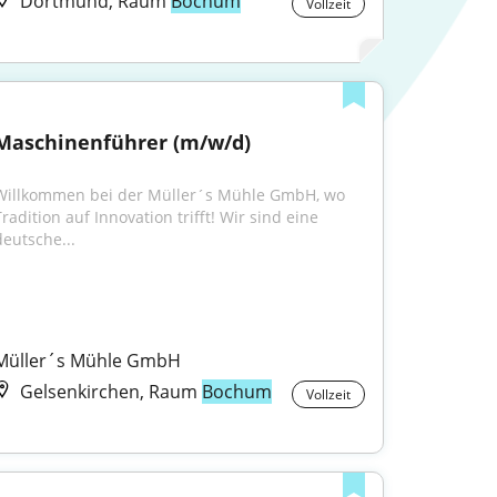
Dortmund, Raum
Bochum
Vollzeit
Maschinenführer (m/w/d)
Willkommen bei der Müller´s Mühle GmbH, wo 
radition auf Innovation trifft! Wir sind eine 
deutsche...
Müller´s Mühle GmbH
Gelsenkirchen, Raum
Bochum
Vollzeit