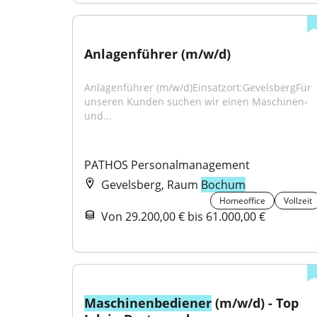
Anlagenführer (m/w/d)
Anlagenführer (m/w/d)Einsatzort:GevelsbergFür 
unseren Kunden suchen wir einen Maschinen- 
und...
PATHOS Personalmanagement
Gevelsberg, Raum
Bochum
Homeoffice
Vollzeit
Von 29.200,00 € bis 61.000,00 €
Maschinenbediener
 (m/w/d) - Top 