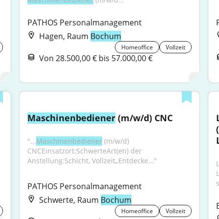
PATHOS Personalmanagement
Hagen, Raum
Bochum
Homeoffice
Vollzeit
Von 28.500,00 € bis 57.000,00 €
Maschinenbediener
 (m/w/d) CNC
"...
Maschinenbediener
 (m/w/d) 
CNCEinsatzort:SchwerteArt(en) der 
Anstellung:Schicht, Vollzeit„Entdecke..."
s
PATHOS Personalmanagement
Schwerte, Raum
Bochum
Homeoffice
Vollzeit