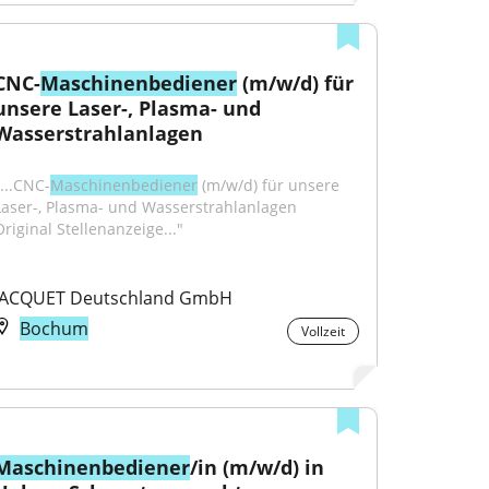
CNC-
Maschinenbediener
 (m/w/d) für 
unsere Laser-, Plasma- und 
Wasserstrahlanlagen
"...CNC-
Maschinenbediener
 (m/w/d) für unsere 
Laser-, Plasma- und Wasserstrahlanlagen 
Original Stellenanzeige..."
JACQUET Deutschland GmbH
Bochum
Vollzeit
Maschinenbediener
/in (m/w/d) in 