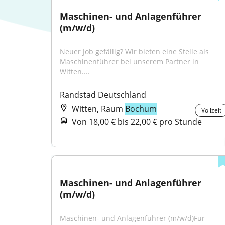
Maschinen- und Anlagenführer 
(m/w/d)
Neuer Job gefällig? Wir bieten eine Stelle als 
Maschinenführer bei unserem Partner in 
Witten....
Randstad Deutschland
Witten, Raum
Bochum
Vollzeit
Von 18,00 € bis 22,00 € pro Stunde
Maschinen- und Anlagenführer 
(m/w/d)
Maschinen- und Anlagenführer (m/w/d)Für 