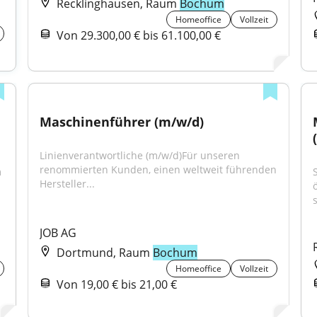
Recklinghausen, Raum
Bochum
Homeoffice
Vollzeit
Von 29.300,00 € bis 61.100,00 €
Maschinenführer (m/w/d)
Linienverantwortliche (m/w/d)Für unseren 
renommierten Kunden, einen weltweit führenden 
 
Hersteller...
JOB AG
Dortmund, Raum
Bochum
Homeoffice
Vollzeit
Von 19,00 € bis 21,00 €