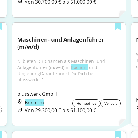
Von 30.700,00 € bis 61.000,00 €
Maschinen- und Anlagenführer 
(m/w/d)
T
"...bieten Dir Chancen als Maschinen- und 
Anlagenführer (m/w/d) in 
Bochum
 und 
UmgebungDarauf kannst Du Dich bei 
plusswerk..."
plusswerk GmbH
Bochum
Homeoffice
Vollzeit
Von 29.300,00 € bis 61.100,00 €