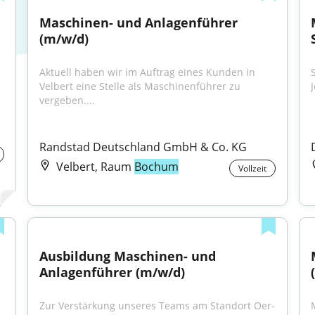
Maschinen- und Anlagenführer 
(m/w/d)
Aktuell haben wir im Auftrag eines Kunden in 
Velbert eine Stelle als Maschinenführer zu 
vergeben....
Randstad Deutschland GmbH & Co. KG
Velbert, Raum
Bochum
Vollzeit
Ausbildung Maschinen- und 
Anlagenführer (m/w/d)
Zur Verstärkung unseres Teams am Standort Oer-