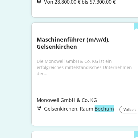
Von 28.800,00 € bis 57.300,00 €
Maschinenführer (m/w/d), 
Gelsenkirchen
Die Monowell GmbH & Co. KG ist ein 
erfolgreiches mittelständisches Unternehmen 
der...
Monowell GmbH & Co. KG
Gelsenkirchen, Raum
Bochum
Vollzeit