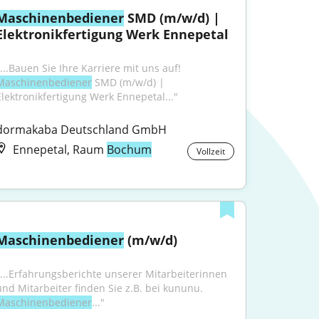
Maschinenbediener
 SMD (m/w/d) | 
Elektronikfertigung Werk Ennepetal
"...Bauen Sie Ihre Karriere mit uns auf! 
Maschinenbediener
 SMD (m/w/d) | 
Elektronikfertigung Werk Ennepetal..."
dormakaba Deutschland GmbH
Ennepetal, Raum
Bochum
Vollzeit
Maschinenbediener
 (m/w/d)
"...Erfahrungsberichte unserer Mitarbeiterinnen 
und Mitarbeiter finden Sie z.B. bei kununu. 
Maschinenbediener
..."