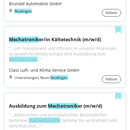
Brunold Automobile GmbH
Reutlingen
Vollzeit
Mechatronik
er/in Kältetechnik (m/w/d)
"...um Transparenz und Effizienz in unseren Prozessen 
zu gewährleistenDu bringst eine Ausbildung zum 
Mechatroniker
..."
Class Luft- und Klima-Service GmbH
Unterensingen, Raum
Reutlingen
Vollzeit
Ausbildung zum 
Mechatronik
er (m/w/d)
"...elektrischen und pneumatischen Bestandteilen 
komplexe 
mechatronische
 Systeme Du verdrahtest und 
verschlauchst..."