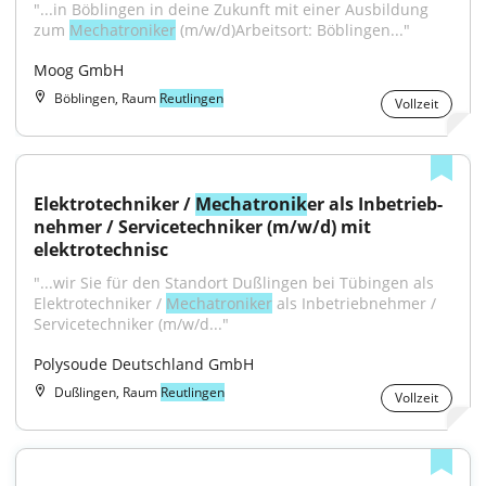
"...in Böblingen in deine Zukunft mit einer Ausbildung 
zum 
Mechatroniker
 (m/w/d)Arbeitsort: Böblingen..."
Moog GmbH
Böblingen, Raum
Reutlingen
Vollzeit
Elektrotechniker / 
Mechatronik
er als Inbetrieb­
nehmer / Servicetechniker (m/w/d) mit 
elektrotechnisc
"...wir Sie für den Standort Dußlingen bei Tübingen als 
Elektrotechniker / 
Mechatroniker
 als Inbetrieb­nehmer / 
Servicetechniker (m/w/d..."
Polysoude Deutschland GmbH
Dußlingen, Raum
Reutlingen
Vollzeit