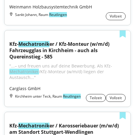
Weinmann Holzbausystemtechnik GmbH
Sankt Johann, Raum
Reutlingen
Vollzeit
Kfz-
Mechatronik
er / Kfz-Monteur (w/m/d) 
Fahrzeugglas in Kirchheim - auch als 
Quereinstieg - 585
"...– und freuen uns auf deine Bewerbung. Als Kfz-
Mechatroniker
/Kfz-Monteur (w/m/d) liegen der 
Austausch..."
Carglass GmbH
Kirchheim unter Teck, Raum
Reutlingen
Teilzeit
Vollzeit
Kfz-
Mechatronik
er / Karosseriebauer (m/w/d) 
am Standort Stuttgart-Wendlingen