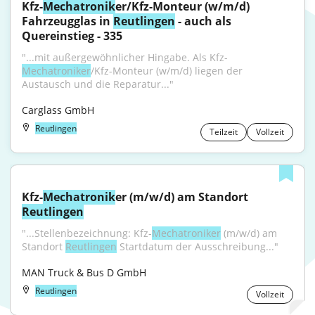
Kfz-
Mechatronik
er/Kfz-Monteur (w/m/d) 
Fahrzeugglas in 
Reutlingen
 - auch als 
Quereinstieg - 335
"...mit außergewöhnlicher Hingabe. Als Kfz-
Mechatroniker
/Kfz-Monteur (w/m/d) liegen der 
Austausch und die Reparatur..."
Carglass GmbH
Reutlingen
Teilzeit
Vollzeit
Kfz-
Mechatronik
er (m/w/d) am Standort 
Reutlingen
"...Stellenbezeichnung: Kfz-
Mechatroniker
 (m/w/d) am 
Standort 
Reutlingen
 Startdatum der Ausschreibung..."
MAN Truck & Bus D GmbH
Reutlingen
Vollzeit