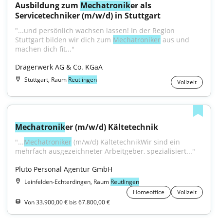
Ausbildung zum 
Mechatronik
er als 
Servicetechniker (m/w/d) in Stuttgart
"...und persönlich wachsen lassen! In der Region 
Stuttgart bilden wir dich zum 
Mechatroniker
 aus und 
machen dich fit..."
Drägerwerk AG & Co. KGaA
Stuttgart, Raum
Reutlingen
Vollzeit
Mechatronik
er (m/w/d) Kältetechnik
"...
Mechatroniker
 (m/w/d) KältetechnikWir sind ein 
mehrfach ausgezeichneter Arbeitgeber, spezialisiert..."
Pluto Personal Agentur GmbH
Leinfelden-Echterdingen, Raum
Reutlingen
Homeoffice
Vollzeit
Von 33.900,00 € bis 67.800,00 €