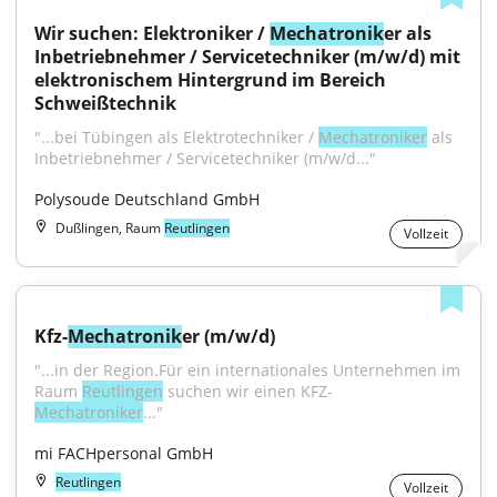
Wir suchen: Elektroniker / 
Mechatronik
er als 
Inbetriebnehmer / Servicetechniker (m/w/d) mit 
elektronischem Hintergrund im Bereich 
Schweißtechnik
"...bei Tübingen als Elektrotechniker / 
Mechatroniker
 als 
Inbetriebnehmer / Servicetechniker (m/w/d..."
Polysoude Deutschland GmbH
Dußlingen, Raum
Reutlingen
Vollzeit
Kfz-
Mechatronik
er (m/w/d)
"...in der Region.Für ein internationales Unternehmen im 
Raum 
Reutlingen
 suchen wir einen KFZ- 
Mechatroniker
..."
mi FACHpersonal GmbH
Reutlingen
Vollzeit