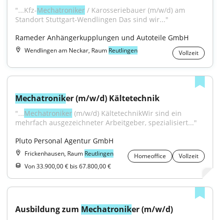
"...Kfz-
Mechatroniker
 / Karosseriebauer (m/w/d) am 
Standort Stuttgart-Wendlingen Das sind wir..."
Rameder Anhängerkupplungen und Autoteile GmbH
Wendlingen am Neckar, Raum
Reutlingen
Vollzeit
Mechatronik
er (m/w/d) Kältetechnik
"...
Mechatroniker
 (m/w/d) KältetechnikWir sind ein 
mehrfach ausgezeichneter Arbeitgeber, spezialisiert..."
Pluto Personal Agentur GmbH
Frickenhausen, Raum
Reutlingen
Homeoffice
Vollzeit
Von 33.900,00 € bis 67.800,00 €
Ausbildung zum 
Mechatronik
er (m/w/d)