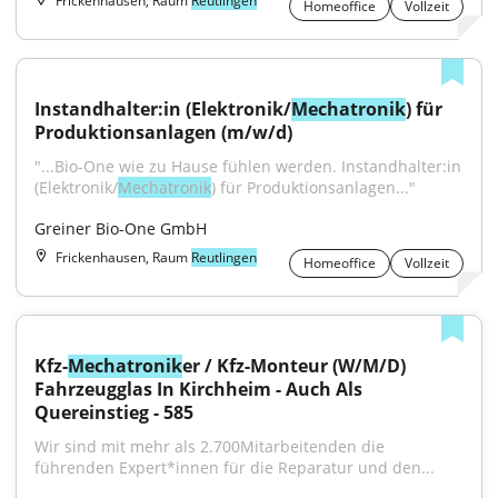
Frickenhausen, Raum
Reutlingen
Homeoffice
Vollzeit
Instandhalter:in (Elektronik/
Mechatronik
) für 
Produktionsanlagen (m/w/d)
"...Bio-One wie zu Hause fühlen werden. Instandhalter:in 
(Elektronik/
Mechatronik
) für Produktionsanlagen..."
Greiner Bio-One GmbH
Frickenhausen, Raum
Reutlingen
Homeoffice
Vollzeit
Kfz-
Mechatronik
er / Kfz-Monteur (W/M/D) 
Fahrzeugglas In Kirchheim - Auch Als 
Quereinstieg - 585
Wir sind mit mehr als 2.700Mitarbeitenden die 
führenden Expert*innen für die Reparatur und den...