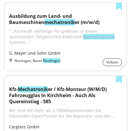
Ausbildung zum Land- und 
Baumaschinen
mechatronik
er (m/w/d)
"...Fachkraft vielfältige Perspektiven in einem 
spannenden Tätigkeitsfeld.Elektronik 
Mechatronische
Systeme..."
G. Mayer und Sohn GmbH
Nürtingen, Raum
Reutlingen
Vollzeit
Kfz-
Mechatronik
er / Kfz-Monteur (W/M/D) 
Fahrzeugglas In Kirchheim - Auch Als 
Quereinstieg - 585
Wir sind mit mehr als 2.700Mitarbeitenden die 
führenden Expert*innen für die Reparatur und den...
Carglass GmbH