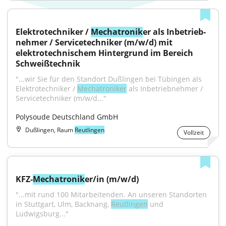
Elektrotechniker / 
Mechatronik
er als Inbetrieb­
nehmer / Servicetechniker (m/w/d) mit 
elektrotechnischem Hintergrund im Bereich 
Schweißtechnik
"...wir Sie für den Standort Dußlingen bei Tübingen als 
Elektrotechniker / 
Mechatroniker
 als Inbetrieb­nehmer / 
Servicetechniker (m/w/d..."
Polysoude Deutschland GmbH
Dußlingen, Raum
Reutlingen
Vollzeit
KFZ-
Mechatronik
er/in (m/w/d)
"...mit rund 100 Mitarbeitenden. An unseren Standorten 
in Stuttgart, Ulm, Backnang, 
Reutlingen
 und 
Ludwigsburg..."