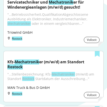
Servicetechniker und 
Mechatronik
er für 
Windenergieanlagen (m/w/d) gesucht!
"...Betriebssicherheit.QualifikationAbgeschlossene 
Ausbildung als Elektroniker, Industriemechaniker, 
Mechatroniker
 oder in einem vergleichbaren..."
Triowind GmbH
Rostock
Vollzeit
Kfz-
Mechatronik
er (m/w/d) am Standort 
Rostock
"...Stellenbezeichnung: Kfz-
Mechatroniker
 (m/w/d) am 
Standort 
Rostock
 Startdatum der Ausschreibung..."
MAN Truck & Bus D GmbH
Rostock
Vollzeit