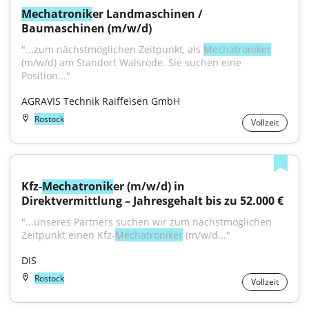
Mechatronik
er Landmaschinen / 
Baumaschinen (m/w/d)
"...zum nächstmöglichen Zeitpunkt, als 
Mechatroniker
(m/w/d) am Standort Walsrode. Sie suchen eine 
Position..."
AGRAVIS Technik Raiffeisen GmbH
Rostock
Vollzeit
Kfz-
Mechatronik
er (m/w/d) in 
Direktvermittlung – Jahresgehalt bis zu 52.000 €
"...unseres Partners suchen wir zum nächstmöglichen 
Zeitpunkt einen Kfz-
Mechatroniker
 (m/w/d..."
DIS
Rostock
Vollzeit