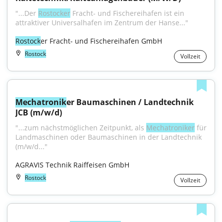
"...Der 
Rostocker
 Fracht- und Fischereihafen ist ein 
attraktiver Universalhafen im Zentrum der Hanse..."
Rostock
er Fracht- und Fischereihafen GmbH
Rostock
Vollzeit
Mechatronik
er Baumaschinen / Landtechnik 
JCB (m/w/d)
"...zum nächstmöglichen Zeitpunkt, als 
Mechatroniker
 für 
Landmaschinen oder Baumaschinen in der Landtechnik 
(m/w/d..."
AGRAVIS Technik Raiffeisen GmbH
Rostock
Vollzeit