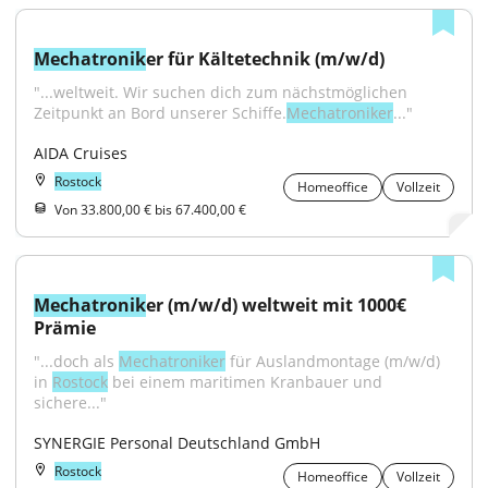
Mechatronik
er für Kältetechnik (m/w/d)
"...weltweit. Wir suchen dich zum nächstmöglichen 
Zeitpunkt an Bord unserer Schiffe.
Mechatroniker
..."
AIDA Cruises
Rostock
Homeoffice
Vollzeit
Von 33.800,00 € bis 67.400,00 €
Mechatronik
er (m/w/d) weltweit mit 1000€ 
Prämie
"...doch als 
Mechatroniker
 für Auslandmontage (m/w/d) 
in 
Rostock
 bei einem maritimen Kranbauer und 
sichere..."
SYNERGIE Personal Deutschland GmbH
Rostock
Homeoffice
Vollzeit