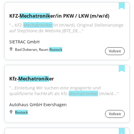
KFZ-
Mechatronik
er/in PKW / LKW (m/w/d)
"...KFZ-
Mechatroniker
/in (m/w/d). Original Stellenanzeige 
auf StepStone.de Website JBTE_DE..."
SIETRAC GmbH
Bad Doberan, Raum
Rostock
Vollzeit
Kfz-
Mechatronik
er
"...Einleitung Wir suchen eine engagierte und 
qualifizierte Fachkraft als Kfz-
Mechatroniker
 (m/w/d..."
Autohaus GmbH Evershagen
Rostock
Vollzeit