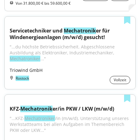
Von 31.800,00 € bis 59.600,00 €
Servicetechniker und 
Mechatronik
er für 
Windenergieanlagen (m/w/d) gesucht!
"...du höchste Betriebssicherheit. Abgeschlossene 
Ausbildung als Elektroniker, Industriemechaniker, 
Mechatroniker
..."
Triowind GmbH
Rostock
Vollzeit
KFZ-
Mechatronik
er/in PKW / LKW (m/w/d)
"...KFZ-
Mechatroniker
/in (m/w/d). Unterstützung unseres 
Werkstattteams bei allen Aufgaben im Themenbereich 
PKW oder LKW..."