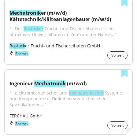
Mechatronik
er (m/w/d) 
Kältetechnik/Kälteanlagenbauer (m/w/d)
"...Der 
Rostocker
 Fracht- und Fischereihafen ist ein 
attraktiver Universalhafen im Zentrum der Hanse..."
Rostock
er Fracht- und Fischereihafen GmbH
Rostock
Vollzeit
Ingenieur 
Mechatronik
 (m/w/d)
"...elektromechanischer und 
mechatronischer
 Systeme 
und Komponenten - Definition von technischen 
Spezifikationen..."
FERCHAU GmbH
Rostock
Vollzeit