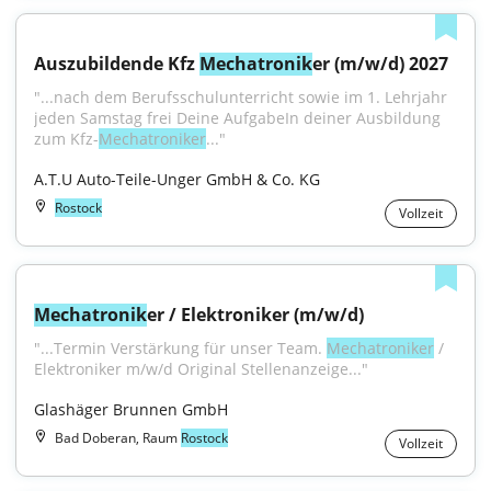
Auszubildende Kfz 
Mechatronik
er (m/w/d) 2027
"...nach dem Berufsschulunterricht sowie im 1. Lehrjahr 
jeden Samstag frei Deine AufgabeIn deiner Ausbildung 
zum Kfz-
Mechatroniker
..."
A.T.U Auto-Teile-Unger GmbH & Co. KG
Rostock
Vollzeit
Mechatronik
er / Elektroniker (m/w/d)
"...Termin Verstärkung für unser Team. 
Mechatroniker
 / 
Elektroniker m/w/d Original Stellenanzeige..."
Glashäger Brunnen GmbH
Bad Doberan, Raum
Rostock
Vollzeit