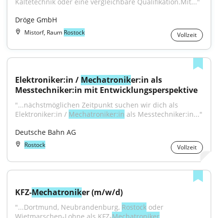
Kältetechnik oder eine vergleichbare Qualifikation.Mit..."
Dröge GmbH
Mistorf, Raum
Rostock
Vollzeit
Elektroniker:in / 
Mechatronik
er:in als 
Messtechniker:in mit Entwicklungsperspektive
"...nächstmöglichen Zeitpunkt suchen wir dich als 
Elektroniker:in / 
Mechatroniker:in
 als Messtechniker:in..."
Deutsche Bahn AG
Rostock
Vollzeit
KFZ-
Mechatronik
er (m/w/d)
"...Dortmund, Neubrandenburg, 
Rostock
 oder 
Wietmarschen-Lohne als KFZ-
Mechatroniker