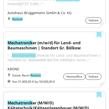
(m/w/d)JETZT 3.000..."
Autohaus Brüggemann GmbH & Co. KG
Rostock
Vollzeit
Mechatronik
er (m/w/d) für Land- und 
Baumaschinen | Standort Gr. Bölkow
"...
Mechatroniker
 (m/w/d) für Land- und Baumaschinen | 
Standort Gr. BölkowWIR BIETEN IHNENEin faires..."
KRONE
Satow, Raum
Rostock
Homeoffice
Vollzeit
Von 31.800,00 € bis 59.600,00 €
Mechatronik
er (M/W/D) 
Kältetechnik/Kälteanlagenbauer (M/W/D)