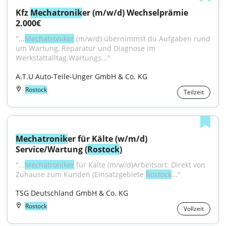
Kfz 
Mechatronik
er (m/w/d) Wechselprämie 
2.000€
"...
Mechatroniker
 (m/w/d) übernimmst du Aufgaben rund 
um Wartung, Reparatur und Diagnose im 
Werkstattalltag.Wartungs..."
A.T.U Auto-Teile-Unger GmbH & Co. KG
Rostock
Teilzeit
Mechatronik
er für Kälte (w/m/d) 
Service/Wartung (
Rostock
)
"...
Mechatroniker
 für Kälte (m/w/d)Arbeitsort: Direkt von 
Zuhause zum Kunden (Einsatzgebiete 
Rostock
..."
TSG Deutschland GmbH & Co. KG
Rostock
Vollzeit