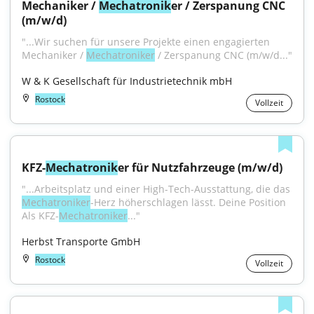
Mechaniker / 
Mechatronik
er / Zerspanung CNC 
(m/w/d)
"...Wir suchen für unsere Projekte einen engagierten 
Mechaniker / 
Mechatroniker
 / Zerspanung CNC (m/w/d..."
W & K Gesellschaft für Industrietechnik mbH
Rostock
Vollzeit
KFZ-
Mechatronik
er für Nutzfahrzeuge (m/w/d)
"...Arbeitsplatz und einer High-Tech-Ausstattung, die das 
Mechatroniker
-Herz höherschlagen lässt. Deine Position 
Als KFZ-
Mechatroniker
..."
Herbst Transporte GmbH
Rostock
Vollzeit