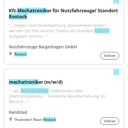
Kfz-
Mechatronik
er für Nutzfahrzeuge/ Standort 
Rostock
"...mögen und Verantwortung übernehmen wollen, 
werden Sie Teil unseres Teams am Standort 
Rostock
! 
Aufgaben Service..."
Nutzfahrzeuge Bargeshagen GmbH
Rostock
Vollzeit
mechatronik
er (m/w/d)
"...als 
Mechatroniker
, Elektroniker oder 
Elektroinstallateur - Fundierte Berufserfahrung im 
Bereich..."
Randstad
Thulendorf, Raum
Rostock
Vollzeit