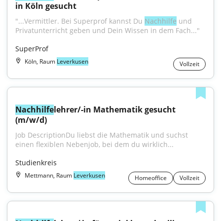
in Köln gesucht
"...Vermittler. Bei Superprof kannst Du 
Nachhilfe
 und 
Privatunterricht geben und Dein Wissen in dem Fach..."
SuperProf
Köln, Raum
Leverkusen
Vollzeit
Nachhilfe
lehrer/-in Mathematik gesucht 
(m/w/d)
Job DescriptionDu liebst die Mathematik und suchst 
einen flexiblen Nebenjob, bei dem du wirklich...
Studienkreis
Mettmann, Raum
Leverkusen
Homeoffice
Vollzeit