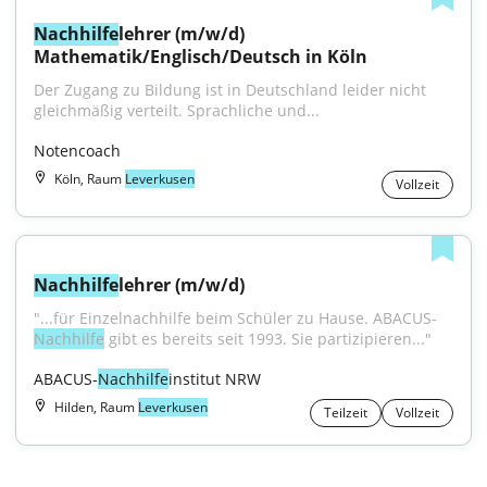
Nachhilfe
lehrer (m/w/d) 
Mathematik/Englisch/Deutsch in Köln
Der Zugang zu Bildung ist in Deutschland leider nicht 
gleichmäßig verteilt. Sprachliche und...
Notencoach
Köln, Raum
Leverkusen
Vollzeit
Nachhilfe
lehrer (m/w/d)
"...für Einzelnachhilfe beim Schüler zu Hause. ABACUS-
Nachhilfe
 gibt es bereits seit 1993. Sie partizipieren..."
ABACUS-
Nachhilfe
institut NRW
Hilden, Raum
Leverkusen
Teilzeit
Vollzeit