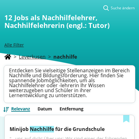
Suche ändern
12
Jobs als Nachhilfelehrer,
Nachhilfelehrerin (engl.: Tutor)
Alle Filter
>
Leverkusen
>
nachhilfe
Entdecken Sie vielseitige Stellenanzeigen im Bereich
Nachhilfe und Bildungsförderung. Hier finden Sie
spannende Jobmöglichkeiten, um als
Nachhilfelehrer oder -lehrerin Ihr Wissen
weiterzugeben und Schüler in ihrer
Lernentwicklung zu unterstützen.
Relevanz
Datum
Entfernung
Minijob 
Nachhilfe
 für die Grundschule
"...uns auf dich! Über uns: Wir sind eines der führenden 