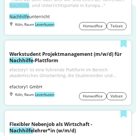
Nachhilfe
- und Unterrichtsportale in Europa..."
Nachhilfe
unterricht
Köln, Raum
Leverkusen
Homeoffice
Teilzeit
Werkstudent Projektmanagement (m/w/d) für 
Nachhilfe
-Plattform
efactory1 ist eine führende Plattform im Bereich 
akademisches Ghostwriting, die Studierenden und...
efactory1 GmbH
Köln, Raum
Leverkusen
Homeoffice
Vollzeit
Flexibler Nebenjob als Wirtschaft - 
Nachhilfe
lehrer*in (w/m/d)