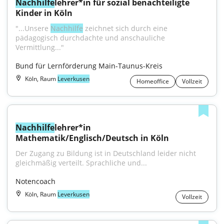
Nachhilfe
lehrer*in für sozial benachteiligte 
Kinder in Köln
"...Unsere 
Nachhilfe
 zeichnet sich durch eine 
pädagogisch durchdachte und anschauliche 
Vermittlung..."
Bund für Lernförderung Main-Taunus-Kreis
Köln, Raum
Leverkusen
Homeoffice
Vollzeit
Nachhilfe
lehrer*in 
Mathematik/Englisch/Deutsch in Köln
Der Zugang zu Bildung ist in Deutschland leider nicht 
gleichmäßig verteilt. Sprachliche und...
Notencoach
Köln, Raum
Leverkusen
Vollzeit