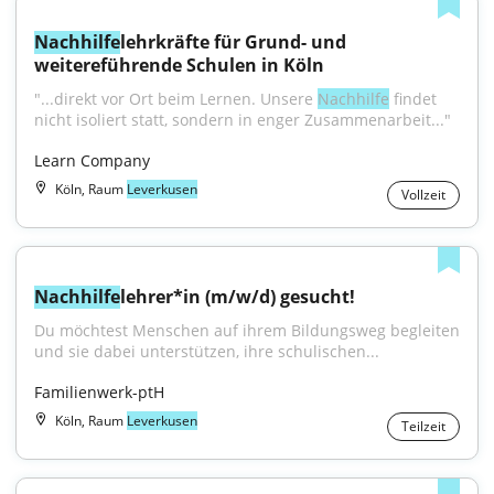
Nachhilfe
lehrkräfte für Grund- und 
weitereführende Schulen in Köln
"...direkt vor Ort beim Lernen. Unsere 
Nachhilfe
 findet 
nicht isoliert statt, sondern in enger Zusammenarbeit..."
Learn Company
Köln, Raum
Leverkusen
Vollzeit
Nachhilfe
lehrer*in (m/w/d) gesucht!
Du möchtest Menschen auf ihrem Bildungsweg begleiten 
und sie dabei unterstützen, ihre schulischen...
Familienwerk-ptH
Köln, Raum
Leverkusen
Teilzeit