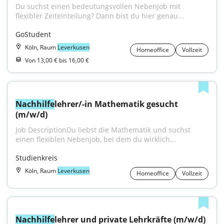
Du suchst einen bedeutungsvollen Nebenjob mit 
flexibler Zeiteinteilung? Dann bist du hier genau...
GoStudent
Köln, Raum
Leverkusen
Homeoffice
Vollzeit
Von 13,00 € bis 16,00 €
Nachhilfe
lehrer/-in Mathematik gesucht 
(m/w/d)
Job DescriptionDu liebst die Mathematik und suchst 
einen flexiblen Nebenjob, bei dem du wirklich...
Studienkreis
Köln, Raum
Leverkusen
Homeoffice
Vollzeit
Nachhilfe
lehrer und private Lehrkräfte (m/w/d) 