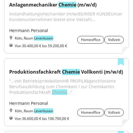
Anlagenmechaniker 
Chemie
 (m/w/d)
Instandhaltungsmechaniker (m/w/d)UNSER KUNDEUnser 
Kundenunternehmen bietet eine Vielzahl...
Herrmann Personal
Köln, Raum
Leverkusen
Homeoffice
Vollzeit
Von 30.400,00 € bis 59.200,00 €
Produktionsfachkraft 
Chemie
 Vollkonti (m/w/d)
"...von BetriebsprotokollenIHR PROFILAbgeschlossene 
Berufsausbildung zum Chemikant / zur Chemikantin, 
Produktionsfachkraft 
Chemie
..."
Herrmann Personal
Köln, Raum
Leverkusen
Homeoffice
Vollzeit
Von 36.600,00 € bis 106.700,00 €