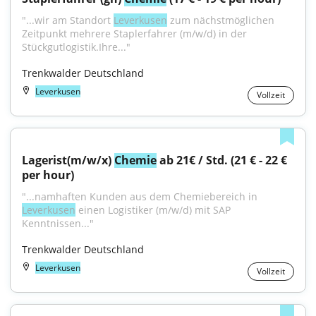
"...wir am Standort 
Leverkusen
 zum nächstmöglichen 
Zeitpunkt mehrere Staplerfahrer (m/w/d) in der 
Stückgutlogistik.Ihre..."
Trenkwalder Deutschland
Leverkusen
Vollzeit
Lagerist(m/w/x) 
Chemie
 ab 21€ / Std. (21 € - 22 € 
per hour)
"...namhaften Kunden aus dem Chemiebereich in 
Leverkusen
 einen Logistiker (m/w/d) mit SAP 
Kenntnissen..."
Trenkwalder Deutschland
Leverkusen
Vollzeit