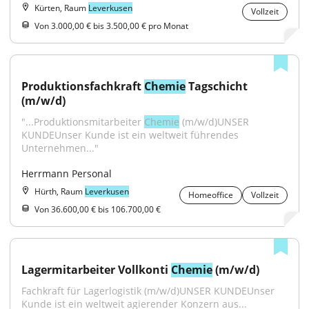
Kürten, Raum
Leverkusen
Vollzeit
Von 3.000,00 € bis 3.500,00 € pro Monat
Produktionsfachkraft 
Chemie
 Tagschicht 
(m/w/d)
"...Produktionsmitarbeiter 
Chemie
 (m/w/d)UNSER 
KUNDEUnser Kunde ist ein weltweit führendes 
Unternehmen..."
Herrmann Personal
Hürth, Raum
Leverkusen
Homeoffice
Vollzeit
Von 36.600,00 € bis 106.700,00 €
Lagermitarbeiter Vollkonti 
Chemie
 (m/w/d)
Fachkraft für Lagerlogistik (m/w/d)UNSER KUNDEUnser 
Kunde ist ein weltweit agierender Konzern aus...