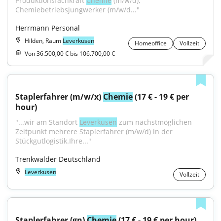
Produktionsfachkraft 
Chemie
 (m/w/d), 
Chemiebetriebsjungwerker (m/w/d..."
Herrmann Personal
Hilden, Raum
Leverkusen
Homeoffice
Vollzeit
Von 36.500,00 € bis 106.700,00 €
Staplerfahrer (m/w/x) 
Chemie
 (17 € - 19 € per 
hour)
"...wir am Standort 
Leverkusen
 zum nächstmöglichen 
Zeitpunkt mehrere Staplerfahrer (m/w/d) in der 
Stückgutlogistik.Ihre..."
Trenkwalder Deutschland
Leverkusen
Vollzeit
Staplerfahrer (gn) 
Chemie
 (17 € - 19 € per hour)