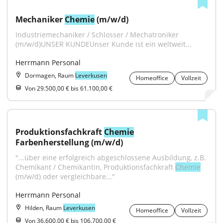
Mechaniker 
Chemie
 (m/w/d)
Industriemechaniker / Schlosser / Mechatroniker 
(m/w/d)UNSER KUNDEUnser Kunde ist ein weltweit...
Herrmann Personal
Dormagen, Raum
Leverkusen
Homeoffice
Vollzeit
Von 29.500,00 € bis 61.100,00 €
Produktionsfachkraft 
Chemie
Farbenherstellung (m/w/d)
"...über eine erfolgreich abgeschlossene Ausbildung, z.B. 
Chemikant / Chemikantin, Produktionsfachkraft 
Chemie
(m/w/d) oder vergleichbare..."
Herrmann Personal
Hilden, Raum
Leverkusen
Homeoffice
Vollzeit
Von 36.600,00 € bis 106.700,00 €