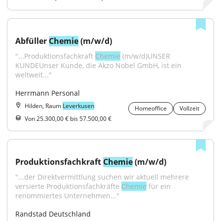
Abfüller 
Chemie
 (m/w/d)
"...Produktionsfachkraft 
Chemie
 (m/w/d)UNSER 
KUNDEUnser Kunde, die Akzo Nobel GmbH, ist ein 
weltweit..."
Herrmann Personal
Hilden, Raum
Leverkusen
Homeoffice
Vollzeit
Von 25.300,00 € bis 57.500,00 €
Produktionsfachkraft 
Chemie
 (m/w/d)
"...der Direktvermittlung suchen wir aktuell mehrere 
versierte Produktionsfachkräfte 
Chemie
 für ein 
renommiertes Unternehmen..."
Randstad Deutschland