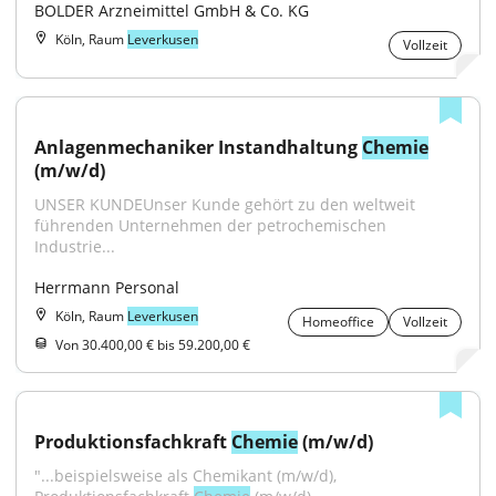
BOLDER Arzneimittel GmbH & Co. KG
Köln, Raum
Leverkusen
Vollzeit
Anlagenmechaniker Instandhaltung 
Chemie
(m/w/d)
UNSER KUNDEUnser Kunde gehört zu den weltweit 
führenden Unternehmen der petrochemischen 
Industrie...
Herrmann Personal
Köln, Raum
Leverkusen
Homeoffice
Vollzeit
Von 30.400,00 € bis 59.200,00 €
Produktionsfachkraft 
Chemie
 (m/w/d)
"...beispielsweise als Chemikant (m/w/d), 