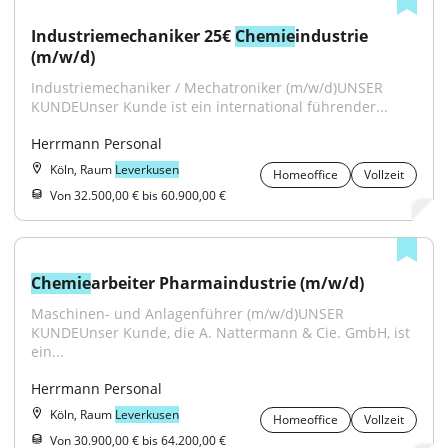
Industriemechaniker 25€ 
Chemie
industrie 
(m/w/d)
Industriemechaniker / Mechatroniker (m/w/d)UNSER 
KUNDEUnser Kunde ist ein international führender...
Herrmann Personal
Köln, Raum
Leverkusen
Homeoffice
Vollzeit
Von 32.500,00 € bis 60.900,00 €
Chemie
arbeiter Pharmaindustrie (m/w/d)
Maschinen- und Anlagenführer (m/w/d)UNSER 
KUNDEUnser Kunde, die A. Nattermann & Cie. GmbH, ist 
ein...
Herrmann Personal
Köln, Raum
Leverkusen
Homeoffice
Vollzeit
Von 30.900,00 € bis 64.200,00 €