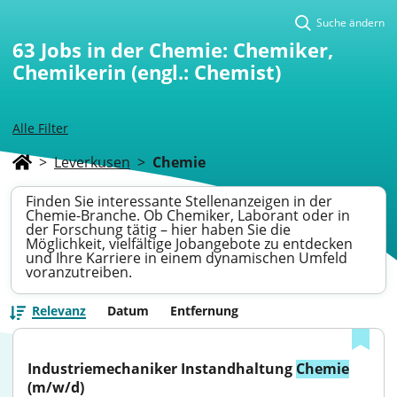
Suche ändern
63
Jobs in der Chemie: Chemiker,
Chemikerin (engl.: Chemist)
Alle Filter
>
Leverkusen
>
Chemie
Finden Sie interessante Stellenanzeigen in der
Chemie-Branche. Ob Chemiker, Laborant oder in
der Forschung tätig – hier haben Sie die
Möglichkeit, vielfältige Jobangebote zu entdecken
und Ihre Karriere in einem dynamischen Umfeld
voranzutreiben.
Relevanz
Datum
Entfernung
Industriemechaniker Instandhaltung 
Chemie
(m/w/d)