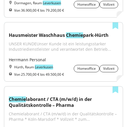
Dormagen, Raum
Leverkusen
Homeoffice
Vollzeit
Von 36.900,00 € bis 79.200,00 €
Hausmeister Waschhaus 
Chemie
park-Hürth
UNSER KUNDEUnser Kunde ist ein leistungsstarker 
Industriedienstleister und verantwortet den Betrieb...
Herrmann Personal
Hürth, Raum
Leverkusen
Homeoffice
Vollzeit
Von 25.700,00 € bis 49.500,00 €
Chemie
laborant / CTA (m/w/d) in der 
Qualitätskontrolle – Pharma
Chemielaborant / CTA (m/w/d) in der Qualitätskontrolle – 
Pharma * Köln-Marsdorf * Vollzeit * zum...