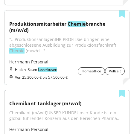
Produktionsmitarbeiter 
Chemie
branche 
(m/w/d)
"...ProduktionsanlagenIHR PROFILSie bringen eine 
abgeschlossene Ausbildung zur Produktionsfachkraft 
Chemie
 (m/w/d..."
Herrmann Personal
Hilden, Raum
Leverkusen
Homeoffice
Vollzeit
Von 25.300,00 € bis 57.500,00 €
Chemikant Tanklager (m/w/d)
Chemikant (m/w/d)UNSER KUNDEUnser Kunde ist ein 
global führender Konzern aus den Bereichen Pharma...
Herrmann Personal