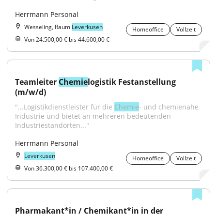
Herrmann Personal
Wesseling, Raum
Leverkusen
Homeoffice
Vollzeit
Von 24.500,00 € bis 44.600,00 €
Teamleiter 
Chemie
logistik Festanstellung 
(m/w/d)
"...Logistikdienstleister für die 
Chemie
- und chemienahe 
Industrie und bietet an mehreren bedeutenden 
Industriestandorten..."
Herrmann Personal
Leverkusen
Homeoffice
Vollzeit
Von 36.300,00 € bis 107.400,00 €
Pharmakant*in / Chemikant*in in der 