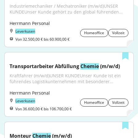
Industriemechaniker / Mechatroniker (m/w/d)UNSER 
KUNDEUnser Kunde gehört zu den global führenden...
Herrmann Personal
Leverkusen
Homeoffice
Vollzeit
Von 32.500,00 € bis 60.900,00 €
Transportarbeiter Abfüllung 
Chemie
 (m/w/d)
Kraftfahrer (m/w/d)UNSER KUNDEUnser Kunde ist ein 
führendes Logistikunternehmen mit besonderer...
Herrmann Personal
Leverkusen
Homeoffice
Vollzeit
Von 36.600,00 € bis 106.700,00 €
Monteur 
Chemie
 (m/w/d)