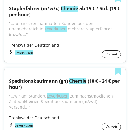
Staplerfahrer (m/w/x) 
Chemie
 ab 19 € / Std. (19 € 
per hour)
"...für unseren namhaften Kunden aus dem 
Chemiebereich in 
Leverkusen
 mehrere Staplerfahrer 
(m/w/d..."
Trenkwalder Deutschland
Leverkusen
Vollzeit
Speditionskaufmann (gn) 
Chemie
 (18 € - 24 € per 
hour)
"...wir am Standort 
Leverkusen
 zum nächstmöglichen 
Zeitpunkt einen Speditionskaufmann (m/w/d) – 
Versand..."
Trenkwalder Deutschland
Leverkusen
Vollzeit