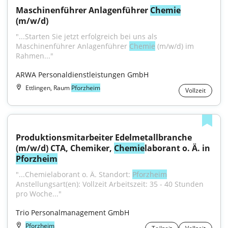
Maschinenführer Anlagenführer 
Chemie
(m/w/d)
"...Starten Sie jetzt erfolgreich bei uns als 
Maschinenführer Anlagenführer 
Chemie
 (m/w/d) im 
Rahmen..."
ARWA Personaldienstleistungen GmbH
Ettlingen, Raum
Pforzheim
Vollzeit
Produktionsmitarbeiter Edelmetallbranche 
(m/w/d) CTA, Chemiker, 
Chemie
laborant o. Ä. in 
Pforzheim
"...Chemielaborant o. Ä. Standort: 
Pforzheim
Anstellungsart(en): Vollzeit Arbeitszeit: 35 - 40 Stunden 
pro Woche..."
Trio Personalmanagement GmbH
Pforzheim