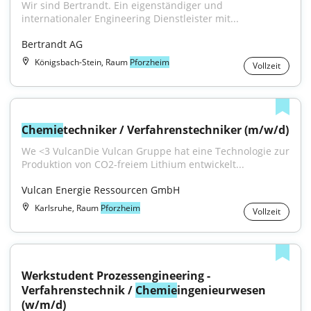
Wir sind Bertrandt. Ein eigenständiger und 
internationaler Engineering Dienstleister mit...
Bertrandt AG
Königsbach-Stein, Raum
Pforzheim
Vollzeit
Chemie
techniker / Verfahrenstechniker (m/w/d)
We <3 VulcanDie Vulcan Gruppe hat eine Technologie zur 
Produktion von CO2-freiem Lithium entwickelt...
Vulcan Energie Ressourcen GmbH
Karlsruhe, Raum
Pforzheim
Vollzeit
Werkstudent Prozessengineering - 
Verfahrenstechnik / 
Chemie
ingenieurwesen 
(w/m/d)