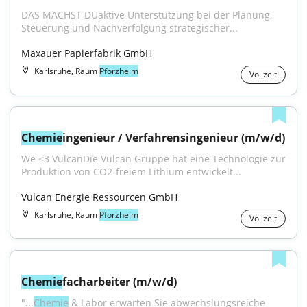
DAS MACHST DUaktive Unterstützung bei der Planung, 
Steuerung und Nachverfolgung strategischer...
Maxauer Papierfabrik GmbH
Karlsruhe, Raum
Pforzheim
Vollzeit
Chemie
ingenieur / Verfahrensingenieur (m/w/d)
We <3 VulcanDie Vulcan Gruppe hat eine Technologie zur 
Produktion von CO2-freiem Lithium entwickelt...
Vulcan Energie Ressourcen GmbH
Karlsruhe, Raum
Pforzheim
Vollzeit
Chemie
facharbeiter (m/w/d)
"...
Chemie
 & Labor erwarten Sie abwechslungsreiche 