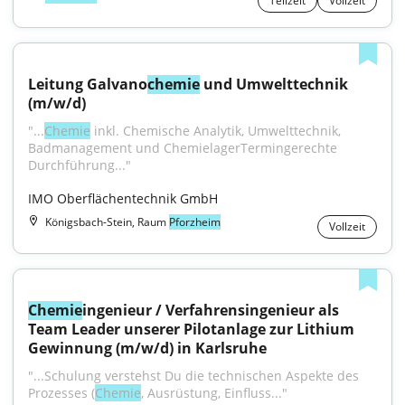
Teilzeit
Vollzeit
Leitung Galvano
chemie
 und Umwelttechnik 
(m/w/d)
"...
Chemie
 inkl. Chemische Analytik, Umwelttechnik, 
Badmanagement und ChemielagerTermingerechte 
Durchführung..."
IMO Oberflächentechnik GmbH
Königsbach-Stein, Raum
Pforzheim
Vollzeit
Chemie
ingenieur / Verfahrensingenieur als 
Team Leader unserer Pilotanlage zur Lithium 
Gewinnung (m/w/d) in Karlsruhe
"...Schulung verstehst Du die technischen Aspekte des 
Prozesses (
Chemie
, Ausrüstung, Einfluss..."