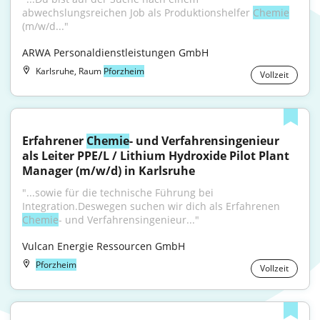
abwechslungsreichen Job als Produktionshelfer 
Chemie
(m/w/d..."
ARWA Personaldienstleistungen GmbH
Karlsruhe, Raum
Pforzheim
Vollzeit
Erfahrener 
Chemie
- und Verfahrensingenieur 
als Leiter PPE/L / Lithium Hydroxide Pilot Plant 
Manager (m/w/d) in Karlsruhe
"...sowie für die technische Führung bei 
Integration.Deswegen suchen wir dich als Erfahrenen 
Chemie
- und Verfahrensingenieur..."
Vulcan Energie Ressourcen GmbH
Pforzheim
Vollzeit