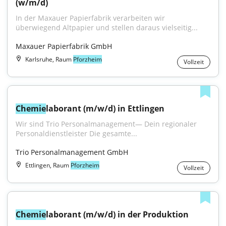
(w/m/d)
In der Maxauer Papierfabrik verarbeiten wir 
überwiegend Altpapier und stellen daraus vielseitig...
Maxauer Papierfabrik GmbH
Karlsruhe, Raum
Pforzheim
Vollzeit
Chemie
laborant (m/w/d) in Ettlingen
Wir sind Trio Personalmanagement— Dein regionaler 
Personaldienstleister Die gesamte...
Trio Personalmanagement GmbH
Ettlingen, Raum
Pforzheim
Vollzeit
Chemie
laborant (m/w/d) in der Produktion