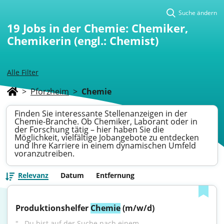
Suche ändern
19
Jobs in der Chemie: Chemiker,
Chemikerin (engl.: Chemist)
Alle Filter
>
Pforzheim
>
Chemie
Finden Sie interessante Stellenanzeigen in der
Chemie-Branche. Ob Chemiker, Laborant oder in
der Forschung tätig – hier haben Sie die
Möglichkeit, vielfältige Jobangebote zu entdecken
und Ihre Karriere in einem dynamischen Umfeld
voranzutreiben.
Relevanz
Datum
Entfernung
Produktionshelfer 
Chemie
 (m/w/d)
"...Du bist auf der Suche nach einem 