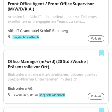
Front Office Agent / Front Office Supervisor 
(M/W/D/K.A.)
Arbeiten bei Althoff – das bedeutet, stolzer Teil eines 
exzellenten und engagierten Teams zu sein....
Althoff Grandhotel Schloß Bensberg
Bergisch Gladbach
Vollzeit
Office Manager (m/w/d) (20 Std./Woche | 
Präsenzrolle vor Ort)
Biofrontera ist ein mittelständisches, börsennotiertes 
Spezial-Pharma Unternehmen im Bereich...
Biofrontera AG
Leverkusen, Raum
Bergisch Gladbach
Vollzeit