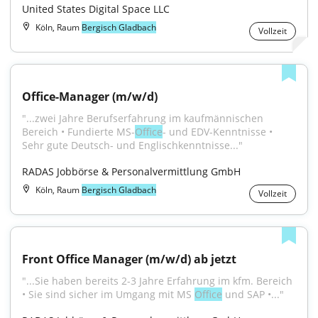
United States Digital Space LLC
Köln, Raum
Bergisch Gladbach
Vollzeit
Office-Manager (m/w/d)
"...zwei Jahre Berufserfahrung im kaufmännischen 
Bereich • Fundierte MS-
Office
- und EDV-Kenntnisse • 
Sehr gute Deutsch- und Englischkenntnisse..."
RADAS Jobbörse & Personalvermittlung GmbH
Köln, Raum
Bergisch Gladbach
Vollzeit
Front Office Manager (m/w/d) ab jetzt
"...Sie haben bereits 2-3 Jahre Erfahrung im kfm. Bereich 
• Sie sind sicher im Umgang mit MS 
Office
 und SAP •..."