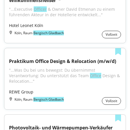
Willkommensheißer"*
"...Executive 
Officer
 & Owner David Etmenan zu einem 
führenden Akteur in der Hotellerie entwickelt..."
Hotel Leonet Köln
Köln, Raum
Bergisch Gladbach
Vollzeit
Praktikum Office Design & Relocation (m/w/d)
"...Was Du bei uns bewegst: Du übernimmst 
Verantwortung: Du unterstützt das Team 
Office
 Design & 
Relocation..."
REWE Group
Köln, Raum
Bergisch Gladbach
Vollzeit
Photovoltaik- und Wärmepumpen-Verkäufer 