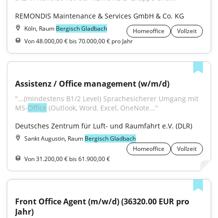
REMONDIS Maintenance & Services GmbH & Co. KG
Köln, Raum
Bergisch Gladbach
Homeoffice
Vollzeit
Von 48.000,00 € bis 70.000,00 € pro Jahr
Assistenz / Office management (w/m/d)
"...(mindestens B1/2 Level) Sprachesicherer Umgang mit 
MS-
Office
 (Outlook, Word, Excel, OneNote..."
Deutsches Zentrum für Luft- und Raumfahrt e.V. (DLR)
Sankt Augustin, Raum
Bergisch Gladbach
Homeoffice
Vollzeit
Von 31.200,00 € bis 61.900,00 €
Front Office Agent (m/w/d) (36320.00 EUR pro 
Jahr)