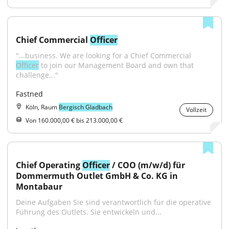
Chief Commercial 
Officer
"...business. We are looking for a Chief Commercial 
Officer
 to join our Management Board and own that 
challenge..."
Fastned
Köln, Raum
Bergisch Gladbach
Vollzeit
Von 160.000,00 € bis 213.000,00 €
Chief Operating 
Officer
 / COO (m/w/d) für 
Dommermuth Outlet GmbH & Co. KG in 
Montabaur
Deine Aufgaben Sie sind verantwortlich für die operative 
Führung des Outlets. Sie entwickeln und...