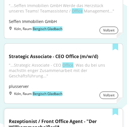
"...Seffen Immobilien GmbH Werde das Herzstück 
unseres Teams! Teamassistenz / 
Office
 Management..."
Seffen Immobilien GmbH
Köln, Raum
Bergisch Gladbach
Vollzeit
Strategic Associate - CEO Office (m/w/d)
"...Strategic Associate - CEO 
Office
. Was du bei uns 
machstIn enger Zusammenarbeit mit der 
Geschäftsführung..."
plusserver
Köln, Raum
Bergisch Gladbach
Vollzeit
Rezeptionist / Front Office Agent - "Der 