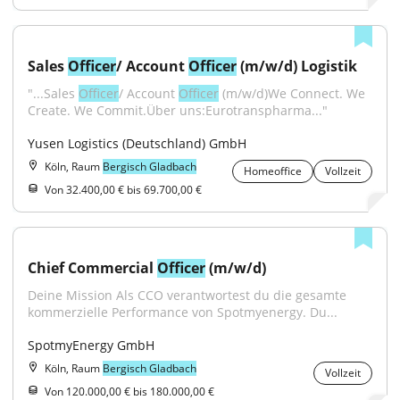
Sales 
Officer
/ Account 
Officer
 (m/w/d) Logistik
"...Sales 
Officer
/ Account 
Officer
 (m/w/d)We Connect. We 
Create. We Commit.Über uns:Eurotranspharma..."
Yusen Logistics (Deutschland) GmbH
Köln, Raum
Bergisch Gladbach
Homeoffice
Vollzeit
Von 32.400,00 € bis 69.700,00 €
Chief Commercial 
Officer
 (m/w/d)
Deine Mission Als CCO verantwortest du die gesamte 
kommerzielle Performance von Spotmyenergy. Du...
SpotmyEnergy GmbH
Köln, Raum
Bergisch Gladbach
Vollzeit
Von 120.000,00 € bis 180.000,00 €