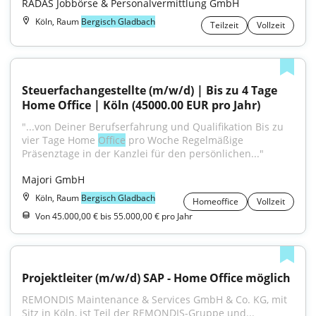
RADAS Jobbörse & Personalvermittlung GmbH
Köln, Raum
Bergisch Gladbach
Teilzeit
Vollzeit
Steuerfachangestellte (m/w/d) | Bis zu 4 Tage 
Home Office | Köln (45000.00 EUR pro Jahr)
"...von Deiner Berufserfahrung und Qualifikation Bis zu 
vier Tage Home 
Office
 pro Woche Regelmäßige 
Präsenztage in der Kanzlei für den persönlichen..."
Majori GmbH
Köln, Raum
Bergisch Gladbach
Homeoffice
Vollzeit
Von 45.000,00 € bis 55.000,00 € pro Jahr
Projektleiter (m/w/d) SAP - Home Office möglich
REMONDIS Maintenance & Services GmbH & Co. KG, mit 
Sitz in Köln, ist Teil der REMONDIS-Gruppe und...