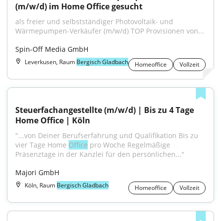
(m/w/d) im Home Office gesucht
als freier und selbstständiger Photovoltaik- und 
Wärmepumpen-Verkäufer (m/w/d) TOP Provisionen von...
Spin-Off Media GmbH
Leverkusen, Raum
Bergisch Gladbach
Homeoffice
Vollzeit
Steuerfachangestellte (m/w/d) | Bis zu 4 Tage 
Home Office | Köln
"...von Deiner Berufserfahrung und Qualifikation Bis zu 
vier Tage Home 
Office
 pro Woche Regelmäßige 
Präsenztage in der Kanzlei für den persönlichen..."
Majori GmbH
Köln, Raum
Bergisch Gladbach
Homeoffice
Vollzeit