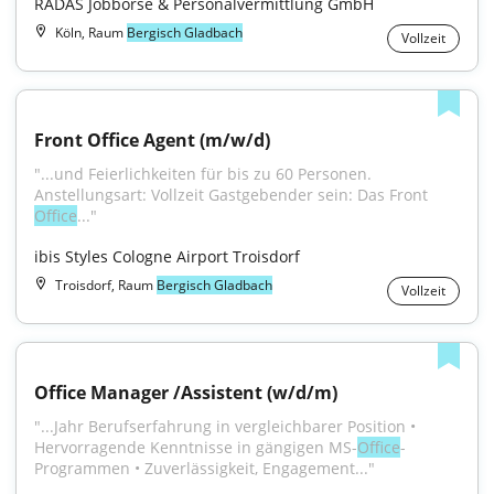
RADAS Jobbörse & Personalvermittlung GmbH
Köln, Raum
Bergisch Gladbach
Vollzeit
Front Office Agent (m/w/d)
"...und Feierlichkeiten für bis zu 60 Personen. 
Anstellungsart: Vollzeit Gastgebender sein: Das Front 
Office
..."
ibis Styles Cologne Airport Troisdorf
Troisdorf, Raum
Bergisch Gladbach
Vollzeit
Office Manager /Assistent (w/d/m)
"...Jahr Berufserfahrung in vergleichbarer Position • 
Hervorragende Kenntnisse in gängigen MS-
Office
-
Programmen • Zuverlässigkeit, Engagement..."