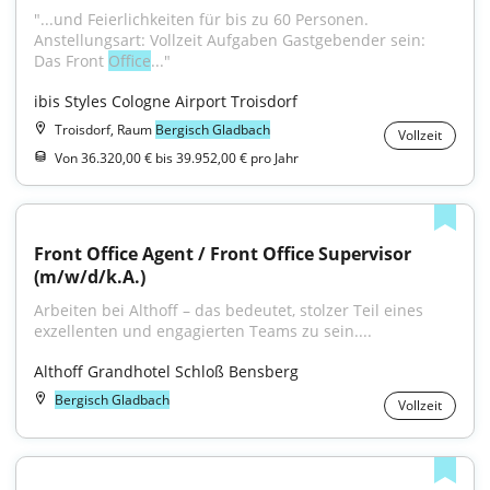
"...und Feierlichkeiten für bis zu 60 Personen. 
Anstellungsart: Vollzeit Aufgaben Gastgebender sein: 
Das Front 
Office
..."
ibis Styles Cologne Airport Troisdorf
Troisdorf, Raum
Bergisch Gladbach
Vollzeit
Von 36.320,00 € bis 39.952,00 € pro Jahr
Front Office Agent / Front Office Supervisor 
(m/w/d/k.A.)
Arbeiten bei Althoff – das bedeutet, stolzer Teil eines 
exzellenten und engagierten Teams zu sein....
Althoff Grandhotel Schloß Bensberg
Bergisch Gladbach
Vollzeit