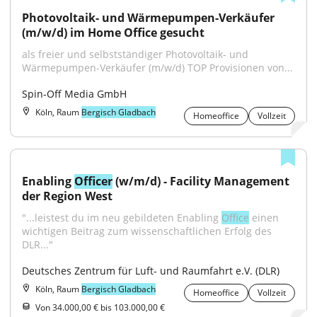
Photovoltaik- und Wärmepumpen-Verkäufer 
(m/w/d) im Home Office gesucht
als freier und selbstständiger Photovoltaik- und 
Wärmepumpen-Verkäufer (m/w/d) TOP Provisionen von...
Spin-Off Media GmbH
Köln, Raum
Bergisch Gladbach
Homeoffice
Vollzeit
Enabling 
Officer
 (w/m/d) - Facility Management 
der Region West
"...leistest du im neu gebildeten Enabling 
Office
 einen 
wichtigen Beitrag zum wissenschaftlichen Erfolg des 
DLR..."
Deutsches Zentrum für Luft- und Raumfahrt e.V. (DLR)
Köln, Raum
Bergisch Gladbach
Homeoffice
Vollzeit
Von 34.000,00 € bis 103.000,00 €