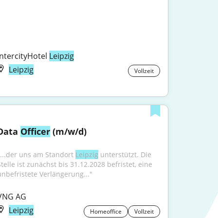
IntercityHotel 
Leipzig
Leipzig
Vollzeit
Data 
Officer
 (m/w/d)
"...der uns am Standort 
Leipzig
 unterstützt. Die 
telle ist zunächst bis 31.12.2028 befristet, eine 
unbefristete Verlängerung..."
VNG AG
Leipzig
Homeoffice
Vollzeit