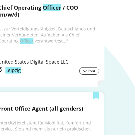
Chief Operating 
Officer
 / COO 
(m/w/d)
"...zur Verteidigungsfähigkeit Deutschlands und 
seiner Verbündeten. Aufgaben Als Chief 
Operating 
Officer
 verantwortest..."
United States Digital Space LLC
Leipzig
Vollzeit
Front Office Agent (all genders)
IntercityHotel steht für Mobilität, Komfort und 
Service. Sie sind mehr als nur ein praktischer...