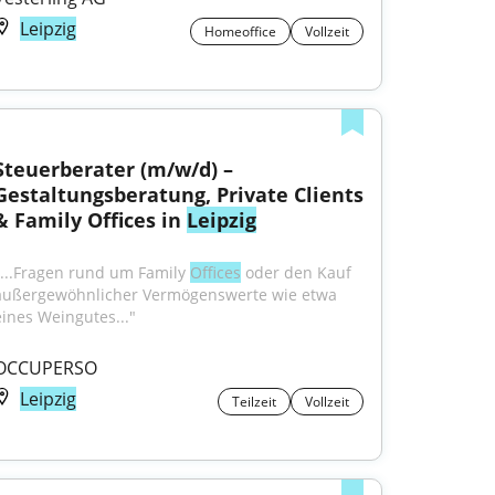
Leipzig
Homeoffice
Vollzeit
Steuerberater (m/w/d) – 
Gestaltungsberatung, Private Clients 
& Family Offices in 
Leipzig
"...Fragen rund um Family 
Offices
 oder den Kauf 
außergewöhnlicher Vermögenswerte wie etwa 
eines Weingutes..."
OCCUPERSO
Leipzig
Teilzeit
Vollzeit