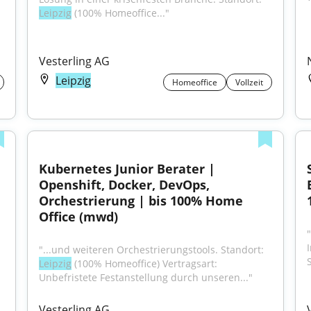
Leipzig
 (100% Homeoffice..."
Vesterling AG
Leipzig
Homeoffice
Vollzeit
Kubernetes Junior Berater | 
Openshift, Docker, DevOps, 
Orchestrierung | bis 100% Home 
Office (mwd)
"...und weiteren Orchestrierungstools. Standort: 
Leipzig
 (100% Homeoffice) Vertragsart: 
Unbefristete Festanstellung durch unseren..."
Vesterling AG