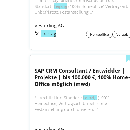
"...mit erfolgsorientiertem Bonus on Top. 
Standort: 
Leipzig
 (100% Homeoffice) Vertragsart: 
Unbefristete Festanstellung..."
Vesterling AG
Leipzig
Homeoffice
Vollzeit
SAP CRM Consultant / Entwickler | 
Projekte | bis 100.000 €, 100% Home-
Office möglich (mwd)
"...Architektur. Standort: 
Leipzig
 (100% 
Homeoffice) Vertragsart: Unbefristete 
Festanstellung durch unseren..."
Vesterling AG