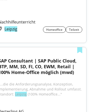
Nachhilfeunterricht
Leipzig
Homeoffice
Teilzeit
SAP Consultant | SAP Public Cloud, 
BTP, MM, SD, FI, CO, EWM, Retail | 
100% Home-Office möglich (mwd)
"...die die Anforderungsanalyse, Konzeption, 
Implementierung, Abnahme und Rollout umfasst. 
Standort: 
Leipzig
 (100% Homeoffice..."
Vesterling AG