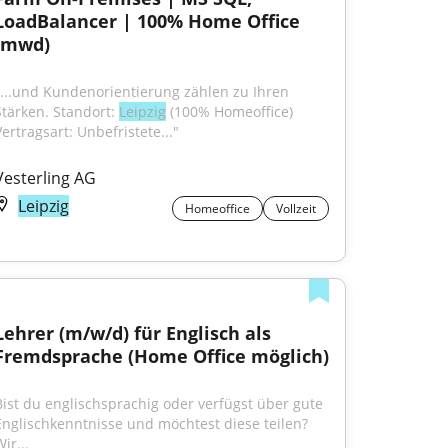
LoadBalancer | 100% Home Office 
(mwd)
"...und Kundenorientierung zählen zu Ihren 
Stärken. Standort: 
Leipzig
 (100% Homeoffice) 
Vertragsart: Unbefristete..."
Vesterling AG
Leipzig
Homeoffice
Vollzeit
Lehrer (m/w/d) für Englisch als 
Fremdsprache (Home Office möglich)
Bist du englischsprachig oder verfügst über gute 
Englischkenntnisse und möchtest diese teilen? 
ir...