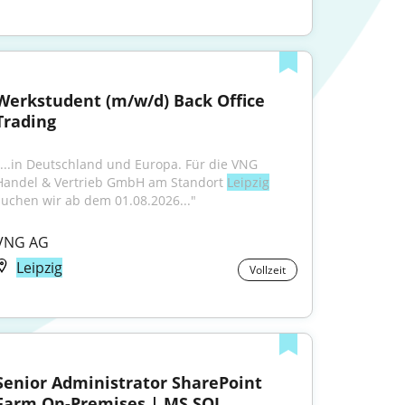
Werkstudent (m/w/d) Back Office 
Trading
"...in Deutschland und Europa. Für die VNG 
Handel & Vertrieb GmbH am Standort 
Leipzig
suchen wir ab dem 01.08.2026..."
VNG AG
Leipzig
Vollzeit
Senior Administrator SharePoint 
Farm On-Premises | MS SQL, 