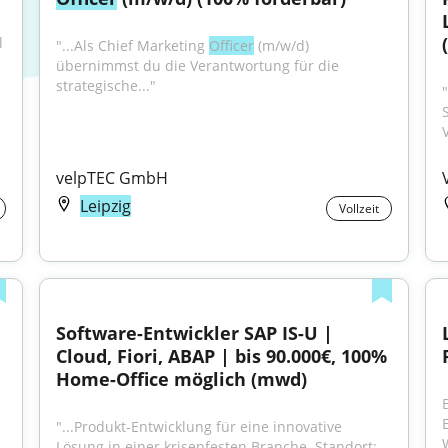
 
"...Als Chief Marketing 
Officer
 (m/w/d) 
übernimmst du die Verantwortung für die 
strategische..."
velpTEC GmbH
Leipzig
Vollzeit
Software-Entwickler SAP IS-U | 
Cloud, Fiori, ABAP | bis 90.000€, 100% 
Home-Office möglich (mwd)
"...Produkt-Entwicklung für eine innovative 
W
Lösung in einer krisenfesten Branche. Standort: 