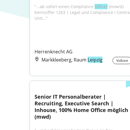
"...ab sofort einen Compliance 
Officer
 (m/w/d) 
Kennziffer 1263 | Legal und Compliance I Central
Unit..."
Herrenknecht AG
Markkleeberg, Raum
Leipzig
Vollzeit
Senior IT Personalberater | 
Recruiting, Executive Search | 
Inhouse, 100% Home Office möglich 
(mwd)