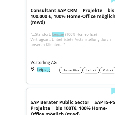
Consultant SAP CRM | Projekte | bis 
100.000 €, 100% Home-Office möglich
(mwd)
"...Standort: 
Leipzig
 (100% Homeoffice) 
Vertragsart: Unbefristete Festanstellung durch 
unseren Klienten..."
Vesterling AG
Leipzig
Homeoffice
Teilzeit
Vollzeit
SAP Berater Public Sector | SAP IS-PS
Projekte | bis 100T€, 100% Home-
Office möglich (mwd)