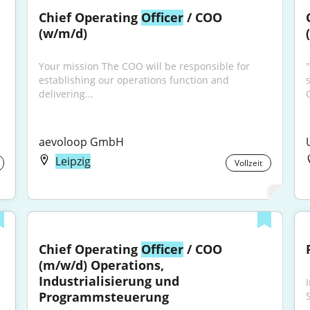
Chief Operating 
Officer
 / COO 
(w/m/d)
Your mission The COO will be responsible for 
establishing our operations function and 
delivering...
aevoloop GmbH
Leipzig
Vollzeit
Chief Operating 
Officer
 / COO 
(m/w/d) Operations, 
Industrialisierung und 
Programmsteuerung