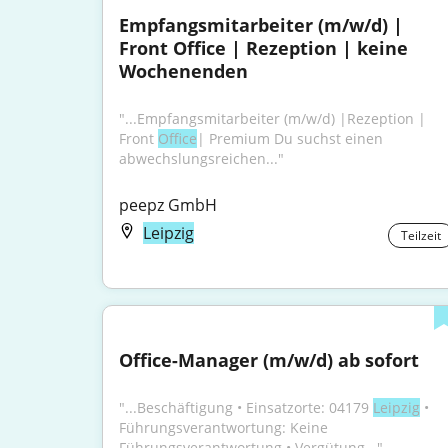
Empfangsmitarbeiter (m/w/d) | 
Front Office | Rezeption | keine 
Wochenenden
"...Empfangsmitarbeiter (m/w/d) |Rezeption | 
Front 
Office
| Premium Du suchst einen 
abwechslungsreichen..."
peepz GmbH
Leipzig
Teilzeit
Office-Manager (m/w/d) ab sofort
"...Beschäftigung • Einsatzorte: 04179 
Leipzig
 • 
Führungsverantwortung: Keine 
Führungsverantwortung • Vergütung..."