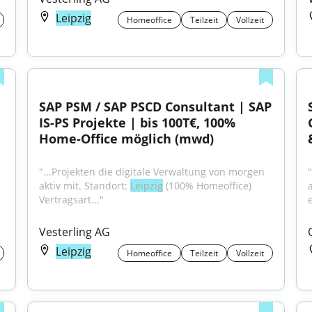
Leipzig
Homeoffice
Teilzeit
Vollzeit
SAP PSM / SAP PSCD Consultant | SAP 
IS-PS Projekte | bis 100T€, 100% 
Home-Office möglich (mwd)
"...Projekten die digitale Verwaltung von morgen 
aktiv mit. Standort: 
Leipzig
 (100% Homeoffice) 
Vertragsart..."
Vesterling AG
Leipzig
Homeoffice
Teilzeit
Vollzeit