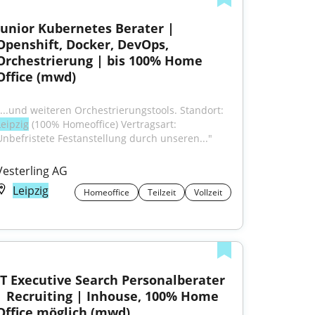
Junior Kubernetes Berater | 
Openshift, Docker, DevOps, 
Orchestrierung | bis 100% Home 
Office (mwd)
"...und weiteren Orchestrierungstools. Standort: 
Leipzig
 (100% Homeoffice) Vertragsart: 
Unbefristete Festanstellung durch unseren..."
Vesterling AG
Leipzig
Homeoffice
Teilzeit
Vollzeit
IT Executive Search Personalberater 
| Recruiting | Inhouse, 100% Home 
Office möglich (mwd)