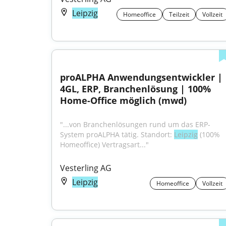
Leipzig
Homeoffice
Teilzeit
Vollzeit
proALPHA Anwendungsentwickler | 
4GL, ERP, Branchenlösung | 100% 
Home-Office möglich (mwd)
"...von Branchenlösungen rund um das ERP-
System proALPHA tätig. Standort: 
Leipzig
 (100% 
Homeoffice) Vertragsart..."
Vesterling AG
Leipzig
Homeoffice
Vollzeit