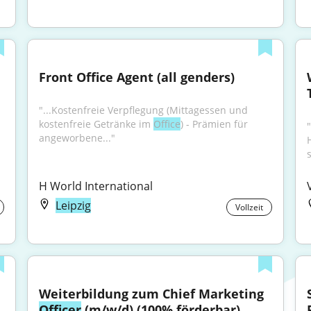
Front Office Agent (all genders)
"...Kostenfreie Verpflegung (Mittagessen und 
kostenfreie Getränke im 
Office
) - Prämien für 
angeworbene..."
H World International
Leipzig
Vollzeit
Weiterbildung zum Chief Marketing 
Officer
 (m/w/d) (100% förderbar)