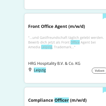
Front Office Agent (m/w/d)
"...und Gastfreundschaft täglich gelebt werden. 
Bewirb dich jetzt als Front 
Office
 Agent bei 
Amedia 
Leipzig
, Trademark..."
HRG Hospitality B.V. & Co. KG
Leipzig
Vollzeit
Compliance 
Officer
 (m/w/d)