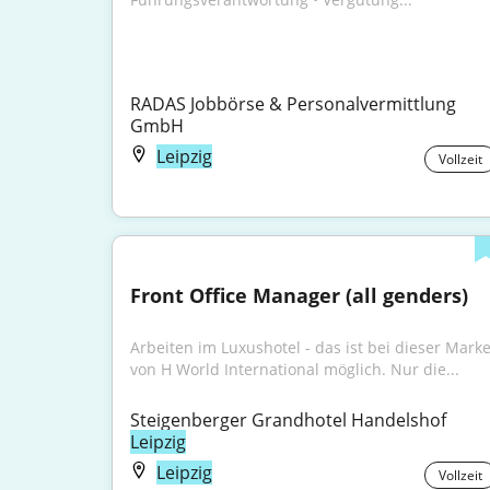
RADAS Jobbörse & Personalvermittlung 
GmbH
Leipzig
Vollzeit
Front Office Manager (all genders)
Arbeiten im Luxushotel - das ist bei dieser Marke
von H World International möglich. Nur die...
Steigenberger Grandhotel Handelshof 
Leipzig
Leipzig
Vollzeit