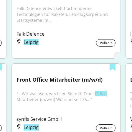
Falk Defence entwickelt hochmoderne 
Technologien für Raketen, Lenkflugkörper und 
Startsysteme im...
Falk Defence
Leipzig
Vollzeit
Front Office Mitarbeiter (m/w/d)
 
"...Wir wachsen, wachsen Sie mit! Front 
Office
Mitarbeiter (m/w/d) Wir sind seit 35..."
S
synfis Service GmbH
Leipzig
Vollzeit