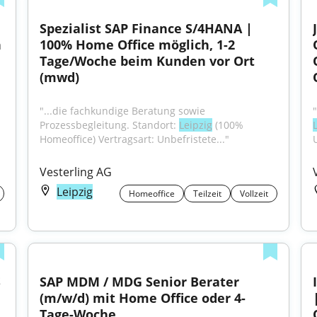
Spezialist SAP Finance S/4HANA | 
 
100% Home Office möglich, 1-2 
Tage/Woche beim Kunden vor Ort 
(mwd)
"...die fachkundige Beratung sowie 
Prozessbegleitung. Standort: 
Leipzig
 (100% 
Homeoffice) Vertragsart: Unbefristete..."
Vesterling AG
Leipzig
Homeoffice
Teilzeit
Vollzeit
 
SAP MDM / MDG Senior Berater 
(m/w/d) mit Home Office oder 4-
Tage-Woche