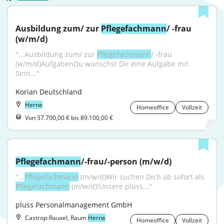
Ausbildung zum/ zur 
Pflegefachmann
/ -frau 
(w/m/d)
"...Ausbildung zum/ zur 
Pflegefachmann
/ -frau 
(w/m/d)AufgabenDu wünschst Dir eine Aufgabe mit 
Sinn..."
Korian Deutschland
Herne
Homeoffice
Vollzeit
Von 37.700,00 € bis 89.100,00 €
Pflegefachmann
/-frau/-person (m/w/d)
"...
Pflegefachmann
 (m/w/d)Wir suchen Dich ab sofort als 
Pflegefachmann
 (m/w/d)!Unsere pluss..."
pluss Personalmanagement GmbH
Castrop-Rauxel, Raum
Herne
Homeoffice
Vollzeit