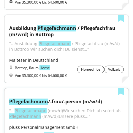
Von 35.300,00 € bis 64.600,00 €
Ausbildung 
Pflegefachmann
 / Pflegefachfrau 
(m/w/d) in Bottrop
"...Ausbildung 
Pflegefachmann
 / Pflegefachfrau (m/w/d) 
in Bottrop Wir suchen dich! Du siehst..."
Malteser in Deutschland
Bottrop, Raum
Herne
Homeoffice
Vollzeit
Von 35.300,00 € bis 64.600,00 €
Pflegefachmann
/-frau/-person (m/w/d)
"...
Pflegefachmann
 (m/w/d)Wir suchen Dich ab sofort als 
Pflegefachmann
 (m/w/d)!Unsere pluss..."
pluss Personalmanagement GmbH