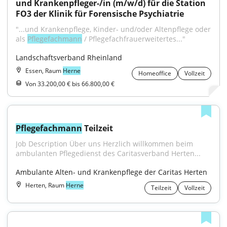
und Krankenpfleger-/in (m/w/d) für die Station 
FO3 der Klinik für Forensische Psychiatrie
"...und Krankenpflege, Kinder- und/oder Altenpflege oder 
als 
Pflegefachmann
 / Pflegefachfrauerweitertes..."
Landschaftsverband Rheinland
Essen, Raum
Herne
Homeoffice
Vollzeit
Von 33.200,00 € bis 66.800,00 €
Pflegefachmann
 Teilzeit
Job Description Über uns Herzlich willkommen beim 
ambulanten Pflegedienst des Caritasverband Herten...
Ambulante Alten- und Krankenpflege der Caritas Herten
Herten, Raum
Herne
Teilzeit
Vollzeit