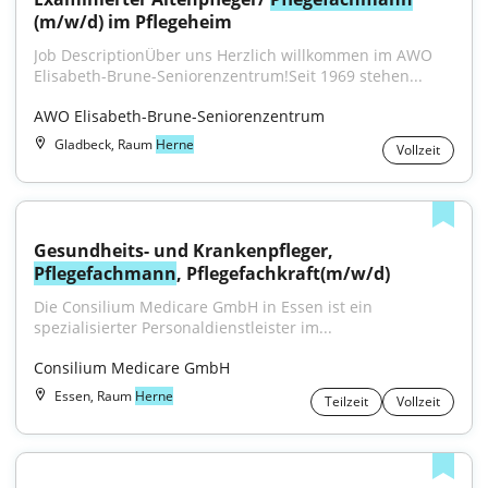
(m/w/d) im Pflegeheim
Job DescriptionÜber uns Herzlich willkommen im AWO 
Elisabeth-Brune-Seniorenzentrum!Seit 1969 stehen...
AWO Elisabeth-Brune-Seniorenzentrum
Gladbeck, Raum
Herne
Vollzeit
Gesundheits- und Krankenpfleger, 
Pflegefachmann
, Pflegefachkraft(m/w/d)
Die Consilium Medicare GmbH in Essen ist ein 
spezialisierter Personaldienstleister im...
Consilium Medicare GmbH
Essen, Raum
Herne
Teilzeit
Vollzeit