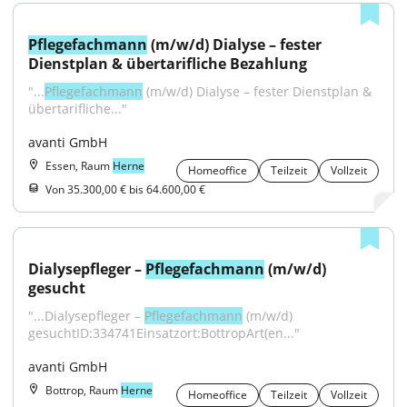
Pflegefachmann
 (m/w/d) Dialyse – fester 
Dienstplan & übertarifliche Bezahlung
"...
Pflegefachmann
 (m/w/d) Dialyse – fester Dienstplan & 
übertarifliche..."
avanti GmbH
Essen, Raum
Herne
Homeoffice
Teilzeit
Vollzeit
Von 35.300,00 € bis 64.600,00 €
Dialysepfleger – 
Pflegefachmann
 (m/w/d) 
gesucht
"...Dialysepfleger – 
Pflegefachmann
 (m/w/d) 
gesuchtID:334741Einsatzort:BottropArt(en..."
avanti GmbH
Bottrop, Raum
Herne
Homeoffice
Teilzeit
Vollzeit