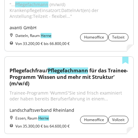
"...
Pflegefachmann
 (m/w/d) 
KrankenpflegeEinsatzort:DattelnArt(en) der 
Anstellung:Teilzeit - flexibel..."
avanti GmbH
Datteln, Raum
Herne
Homeoffice
Teilzeit
Von 33.200,00 € bis 66.800,00 €
Pflegefachfrau/
Pflegefachmann
 für das Trainee-
Programm 'Wissen und mehr mit Struktur' 
(m/w/d)
Trainee-Programm 'WummS“Sie sind frisch examiniert 
oder haben bereits Berufserfahrung in einem...
Landschaftsverband Rheinland
Essen, Raum
Herne
Homeoffice
Vollzeit
Von 35.300,00 € bis 64.600,00 €