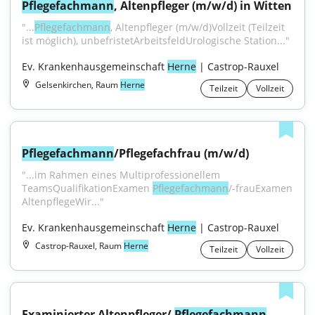
Pflegefachmann
, Altenpfleger (m/w/d) in Witten
"...
Pflegefachmann
, Altenpfleger (m/w/d)Vollzeit (Teilzeit 
ist möglich), unbefristetArbeitsfeldUrologische Station..."
Ev. Krankenhausgemeinschaft 
Herne
 | Castrop-Rauxel
Gelsenkirchen, Raum
Herne
Teilzeit
Vollzeit
Pflegefachmann
/Pflegefachfrau (m/w/d)
"...im Rahmen eines Multiprofessionellem 
TeamsQualifikationExamen 
Pflegefachmann
/-frauExamen 
AltenpflegeWir..."
Ev. Krankenhausgemeinschaft 
Herne
 | Castrop-Rauxel
Castrop-Rauxel, Raum
Herne
Teilzeit
Vollzeit
Examinierter Altenpfleger/ 
Pflegefachmann