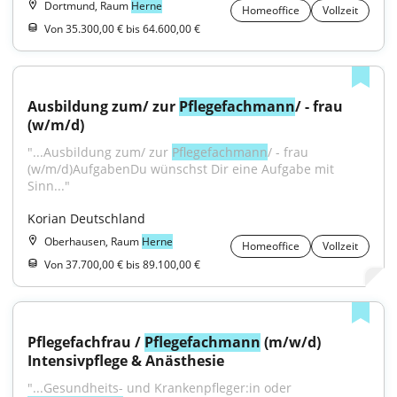
Dortmund, Raum
Herne
Homeoffice
Vollzeit
Von 35.300,00 € bis 64.600,00 €
Ausbildung zum/ zur 
Pflegefachmann
/ - frau 
(w/m/d)
"...Ausbildung zum/ zur 
Pflegefachmann
/ - frau 
(w/m/d)AufgabenDu wünschst Dir eine Aufgabe mit 
Sinn..."
Korian Deutschland
Oberhausen, Raum
Herne
Homeoffice
Vollzeit
Von 37.700,00 € bis 89.100,00 €
Pflegefachfrau / 
Pflegefachmann
 (m/w/d) 
Intensivpflege & Anästhesie
"...Gesundheits- und Krankenpfleger:in oder 