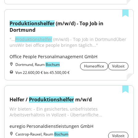
Produktionshelfer
 (m/w/d) - Top Job in 
Dortmund
"...
Produktionshelfer
 (m/w/d) - Top Job in DortmundÜber 
unsWir bei office people bringen täglich..."
Office People Personalmanagement GmbH
Dortmund, Raum
Bochum
Homeoffice
Vollzeit
Von 22.600,00 € bis 45.500,00 €
Helfer / 
Produktionshelfer
 m/w/d
Wir bieten: - Ein gesichertes, unbefristetes 
Arbeitsverhältnis in Vollzeit - Übertarifliche...
euregio Personaldienstleistungen GmbH
Castrop-Rauxel, Raum
Bochum
Vollzeit