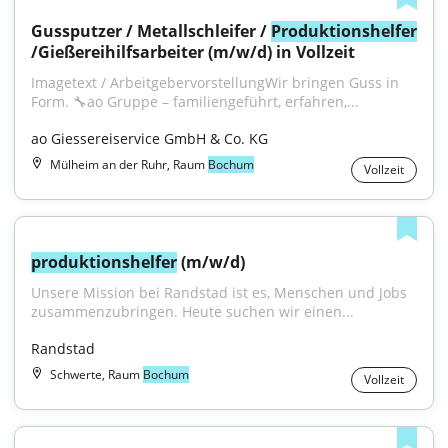
Gussputzer / Metallschleifer / 
Produktionshelfer
/Gießereihilfsarbeiter (m/w/d) in Vollzeit
Imagetext / ArbeitgebervorstellungWir bringen Guss in 
Form. 🔧ao Gruppe – familiengeführt, erfahren,...
ao Giessereiservice GmbH & Co. KG
Mülheim an der Ruhr, Raum
Bochum
Vollzeit
produktionshelfer
 (m/w/d)
Unsere Mission bei Randstad ist es, Menschen und Jobs 
zusammenzubringen. Heute suchen wir einen...
Randstad
Schwerte, Raum
Bochum
Vollzeit