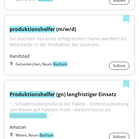
Vollzeit
produktionshelfer
 (m/w/d)
Sie möchten Teil eines erfolgreichen Teams werden? Als 
Mitarbeiter in der Produktion bei unserem...
Randstad
Gelsenkirchen, Raum
Bochum
Vollzeit
Produktionshelfer
 (gn) langfristiger Einsatz
"...Schadensüberprüfung der Pakete - Kommissionierung 
von Waren auf Paletten Profil - Vorkenntnisse als 
Produktionshelfer
..."
Amazon
Witten, Raum
Bochum
Vollzeit