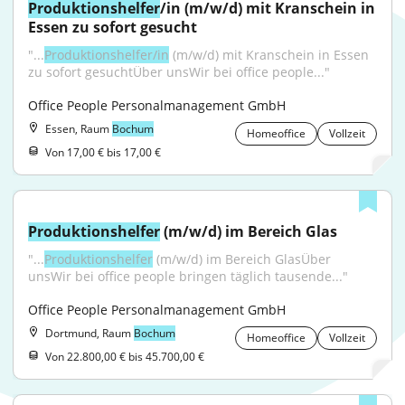
Produktionshelfer
/in (m/w/d) mit Kranschein in 
Essen zu sofort gesucht
"...
Produktionshelfer/in
 (m/w/d) mit Kranschein in Essen 
zu sofort gesuchtÜber unsWir bei office people..."
Office People Personalmanagement GmbH
Essen, Raum
Bochum
Homeoffice
Vollzeit
Von 17,00 € bis 17,00 €
Produktionshelfer
 (m/w/d) im Bereich Glas
"...
Produktionshelfer
 (m/w/d) im Bereich GlasÜber 
unsWir bei office people bringen täglich tausende..."
Office People Personalmanagement GmbH
Dortmund, Raum
Bochum
Homeoffice
Vollzeit
Von 22.800,00 € bis 45.700,00 €