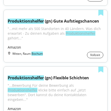
Produktionshelfer
 (gn) Gute Aufstiegschancen
"...mit mehr als 500 Standorten in 40 Ländern. Was dich 
erwartet - Zu deinen Aufgaben als 
Produktionshelfer
gehört..."
Amazon
Witten, Raum
Bochum
Vollzeit
Produktionshelfer
 (gn) Flexible Schichten
"...Bewerbung Für deine Bewerbung als 
Produktionshelfer
 klicke bitte einfach auf „Jetzt 
bewerben". Dort kannst du deine Kontaktdaten 
eingeben..."
Amazon