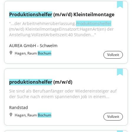
Produktionshelfer
 (m/w/d) Kleinteilmontage
"...der Arbeitnehmerüberlassung.
Produktionshelfer
(m⁠/⁠w⁠/⁠d) KleinteilmontageEinsatzort:HagenArt(en) der 
Anstellung:VollzeitArbeitszeit:40 Stunden..."
AUREA GmbH - Schwelm
Hagen, Raum
Bochum
Vollzeit
produktionshelfer
 (m/w/d)
Sie sind als Berufsanfänger oder Wiedereinsteiger auf 
der Suche nach einem spannenden Job in einem...
Randstad
Hagen, Raum
Bochum
Vollzeit