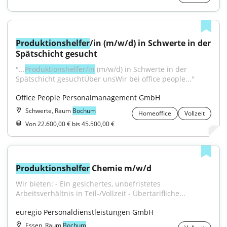
Produktionshelfer
/in (m/w/d) in Schwerte in der 
Spätschicht gesucht
"...
Produktionshelfer/in
 (m/w/d) in Schwerte in der 
Spätschicht gesuchtÜber unsWir bei office people..."
Office People Personalmanagement GmbH
Schwerte, Raum
Bochum
Homeoffice
Vollzeit
Von 22.600,00 € bis 45.500,00 €
Produktionshelfer
 Chemie m/w/d
Wir bieten: - Ein gesichertes, unbefristetes 
Arbeitsverhältnis in Teil-/Vollzeit - Übertarifliche...
euregio Personaldienstleistungen GmbH
Essen, Raum
Bochum