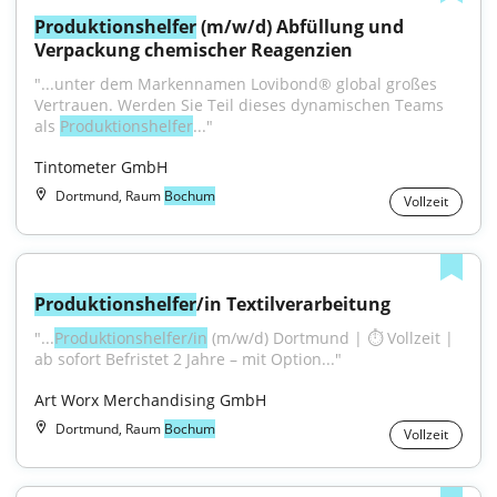
Produktionshelfer
 (m/w/d) Abfüllung und 
Verpackung chemischer Reagenzien
"...unter dem Markennamen Lovibond® global großes 
Vertrauen. Werden Sie Teil dieses dynamischen Teams 
als 
Produktionshelfer
..."
Tintometer GmbH
Dortmund, Raum
Bochum
Vollzeit
Produktionshelfer
/in Textilverarbeitung
"...
Produktionshelfer/in
 (m/w/d) Dortmund | ⏱ Vollzeit | 
ab sofort Befristet 2 Jahre – mit Option..."
Art Worx Merchandising GmbH
Dortmund, Raum
Bochum
Vollzeit