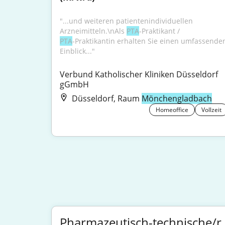
"...und weiteren patientenindividuellen 
Arzneimitteln.\nAls 
PTA
‑Praktikant / 
PTA
‑Praktikantin erhalten Sie einen umfassenden
Einblick..."
Verbund Katholischer Kliniken Düsseldorf 
gGmbH
Düsseldorf, Raum
Mönchengladbach
Homeoffice
Vollzeit
Pharmazeutisch-technische/r A