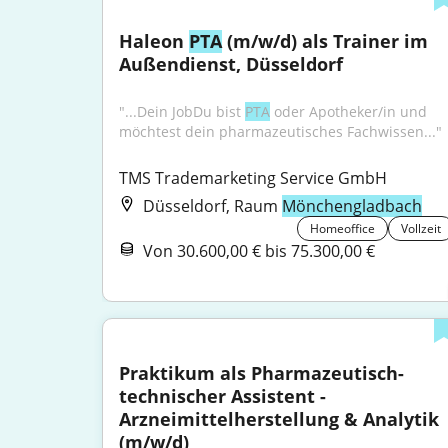
Haleon 
PTA
 (m/w/d) als Trainer im 
Außendienst, Düsseldorf
"...Dein JobDu bist 
PTA
 oder Apotheker/in und 
möchtest dein pharmazeutisches Fachwissen..."
TMS Trademarketing Service GmbH
Düsseldorf, Raum
Mönchengladbach
Homeoffice
Vollzeit
Von 30.600,00 € bis 75.300,00 €
Praktikum als Pharmazeutisch-
technischer Assistent - 
Arzneimittelherstellung & Analytik 
(m/w/d)