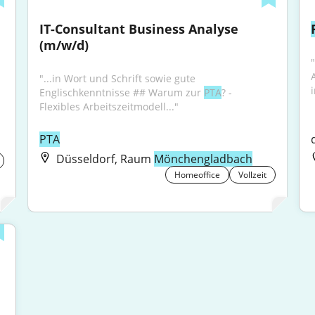
IT-Consultant Business Analyse 
(m/w/d)
"...in Wort und Schrift sowie gute 
Englischkenntnisse ## Warum zur 
PTA
? - 
Flexibles Arbeitszeitmodell..."
PTA
Düsseldorf, Raum
Mönchengladbach
Homeoffice
Vollzeit