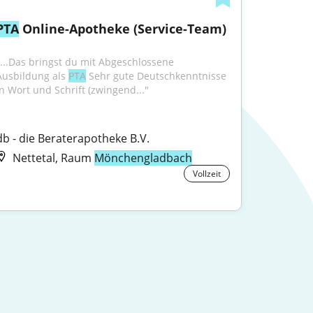
PTA
 Online-Apotheke (Service-Team)
"...Das bringst du mit Abgeschlossene 
Ausbildung als 
PTA
 Sehr gute Deutschkenntnisse 
in Wort und Schrift (zwingend..."
db - die Beraterapotheke B.V.
Nettetal, Raum
Mönchengladbach
Vollzeit