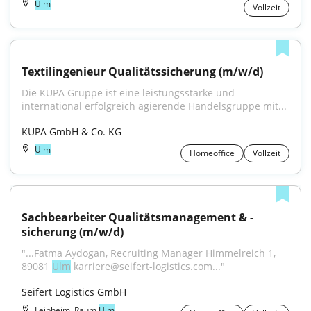
Ulm
Vollzeit
Textilingenieur Qualitätssicherung (m/w/d)
Die KUPA Gruppe ist eine leistungsstarke und 
international erfolgreich agierende Handelsgruppe mit...
KUPA GmbH & Co. KG
Ulm
Homeoffice
Vollzeit
Sachbearbeiter Qualitätsmanagement & -
sicherung (m/w/d)
"...Fatma Aydogan, Recruiting Manager Himmelreich 1, 
89081 
Ulm
 karriere@seifert-logistics.com..."
Seifert Logistics GmbH
Leipheim, Raum
Ulm