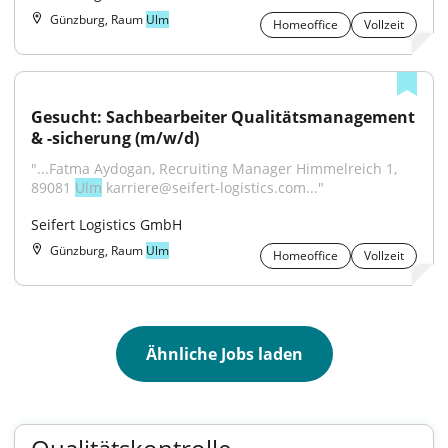
Günzburg, Raum
Ulm
Homeoffice
Vollzeit
Gesucht: Sachbearbeiter Qualitätsmanagement 
& -sicherung (m/w/d)
"...Fatma Aydogan, Recruiting Manager Himmelreich 1, 
89081 
Ulm
 karriere@seifert-logistics.com..."
Seifert Logistics GmbH
Günzburg, Raum
Ulm
Homeoffice
Vollzeit
Ähnliche Jobs laden