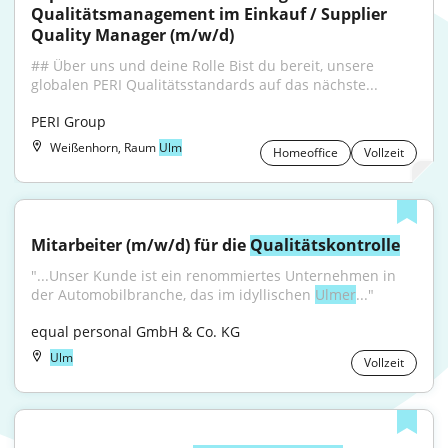
Qualitätsmanagement im Einkauf / Supplier 
Quality Manager (m/w/d)
## Über uns und deine Rolle Bist du bereit, unsere 
globalen PERI Qualitätsstandards auf das nächste...
PERI Group
Weißenhorn, Raum
Ulm
Homeoffice
Vollzeit
Mitarbeiter (m/w/d) für die 
Qualitätskontrolle
"...Unser Kunde ist ein renommiertes Unternehmen in 
der Automobilbranche, das im idyllischen 
Ulmer
..."
equal personal GmbH & Co. KG
Ulm
Vollzeit