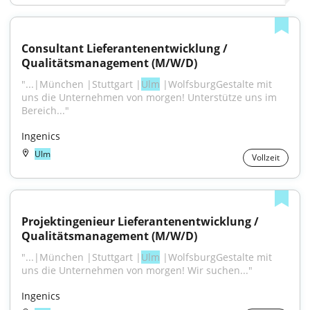
Consultant Lieferantenentwicklung / 
Qualitätsmanagement (M/W/D)
"...|München |Stuttgart |
Ulm
 |WolfsburgGestalte mit 
uns die Unternehmen von morgen! Unterstütze uns im 
Bereich..."
Ingenics
Ulm
Vollzeit
Projektingenieur Lieferantenentwicklung / 
Qualitätsmanagement (M/W/D)
"...|München |Stuttgart |
Ulm
 |WolfsburgGestalte mit 
uns die Unternehmen von morgen! Wir suchen..."
Ingenics