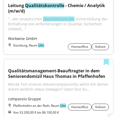
Leitung 
Qualitätskontrolle
 - Chemie / Analytik 
(m/w/d)
"...der analytischen 
Qualitätskontrolle
 Sicherstellung der 
Einhaltung von Anforderungen in Qualität, Sicherheit, 
Umwelt..."
Workwise GmbH
Günzburg, Raum
Ulm
Homeoffice
Vollzeit
Qualitätsmanagement-Beauftragter in dem 
Seniorendomizil Haus Thomas in Pfaffenhofen
Werde Teil unseres #teamcompassio!Du willst mit deiner 
Arbeit wirklich etwas bewegen? Dann bist du...
compassio Gruppe
Pfaffenhofen an der Roth, Raum
Ulm
Homeoffice
Vollzeit
Von 33.200,00 € bis 86.100,00 €