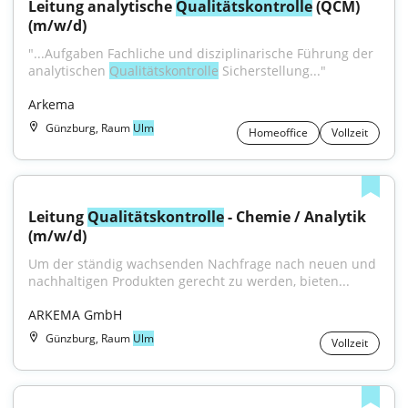
Leitung analytische 
Qualitätskontrolle
 (QCM) 
(m/w/d)
"...Aufgaben Fachliche und disziplinarische Führung der 
analytischen 
Qualitätskontrolle
 Sicherstellung..."
Arkema
Günzburg, Raum
Ulm
Homeoffice
Vollzeit
Leitung 
Qualitätskontrolle
 - Chemie / Analytik 
(m/w/d)
Um der ständig wachsenden Nachfrage nach neuen und 
nachhaltigen Produkten gerecht zu werden, bieten...
ARKEMA GmbH
Günzburg, Raum
Ulm
Vollzeit