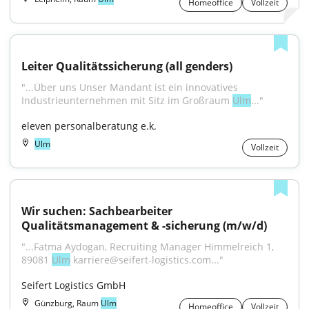
Homeoffice
Vollzeit
Leiter Qualitätssicherung (all genders)
"...Über uns Unser Mandant ist ein innovatives 
Industrieunternehmen mit Sitz im Großraum 
Ulm
..."
eleven personalberatung e.k.
Ulm
Vollzeit
Wir suchen: Sachbearbeiter 
Qualitätsmanagement & -sicherung (m/w/d)
"...Fatma Aydogan, Recruiting Manager Himmelreich 1, 
89081 
Ulm
 karriere@seifert-logistics.com..."
Seifert Logistics GmbH
Günzburg, Raum
Ulm
Homeoffice
Vollzeit