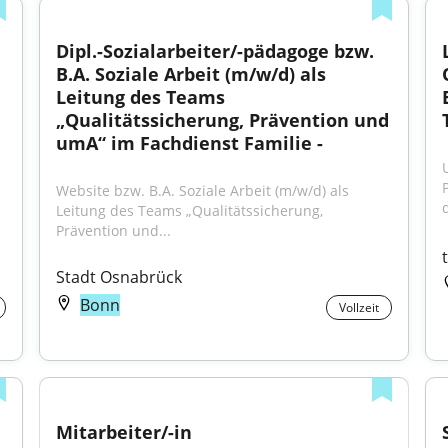
Dipl.-Sozialarbeiter/-pädagoge bzw. 
B.A. Soziale Arbeit (m/w/d) als 
Leitung des Teams 
„Qualitätssicherung, Prävention und 
umA“ im Fachdienst Familie -
Website bzw. B.A. Soziale Arbeit (m/w/d) als 
d
Leitung des Teams „Qualitätssicherung, 
Prävention und...
Stadt Osnabrück
Bonn
Vollzeit
Mitarbeiter/-in 