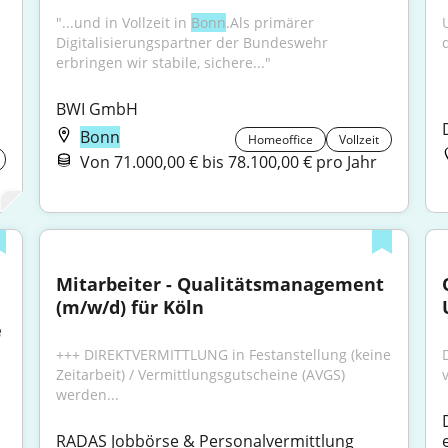
"...und in Vollzeit in 
Bonn
.Als primärer 
Digitalisierungspartner der Bundeswehr 
erbringen wir stabile, sichere..."
BWI GmbH
Bonn
Homeoffice
Vollzeit
Von 71.000,00 € bis 78.100,00 € pro Jahr
Mitarbeiter - Qualitätsmanagement 
(m/w/d) für Köln
e
+++ DIREKTVERMITTLUNG in Festanstellung (keine 
Zeitarbeit) / Vermittlungsgutscheine (AVGS) 
werden...
RADAS Jobbörse & Personalvermittlung 