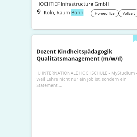
HOCHTIEF Infrastructure GmbH
Köln, Raum
Bonn
Homeoffice
Vollzeit
Dozent Kindheitspädagogik 
Qualitätsmanagement (m/w/d)
IU INTERNATIONALE HOCHSCHULE - MyStudium -
Weil Lehre nicht nur ein Job ist, sondern ein 
Statement....