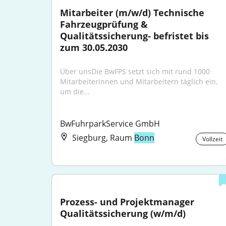
Mitarbeiter (m/w/d) Technische 
Fahrzeugprüfung & 
Qualitätssicherung- befristet bis 
zum 30.05.2030
Über unsDie BwFPS setzt sich mit rund 1000 
Mitarbeiterinnen und Mitarbeitern täglich ein, 
um die...
BwFuhrparkService GmbH
Siegburg, Raum
Bonn
Vollzeit
Prozess- und Projektmanager 
Qualitätssicherung (w/m/d)