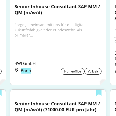
Senior Inhouse Consultant SAP MM / 
QM (m/w/d)
Sorge gemeinsam mit uns für die digitale 
Zukunftsfähigkeit der Bundeswehr. Als 
primärer...
BWI GmbH
Bonn
Homeoffice
Vollzeit
Senior Inhouse Consultant SAP MM / 
QM (m/w/d) (71000.00 EUR pro Jahr)