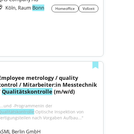
Köln, Raum
Bonn
Homeoffice
Vollzeit
Employee metrology / quality 
control / Mitarbeiter:in Messtechnik 
 
Qualitätskontrolle
 (m/w/d)
"...und -ProgrammenIn der 
Qualitätskontrolle
:Optische Inspektion von 
Fertigungsteilen nach Vorgaben Aufbau..."
ASML Berlin GmbH