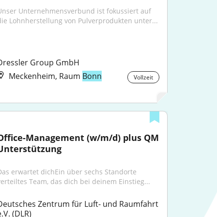
Unser Unternehmensverbund ist fokussiert auf 
die Lohnherstellung von Pulverprodukten unter...
Dressler Group GmbH
Meckenheim, Raum
Bonn
Vollzeit
Office-Management (w/m/d) plus QM 
Unterstützung
Das erwartet dichEin über sechs Standorte 
verteiltes Team, das dich bei deinem Einstieg...
Deutsches Zentrum für Luft- und Raumfahrt 
e.V. (DLR)