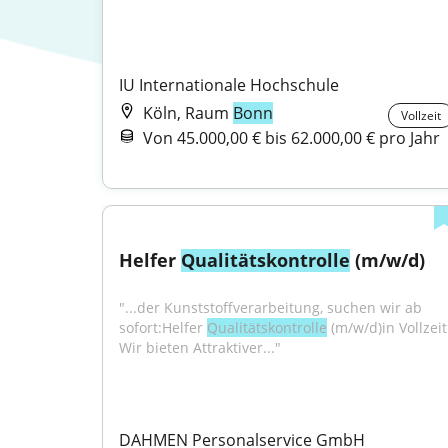
IU Internationale Hochschule
Köln, Raum
Bonn
Vollzeit
Von 45.000,00 € bis 62.000,00 € pro Jahr
Helfer 
Qualitätskontrolle
 (m/w/d)
"...der Kunststoffverarbeitung, suchen wir ab 
sofort:Helfer 
Qualitätskontrolle
 (m/w/d)in Vollzeit.
Wir bieten Attraktiver..."
DAHMEN Personalservice GmbH