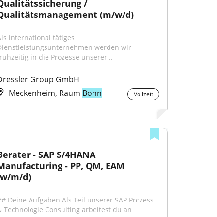
Qualitätssicherung / 
Qualitätsmanagement (m/w/d)
ls international tätiges 
Dienstleistungsunternehmen werden wir 
frühzeitig in die Prozesse unserer...
Dressler Group GmbH
Meckenheim, Raum
Bonn
Vollzeit
Berater - SAP S/4HANA 
Manufacturing - PP, QM, EAM 
(w/m/d)
## Deine Aufgaben Als Teil unserer SAP Prozess 
& Technologie Consulting arbeitest du an 