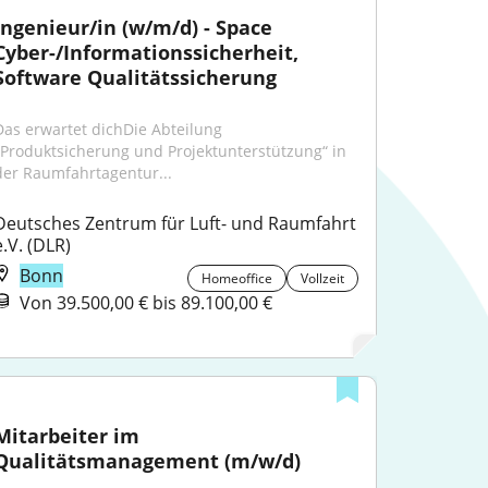
Ingenieur/in (w/m/d) - Space 
Cyber-/Informationssicherheit, 
Software Qualitätssicherung
Das erwartet dichDie Abteilung 
„Produktsicherung und Projektunterstützung“ in 
der Raumfahrtagentur...
Deutsches Zentrum für Luft- und Raumfahrt 
e.V. (DLR)
Bonn
Homeoffice
Vollzeit
Von 39.500,00 € bis 89.100,00 €
Mitarbeiter im 
Qualitätsmanagement (m/w/d)