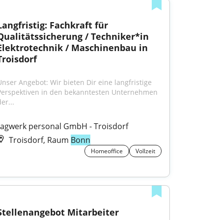
Langfristig: Fachkraft für 
Qualitätssicherung / Techniker*in 
Elektrotechnik / Maschinenbau in 
Troisdorf
Unser Angebot: Wir bieten Dir eine langfristige 
Perspektiven in den bekanntesten Unternehmen 
er...
tagwerk personal GmbH - Troisdorf
Troisdorf, Raum
Bonn
Homeoffice
Vollzeit
Stellenangebot Mitarbeiter 