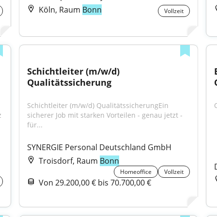
Köln, Raum
Bonn
Vollzeit
Schichtleiter (m/w/d) 
Qualitätssicherung
Schichtleiter (m/w/d) QualitätssicherungEin 
 
sicherer Job mit starken Vorteilen - genau jetzt - 
für...
SYNERGIE Personal Deutschland GmbH
Troisdorf, Raum
Bonn
Homeoffice
Vollzeit
Von 29.200,00 € bis 70.700,00 €