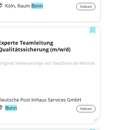
Köln, Raum
Bonn
Vollzeit
Experte Teamleitung 
Qualitätssicherung (m/w/d)
Original Stellenanzeige auf StepStone.de Website
Deutsche Post InHaus Services GmbH
Bonn
Vollzeit