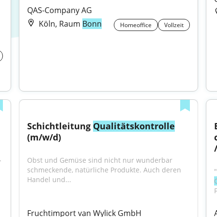
QAS-Company AG
Köln, Raum
Bonn
Homeoffice
Vollzeit
Schichtleitung 
Qualitätskontrolle
(m/w/d)
/
 
Obst und Gemüse sind nicht nur wunderbar 
schmeckende, natürliche Produkte. Auch deren 
Handel und...
Fruchtimport van Wylick GmbH