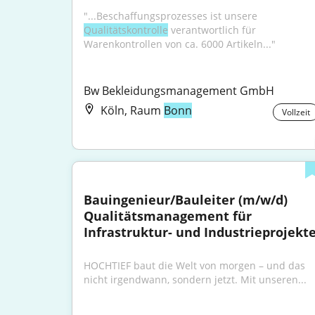
"...Beschaffungsprozesses ist unsere 
Qualitätskontrolle
 verantwortlich für 
Warenkontrollen von ca. 6000 Artikeln..."
Bw Bekleidungsmanagement GmbH
Köln, Raum
Bonn
Vollzeit
Bauingenieur/Bauleiter (m/w/d) 
Qualitätsmanagement für 
Infrastruktur- und Industrieprojekt
HOCHTIEF baut die Welt von morgen – und das 
nicht irgendwann, sondern jetzt. Mit unseren...