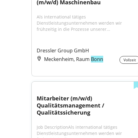
(m/w/d) Maschinenbau
Als international tätiges 
Dienstleistungsunternehmen werden wir 
frühzeitig in die Prozesse unserer...
Dressler Group GmbH
Meckenheim, Raum
Bonn
Vollzeit
Mitarbeiter (m/w/d) 
Qualitätsmanagement / 
Qualitätssicherung
Job DescriptionAls international tätiges 
Dienstleistungsunternehmen werden wir 