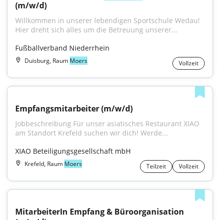
(m/w/d)
Willkommen in unserer lebendigen Sportschule Wedau! 
Hier dreht sich alles um die Betreuung unserer...
Fußballverband Niederrhein
Duisburg, Raum
Moers
Vollzeit
Empfangsmitarbeiter (m/w/d)
Jobbeschreibung Für unser asiatisches Restaurant XIAO 
am Standort Krefeld suchen wir dich! Werde...
XIAO Beteiligungsgesellschaft mbH
Krefeld, Raum
Moers
Teilzeit
Vollzeit
MitarbeiterIn Empfang & Büroorganisation 