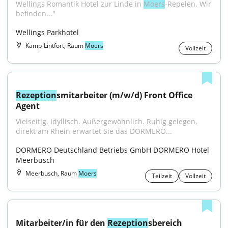
Wellings Romantik Hotel zur Linde in 
Moers
-Repelen. Wir 
befinden..."
Wellings Parkhotel
Kamp-Lintfort, Raum
Moers
Vollzeit
Rezeption
smitarbeiter (m/w/d) Front Office 
Agent
Vielseitig. Idyllisch. Außergewöhnlich. Ruhig gelegen, 
direkt am Rhein erwartet Sie das DORMERO...
DORMERO Deutschland Betriebs GmbH DORMERO Hotel 
Meerbusch
Meerbusch, Raum
Moers
Teilzeit
Vollzeit
Mitarbeiter/in für den 
Rezeption
sbereich 