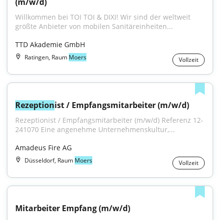
(m/w/d)
Willkommen bei TOI TOI & DIXI! Wir sind der weltweit 
größte Anbieter von mobilen Sanitäreinheiten...
TTD Akademie GmbH
Ratingen, Raum
Moers
Vollzeit
Rezeption
ist / Empfangsmitarbeiter (m/w/d)
Rezeptionist / Empfangsmitarbeiter (m/w/d) Referenz 12-
241070 Eine angenehme Unternehmenskultur,...
Amadeus Fire AG
Düsseldorf, Raum
Moers
Vollzeit
Mitarbeiter Empfang (m/w/d)