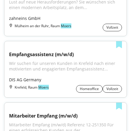
Lust auf neue Herausforderungen? Sie wünschen sich 
einen modernen Arbeitsplatz, an dem...
zahneins GmbH
Mülheim an der Ruhr, Raum
Moers
Vollzeit
Empfangsassistenz (m/w/d)
Wir suchen für unseren Kunden in Krefeld nach einer 
motivierten und engagierten Empfangsassistenz...
DIS AG Germany
Krefeld, Raum
Moers
Homeoffice
Vollzeit
Mitarbeiter Empfang (m/w/d)
Mitarbeiter Empfang (m/w/d) Referenz 12-251350 Für 
einen erfolgreichen Kunden aus der...