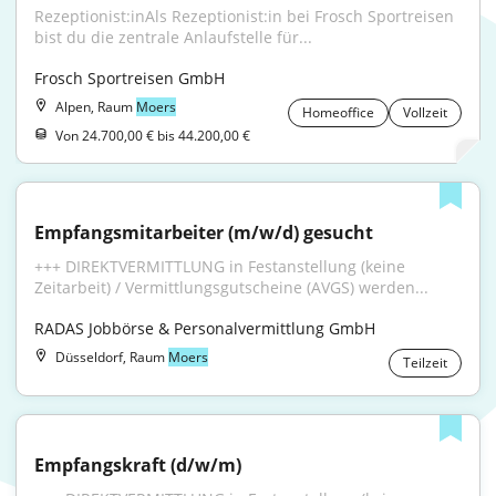
Rezeptionist:inAls Rezeptionist:in bei Frosch Sportreisen 
bist du die zentrale Anlaufstelle für...
Frosch Sportreisen GmbH
Alpen, Raum
Moers
Homeoffice
Vollzeit
Von 24.700,00 € bis 44.200,00 €
Empfangsmitarbeiter (m/w/d) gesucht
+++ DIREKTVERMITTLUNG in Festanstellung (keine 
Zeitarbeit) / Vermittlungsgutscheine (AVGS) werden...
RADAS Jobbörse & Personalvermittlung GmbH
Düsseldorf, Raum
Moers
Teilzeit
Empfangskraft (d/w/m)