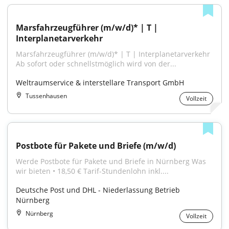
Marsfahrzeugführer (m/w/d)* | T | 
Interplanetarverkehr
Marsfahrzeugführer (m/w/d)* | T | Interplanetarverkehr 
Ab sofort oder schnellstmöglich wird von der...
Weltraumservice & interstellare Transport GmbH
Tussenhausen
Vollzeit
Postbote für Pakete und Briefe (m/w/d)
Werde Postbote für Pakete und Briefe in Nürnberg Was 
wir bieten • 18,50 € Tarif-Stundenlohn inkl....
Deutsche Post und DHL - Niederlassung Betrieb 
Nürnberg
Nürnberg
Vollzeit