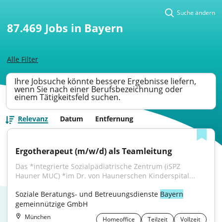
Suche ändern
87.469
Jobs in Bayern
Alle Filter
Ihre Jobsuche könnte bessere Ergebnisse liefern,
wenn Sie nach einer Berufsbezeichnung oder
einem Tätigkeitsfeld suchen.
Relevanz
Datum
Entfernung
Ergotherapeut (m/w/d) als Teamleitung
Das *integrierte Sozialpädiatrische Zentrum (iSPZ 
Hauner MUC) *im Dr. von Haunerschen Kinderspital...
Soziale Beratungs- und Betreuungsdienste 
Bayern
gemeinnützige GmbH
München
Homeoffice
Teilzeit
Vollzeit