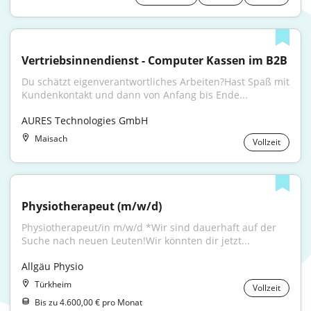
Vertriebsinnendienst - Computer Kassen im B2B
Du schätzt eigenverantwortliches Arbeiten?Hast Spaß mit 
Kundenkontakt und dann von Anfang bis Ende...
AURES Technologies GmbH
Maisach
Vollzeit
Physiotherapeut (m/w/d)
Physiotherapeut/in m/w/d *Wir sind dauerhaft auf der 
Suche nach neuen Leuten!Wir könnten dir jetzt...
Allgäu Physio
Türkheim
Vollzeit
Bis zu 4.600,00 € pro Monat