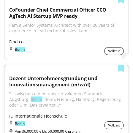
CoFounder Chief Commercial Officer CCO 
AgTech AI Startup MVP ready
I am a Senior Systems Architect with over 20 years of 
experience in lead technical roles. I am...
Find co
Berlin
Vollzeit
Dozent Unternehmensgründung und 
Innovationsmanagement (m/w/d)
"...zwischen einem unserer vakanten Standorte: 
Augsburg, 
Berlin
, Bonn, Freiburg, Hamburg, Regensburg 
oder Ulm. Das erwartet..."
IU Internationale Hochschule
Berlin
Vollzeit
Von 36.000,00 € bis 50.000,00 € pro Jahr