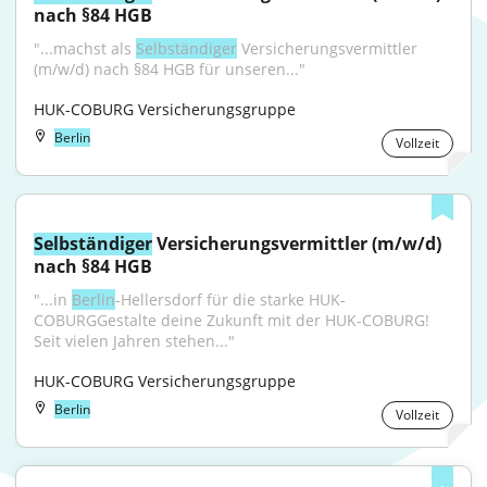
nach §84 HGB
"...machst als 
Selbständiger
 Versicherungsvermittler 
(m/w/d) nach §84 HGB für unseren..."
HUK-COBURG Versicherungsgruppe
Berlin
Vollzeit
Selbständiger
 Versicherungsvermittler (m/w/d) 
nach §84 HGB
"...in 
Berlin
-Hellersdorf für die starke HUK-
COBURGGestalte deine Zukunft mit der HUK-COBURG! 
Seit vielen Jahren stehen..."
HUK-COBURG Versicherungsgruppe
Berlin
Vollzeit