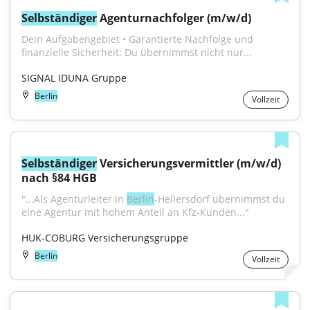
Selbständiger
 Agenturnachfolger (m/w/d)
Dein Aufgabengebiet • Garantierte Nachfolge und 
finanzielle Sicherheit: Du übernimmst nicht nur...
SIGNAL IDUNA Gruppe
Berlin
Vollzeit
Selbständiger
 Versicherungsvermittler (m/w/d) 
nach §84 HGB
"...Als Agenturleiter in 
Berlin
-Hellersdorf übernimmst du 
eine Agentur mit hohem Anteil an Kfz-Kunden..."
HUK-COBURG Versicherungsgruppe
Berlin
Vollzeit