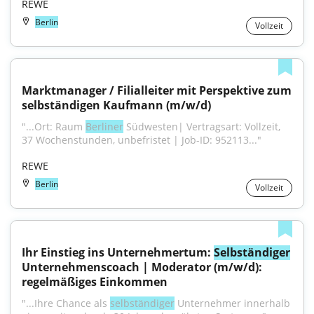
REWE
Berlin
Vollzeit
Marktmanager / Filialleiter mit Perspektive zum 
selbständigen Kaufmann (m/w/d)
"...Ort: Raum 
Berliner
 Südwesten| Vertragsart: Vollzeit, 
37 Wochenstunden, unbefristet | Job-ID: 952113..."
REWE
Berlin
Vollzeit
Ihr Einstieg ins Unternehmertum: 
Selbständiger
Unternehmenscoach | Moderator (m/w/d): 
regelmäßiges Einkommen
"...Ihre Chance als 
selbständiger
 Unternehmer innerhalb 