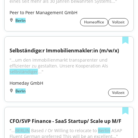
eines seit mehr als 30 Jahren bewährten Systems..."
Peer to Peer Management GmbH
Berlin
Homeoffice
Vollzeit
Selbständige:r Immobilienmakler:in (m/w/x)
"...um den Immobilienmarkt transparenter und 
effizienter zu gestalten. Unsere Kooperation Als 
selbständiger
..."
Homeday GmbH
Berlin
Vollzeit
CFO/SVP Finance - SaaS Startup/ Scale up M/F
"...
BERLIN
 Based / Or Willing to relocate to 
Berlin
 ASAP 
Fluent German preferred This will be an excellent..."