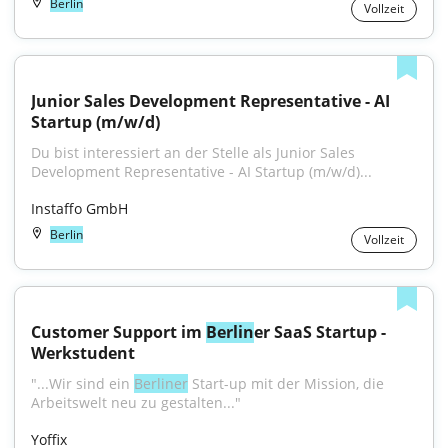
Berlin
Vollzeit
Junior Sales Development Representative - AI 
Startup (m/w/d)
Du bist interessiert an der Stelle als Junior Sales 
Development Representative - AI Startup (m/w/d)...
Instaffo GmbH
Berlin
Vollzeit
Customer Support im 
Berlin
er SaaS Startup - 
Werkstudent
"...Wir sind ein 
Berliner
 Start-up mit der Mission, die 
Arbeitswelt neu zu gestalten..."
Yoffix