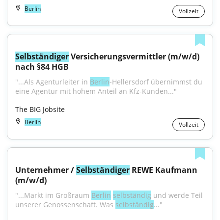
Berlin
Vollzeit
Selbständiger
 Versicherungsvermittler (m/w/d) 
nach §84 HGB
"...Als Agenturleiter in 
Berlin
-Hellersdorf übernimmst du 
eine Agentur mit hohem Anteil an Kfz-Kunden..."
The BIG Jobsite
Berlin
Vollzeit
Unternehmer / 
Selbständiger
 REWE Kaufmann 
(m/w/d)
"...Markt im Großraum 
Berlin
selbständig
 und werde Teil 
unserer Genossenschaft. Was 
selbständig
..."