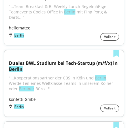
"...Team Breakfast & Bi-Weekly Lunch Regelmäßige 
Teamevents Cooles Office in 
Berlin
 mit Ping Pong & 
Darts..."
hellomateo
Berlin
Vollzeit
Duales BWL Studium bei Tech-Startup (m/f/x) in 
Berlin
"...Kooperationspartner der CBS in Köln und 
Berlin
. 
Werde Teil eines Weltklasse-Teams in unserem Kölner 
oder 
Berliner
 Büro..."
konfetti GmbH
Berlin
Vollzeit