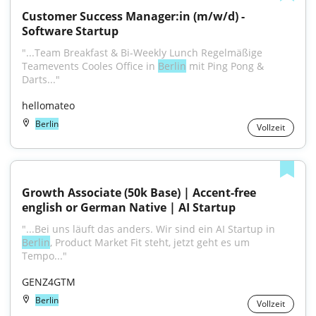
Customer Success Manager:in (m/w/d) - 
Software Startup
"...Team Breakfast & Bi-Weekly Lunch Regelmäßige 
Teamevents Cooles Office in 
Berlin
 mit Ping Pong & 
Darts..."
hellomateo
Berlin
Vollzeit
Growth Associate (50k Base) | Accent-free 
english or German Native | AI Startup
"...Bei uns läuft das anders. Wir sind ein AI Startup in 
Berlin
, Product Market Fit steht, jetzt geht es um 
Tempo..."
GENZ4GTM
Berlin
Vollzeit