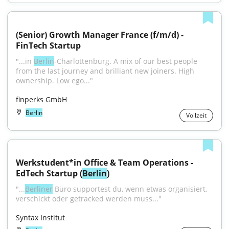
(Senior) Growth Manager France (f/m/d) - 
FinTech Startup
"...in 
Berlin
-Charlottenburg. A mix of our best people 
from the last journey and brilliant new joiners. High 
ownership. Low ego..."
finperks GmbH
Berlin
Vollzeit
Werkstudent*in Office & Team Operations - 
EdTech Startup (
Berlin
)
"...
Berliner
 Büro supportest du, wenn etwas organisiert, 
verschickt oder getracked werden muss..."
Syntax Institut