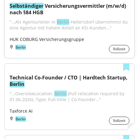
Selbständiger
 Versicherungsvermittler (m/w/d) 
nach §84 HGB
"...Als Agenturleiter in 
Berlin
-Hellersdorf übernimmst du 
eine Agentur mit hohem Anteil an Kfz-Kunden..."
HUK COBURG Versicherungsgruppe
Berlin
Vollzeit
Technical Co-Founder / CTO | Hardtech Startup, 
Berlin
"...OverviewLocation: 
Berlin
 (Full relocation required by 
01.06.2026). Type: Full-time | Co-Founder..."
Taxforce AI
Berlin
Vollzeit