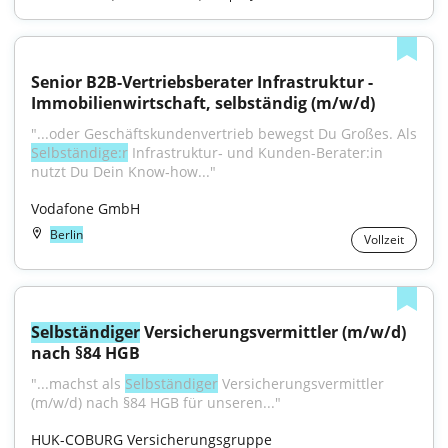
Senior B2B-Vertriebsberater Infrastruktur - 
Immobilienwirtschaft, selbständig (m/w/d)
Selbständige:r
 Infrastruktur‑ und Kunden-Berater:in 
nutzt Du Dein Know‑how..."
Vodafone GmbH
Berlin
Vollzeit
Selbständiger
 Versicherungsvermittler (m/w/d) 
nach §84 HGB
"...machst als 
Selbständiger
 Versicherungsvermittler 
(m/w/d) nach §84 HGB für unseren..."
HUK-COBURG Versicherungsgruppe