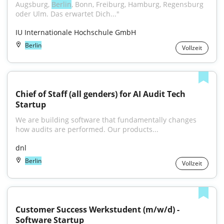
Augsburg, 
Berlin
, Bonn, Freiburg, Hamburg, Regensburg 
oder Ulm. Das erwartet Dich..."
IU Internationale Hochschule GmbH
Berlin
Vollzeit
Chief of Staff (all genders) for AI Audit Tech 
Startup
We are building software that fundamentally changes 
how audits are performed. Our products...
dnl
Berlin
Vollzeit
Customer Success Werkstudent (m/w/d) - 
Software Startup