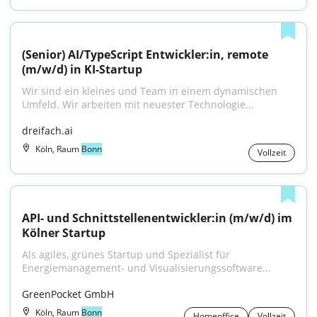
(Senior) AI/TypeScript Entwickler:in, remote 
(m/w/d) in KI-Startup
Wir sind ein kleines und Team in einem dynamischen 
Umfeld. Wir arbeiten mit neuester Technologie...
dreifach.ai
Köln, Raum
Bonn
Vollzeit
API- und Schnittstellenentwickler:in (m/w/d) im 
Kölner Startup
Als agiles, grünes Startup und Spezialist für 
Energiemanagement- und Visualisierungssoftware...
GreenPocket GmbH
Köln, Raum
Bonn
Homeoffice
Vollzeit