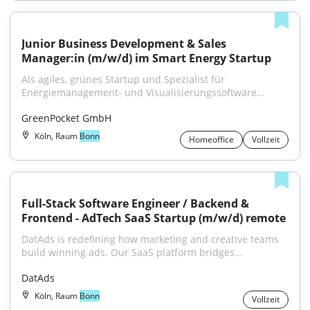
Junior Business Development & Sales 
Manager:in (m/w/d) im Smart Energy Startup
Als agiles, grünes Startup und Spezialist für 
Energiemanagement- und Visualisierungssoftware...
GreenPocket GmbH
Köln, Raum
Bonn
Homeoffice
Vollzeit
Full-Stack Software Engineer / Backend & 
Frontend - AdTech SaaS Startup (m/w/d) remote
DatAds is redefining how marketing and creative teams 
build winning ads. Our SaaS platform bridges...
DatAds
Köln, Raum
Bonn
Vollzeit