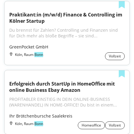
Praktikant:in (m/w/d) Finance & Controlling im 
Kölner Startup
Du brennst für Zahlen? Controlling und Finanzen sind 
für Dich mehr als bloße Begriffe – sie sind...
GreenPocket GmbH
Köln, Raum
Bonn
Vollzeit
Erfolgreich durch StartUp in HomeOffice mit 
online Business Ebay Amazon
PROFITABLER EINSTIEG IN DEIN ONLINE-BUSINESS 
(WARENHANDEL) IN HOME-OFFICE! Du bist in einem...
Ihr Brötchenbursche Saalekreis
Köln, Raum
Bonn
Homeoffice
Vollzeit