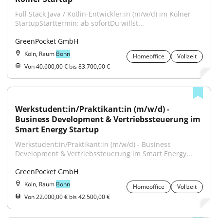
Full Stack Java / Kotlin-Entwickler:in (m/w/d) im Kölner 
StartupStarttermin: ab sofortDu willst...
GreenPocket GmbH
Köln, Raum
Bonn
Homeoffice
Vollzeit
Von 40.600,00 € bis 83.700,00 €
Werkstudent:in/Praktikant:in (m/w/d) - 
Business Development & Vertriebssteuerung im 
Smart Energy Startup
Werkstudent:in/Praktikant:in (m/w/d) - Business 
Development & Vertriebssteuerung im Smart Energy...
GreenPocket GmbH
Köln, Raum
Bonn
Homeoffice
Vollzeit
Von 22.000,00 € bis 42.500,00 €