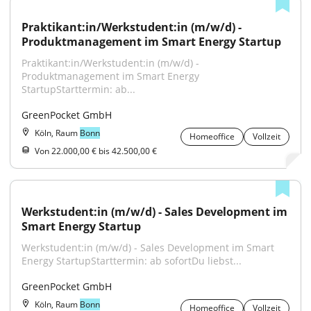
Praktikant:in/Werkstudent:in (m/w/d) - 
Produktmanagement im Smart Energy Startup
Praktikant:in/Werkstudent:in (m/w/d) - 
Produktmanagement im Smart Energy 
StartupStarttermin: ab...
GreenPocket GmbH
Köln, Raum
Bonn
Homeoffice
Vollzeit
Von 22.000,00 € bis 42.500,00 €
Werkstudent:in (m/w/d) - Sales Development im 
Smart Energy Startup
Werkstudent:in (m/w/d) - Sales Development im Smart 
Energy StartupStarttermin: ab sofortDu liebst...
GreenPocket GmbH
Köln, Raum
Bonn
Homeoffice
Vollzeit