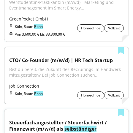
Werstudent:in/Praktikant:in (m/w/d) - Marketing und 
Eventmanagement im Smart Energy...
GreenPocket GmbH
Köln, Raum
Bonn
Homeoffice
Vollzeit
Von 3.600,00 € bis 33.300,00 €
CTO/ Co-Founder (m/w/d) | HR Tech Startup
Bist du bereit, die Zukunft des Recruitings im Handwerk 
mitzugestalten? Bei Job Connection suchen...
Job Connection
Köln, Raum
Bonn
Homeoffice
Vollzeit
Steuerfachangestellter / Steuerfachwirt / 
Finanzwirt (m/w/d) als 
selbständiger