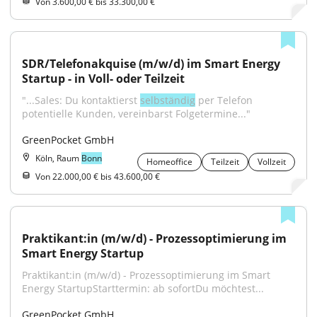
Von 3.600,00 € bis 33.300,00 €
SDR/Telefonakquise (m/w/d) im Smart Energy 
Startup - in Voll- oder Teilzeit
"...Sales: Du kontaktierst 
selbständig
 per Telefon 
potentielle Kunden, vereinbarst Folgetermine..."
GreenPocket GmbH
Köln, Raum
Bonn
Homeoffice
Teilzeit
Vollzeit
Von 22.000,00 € bis 43.600,00 €
Praktikant:in (m/w/d) - Prozessoptimierung im 
Smart Energy Startup
Praktikant:in (m/w/d) - Prozessoptimierung im Smart 
Energy StartupStarttermin: ab sofortDu möchtest...
GreenPocket GmbH