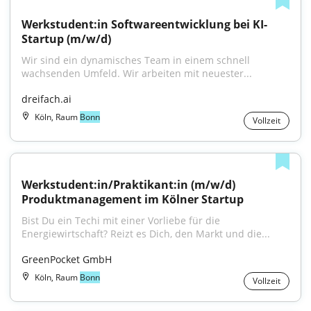
Werkstudent:in Softwareentwicklung bei KI-
Startup (m/w/d)
Wir sind ein dynamisches Team in einem schnell 
wachsenden Umfeld. Wir arbeiten mit neuester...
dreifach.ai
Köln, Raum
Bonn
Vollzeit
Werkstudent:in/Praktikant:in (m/w/d) 
Produktmanagement im Kölner Startup
Bist Du ein Techi mit einer Vorliebe für die 
Energiewirtschaft? Reizt es Dich, den Markt und die...
GreenPocket GmbH
Köln, Raum
Bonn
Vollzeit