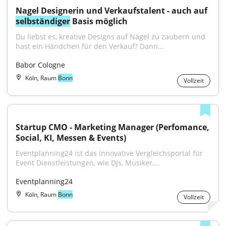
Nagel Designerin und Verkaufstalent - auch auf 
selbständiger
 Basis möglich
Du liebst es, kreative Designs auf Nägel zu zaubern und 
hast ein Händchen für den Verkauf? Dann...
Babor Cologne
Köln, Raum
Bonn
Vollzeit
Startup CMO - Marketing Manager (Perfomance, 
Social, KI, Messen & Events)
Eventplanning24 ist das innovative Vergleichsportal für 
Event Dienstleistungen, wie DJs, Musiker,...
Eventplanning24
Köln, Raum
Bonn
Vollzeit