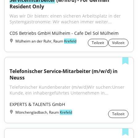
Servicemitarbeiter
 (w/m/d) - For German 
Resident Only
Was wir Dir bieten: einen sicheren Arbeitsplatz in der 
Systemgastronomie: Wir wachsen immer weiter...
CDS Betriebs GmbH Mülheim - Cafe Del Sol Mülheim
Mülheim an der Ruhr, Raum
Krefeld
Teilzeit
Vollzeit
Telefonischer Service-Mitarbeiter (m/w/d) in 
Neuss
Telefonischer Kundenberater (m/w/d)Wir suchen:Unser 
Kunde, ein inhabergeführtes Unternehmen in...
EXPERTS & TALENTS GmbH
Mönchengladbach, Raum
Krefeld
Teilzeit