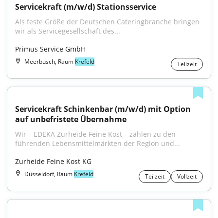
Servicekraft (m/w/d) Stationsservice
Als feste Größe der Deutschen Cateringbranche bringen 
wir als Servicegesellschaft des...
Primus Service GmbH
Meerbusch, Raum
Krefeld
Teilzeit
Servicekraft Schinkenbar (m/w/d) mit Option 
auf unbefristete Übernahme
Wir – EDEKA Zurheide Feine Kost – zählen zu den 
führenden Lebensmittelmärkten der Region und...
Zurheide Feine Kost KG
Düsseldorf, Raum
Krefeld
Teilzeit
Vollzeit