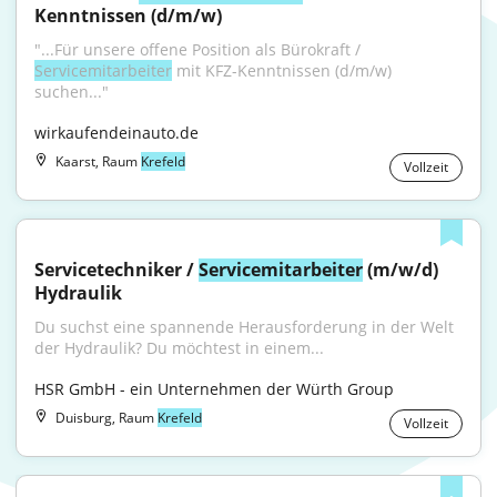
Kenntnissen (d/m/w)
"...Für unsere offene Position als Bürokraft / 
Servicemitarbeiter
 mit KFZ-Kenntnissen (d/m/w) 
suchen..."
wirkaufendeinauto.de
Kaarst, Raum
Krefeld
Vollzeit
Servicetechniker / 
Servicemitarbeiter
 (m/w/d) 
Hydraulik
Du suchst eine spannende Herausforderung in der Welt 
der Hydraulik? Du möchtest in einem...
HSR GmbH - ein Unternehmen der Würth Group
Duisburg, Raum
Krefeld
Vollzeit