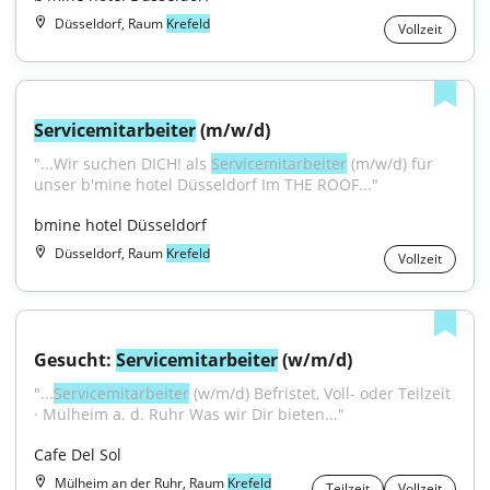
Düsseldorf, Raum
Krefeld
Vollzeit
Servicemitarbeiter
 (m/w/d)
"...Wir suchen DICH! als 
Servicemitarbeiter
 (m/w/d) für 
unser b'mine hotel Düsseldorf Im THE ROOF..."
bmine hotel Düsseldorf
Düsseldorf, Raum
Krefeld
Vollzeit
Gesucht: 
Servicemitarbeiter
 (w/m/d)
"...
Servicemitarbeiter
 (w/m/d) Befristet, Voll- oder Teilzeit 
· Mülheim a. d. Ruhr Was wir Dir bieten..."
Cafe Del Sol
Mülheim an der Ruhr, Raum
Krefeld
Teilzeit
Vollzeit