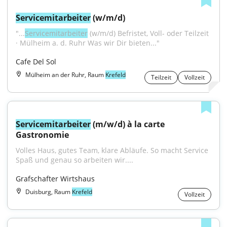
Servicemitarbeiter
 (w/m/d)
"...
Servicemitarbeiter
 (w/m/d) Befristet, Voll- oder Teilzeit 
· Mülheim a. d. Ruhr Was wir Dir bieten..."
Cafe Del Sol
Mülheim an der Ruhr, Raum
Krefeld
Teilzeit
Vollzeit
Servicemitarbeiter
 (m/w/d) à la carte 
Gastronomie
Volles Haus, gutes Team, klare Abläufe. So macht Service 
Spaß und genau so arbeiten wir....
Grafschafter Wirtshaus
Duisburg, Raum
Krefeld
Vollzeit