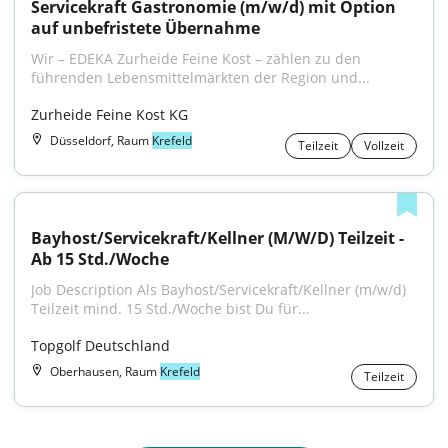
Servicekraft Gastronomie (m/w/d) mit Option 
auf unbefristete Übernahme
Wir – EDEKA Zurheide Feine Kost – zählen zu den 
führenden Lebensmittelmärkten der Region und...
Zurheide Feine Kost KG
Düsseldorf, Raum
Krefeld
Teilzeit
Vollzeit
Bayhost/Servicekraft/Kellner (M/W/D) Teilzeit - 
Ab 15 Std./Woche
Job Description Als Bayhost/Servicekraft/Kellner (m/w/d) 
Teilzeit mind. 15 Std./Woche bist Du für...
Topgolf Deutschland
Oberhausen, Raum
Krefeld
Teilzeit