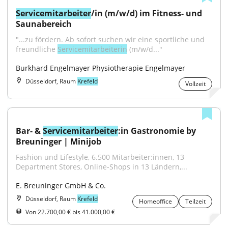
Servicemitarbeiter
/in (m/w/d) im Fitness- und 
Saunabereich
"...zu fördern. Ab sofort suchen wir eine sportliche und 
freundliche 
Servicemitarbeiterin
 (m/w/d..."
Burkhard Engelmayer Physiotherapie Engelmayer
Düsseldorf, Raum
Krefeld
Vollzeit
Bar- & 
Servicemitarbeiter
:in Gastronomie by 
Breuninger | Minijob
Fashion und Lifestyle, 6.500 Mitarbeiter:innen, 13 
Department Stores, Online-Shops in 13 Ländern,...
E. Breuninger GmbH & Co.
Düsseldorf, Raum
Krefeld
Homeoffice
Teilzeit
Von 22.700,00 € bis 41.000,00 €