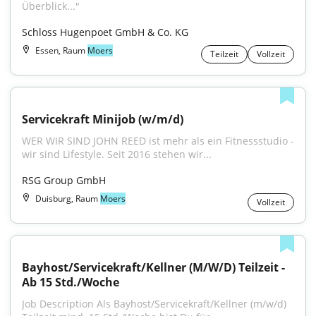
Überblick..."
Schloss Hugenpoet GmbH & Co. KG
Essen, Raum
Moers
Teilzeit
Vollzeit
Servicekraft Minijob (w/m/d)
WER WIR SIND JOHN REED ist mehr als ein Fitnessstudio - 
wir sind Lifestyle. Seit 2016 stehen wir...
RSG Group GmbH
Duisburg, Raum
Moers
Vollzeit
Bayhost/Servicekraft/Kellner (M/W/D) Teilzeit - 
Ab 15 Std./Woche
Job Description Als Bayhost/Servicekraft/Kellner (m/w/d) 