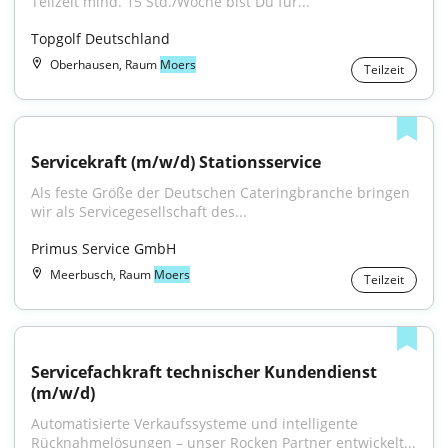
Teilzeit mind. 15 Std./Woche bist Du für...
Topgolf Deutschland
Oberhausen, Raum
Moers
Teilzeit
Servicekraft (m/w/d) Stationsservice
Als feste Größe der Deutschen Cateringbranche bringen 
wir als Servicegesellschaft des...
Primus Service GmbH
Meerbusch, Raum
Moers
Teilzeit
Servicefachkraft technischer Kundendienst 
(m/w/d)
Automatisierte Verkaufssysteme und intelligente 
Rücknahmelösungen – unser Rocken Partner entwickelt...