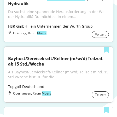
Hydraulik
Du suchst eine spannende Herausforderung in der Welt 
der Hydraulik? Du möchtest in einem...
HSR GmbH - ein Unternehmen der Würth Group
Duisburg, Raum
Moers
Vollzeit
Bayhost/Servicekraft/Kellner (m/w/d) Teilzeit - 
ab 15 Std./Woche
Als Bayhost/Servicekraft/Kellner (m/w/d) Teilzeit mind. 15 
Std./Woche bist Du für die...
Topgolf Deutschland
Oberhausen, Raum
Moers
Teilzeit