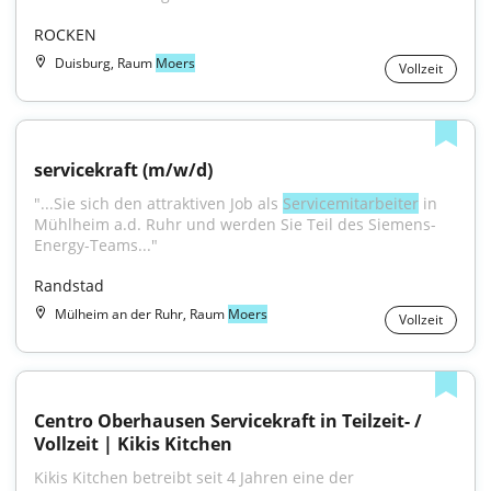
ROCKEN
Duisburg, Raum
Moers
Vollzeit
servicekraft (m/w/d)
"...Sie sich den attraktiven Job als 
Servicemitarbeiter
 in 
Mühlheim a.d. Ruhr und werden Sie Teil des Siemens-
Energy-Teams..."
Randstad
Mülheim an der Ruhr, Raum
Moers
Vollzeit
Centro Oberhausen Servicekraft in Teilzeit- / 
Vollzeit | Kikis Kitchen
Kikis Kitchen betreibt seit 4 Jahren eine der 