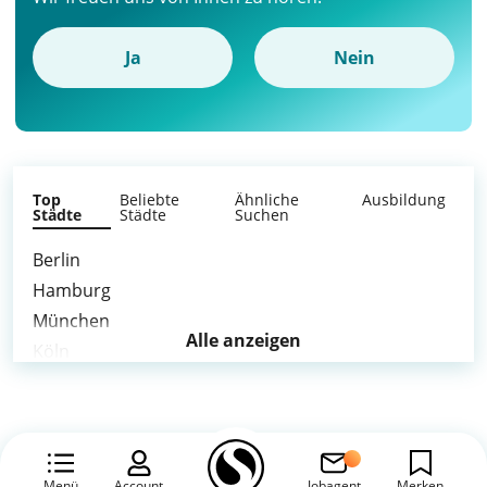
Ja
Nein
Top
Beliebte
Ähnliche
Ausbildung
Städte
Städte
Suchen
Berlin
Hamburg
München
Alle anzeigen
Köln
Frankfurt am Main
Stuttgart
Düsseldorf
Leipzig
Menü
Account
Jobagent
Merken