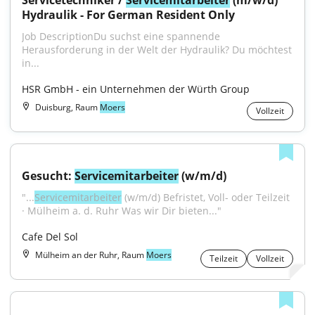
Servicetechniker / 
Servicemitarbeiter
 (m/w/d) 
Hydraulik - For German Resident Only
Job DescriptionDu suchst eine spannende 
Herausforderung in der Welt der Hydraulik? Du möchtest 
in...
HSR GmbH - ein Unternehmen der Würth Group
Duisburg, Raum
Moers
Vollzeit
Gesucht: 
Servicemitarbeiter
 (w/m/d)
"...
Servicemitarbeiter
 (w/m/d) Befristet, Voll- oder Teilzeit 
· Mülheim a. d. Ruhr Was wir Dir bieten..."
Cafe Del Sol
Mülheim an der Ruhr, Raum
Moers
Teilzeit
Vollzeit