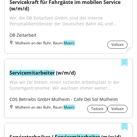
Servicekraft für Fahrgäste im mobilen Service 
(w/m/d)
Wir, die DB Zeitarbeit GmbH, sind der interne 
Personaldienstleister der Deutschen Bahn AG und...
DB Zeitarbeit
Mülheim an der Ruhr, Raum
Moers
Vollzeit
Servicemitarbeiter
 (w/m/d)
Was wir Dir bieten: einen sicheren Arbeitsplatz in der 
Systemgastronomie: Wir wachsen immer weiter...
CDS Betriebs GmbH Mülheim - Cafe Del Sol Mülheim
Mülheim an der Ruhr, Raum
Moers
Teilzeit
Vollzeit