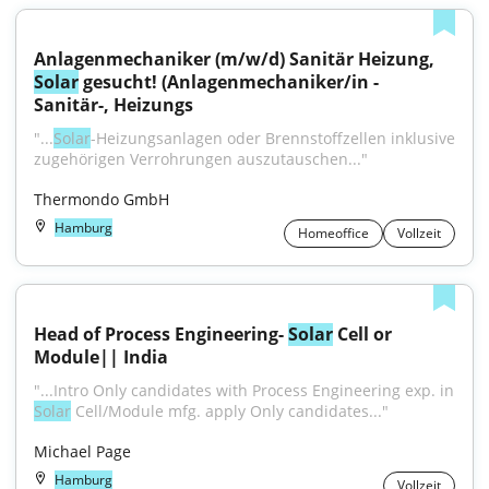
Anlagenmechaniker (m/w/d) Sanitär Heizung, 
Solar
 gesucht! (Anlagenmechaniker/in - 
Sanitär-, Heizungs
"...
Solar
-Heizungsanlagen oder Brennstoffzellen inklusive 
zugehörigen Verrohrungen auszutauschen..."
Thermondo GmbH
Hamburg
Homeoffice
Vollzeit
Head of Process Engineering- 
Solar
 Cell or 
Module|| India
"...Intro Only candidates with Process Engineering exp. in 
Solar
 Cell/Module mfg. apply Only candidates..."
Michael Page
Hamburg
Vollzeit