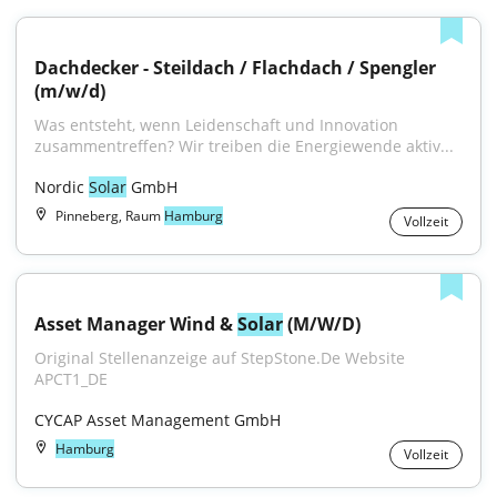
Dachdecker - Steildach / Flachdach / Spengler 
(m/w/d)
Was entsteht, wenn Leidenschaft und Innovation 
zusammentreffen? Wir treiben die Energiewende aktiv...
Nordic 
Solar
 GmbH
Pinneberg, Raum
Hamburg
Vollzeit
Asset Manager Wind & 
Solar
 (M/W/D)
Original Stellenanzeige auf StepStone.De Website 
APCT1_DE
CYCAP Asset Management GmbH
Hamburg
Vollzeit