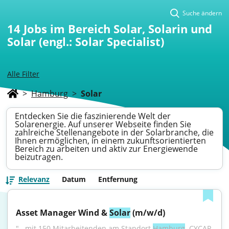
Suche ändern
14
Jobs im Bereich Solar, Solarin und
Solar (engl.: Solar Specialist)
Alle Filter
>
Hamburg
>
Solar
Entdecken Sie die faszinierende Welt der
Solarenergie. Auf unserer Webseite finden Sie
zahlreiche Stellenangebote in der Solarbranche, die
Ihnen ermöglichen, in einem zukunftsorientierten
Bereich zu arbeiten und aktiv zur Energiewende
beizutragen.
Relevanz
Datum
Entfernung
Asset Manager Wind & 
Solar
 (m/w/d)
"...mit 150 Mitarbeitenden am Standort 
Hamburg
. CYCAP 