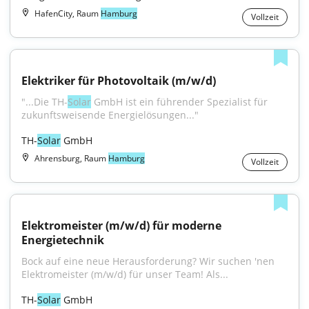
HafenCity, Raum
Hamburg
Vollzeit
Elektriker für Photovoltaik (m/w/d)
"...Die TH-
Solar
 GmbH ist ein führender Spezialist für 
zukunftsweisende Energielösungen..."
TH-
Solar
 GmbH
Ahrensburg, Raum
Hamburg
Vollzeit
Elektromeister (m/w/d) für moderne 
Energietechnik
Bock auf eine neue Herausforderung? Wir suchen 'nen 
Elektromeister (m/w/d) für unser Team! Als...
TH-
Solar
 GmbH