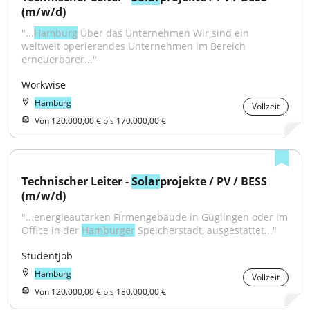
(m/w/d)
"...
Hamburg
 Über das Unternehmen Wir sind ein 
weltweit operierendes Unternehmen im Bereich 
erneuerbarer..."
Workwise
Hamburg
Vollzeit
Von 120.000,00 € bis 170.000,00 €
Technischer Leiter - 
Solar
projekte / PV / BESS 
(m/w/d)
"...energieautarken Firmengebäude in Güglingen oder im 
Office in der 
Hamburger
 Speicherstadt, ausgestattet..."
StudentJob
Hamburg
Vollzeit
Von 120.000,00 € bis 180.000,00 €