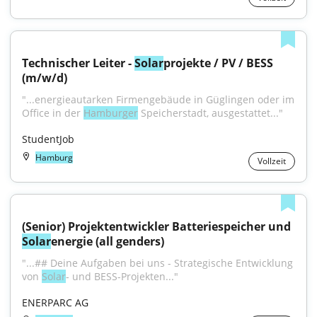
Technischer Leiter - 
Solar
projekte / PV / BESS 
(m/w/d)
"...energieautarken Firmengebäude in Güglingen oder im 
Office in der 
Hamburger
 Speicherstadt, ausgestattet..."
StudentJob
Hamburg
Vollzeit
(Senior) Projektentwickler Batteriespeicher und 
Solar
energie (all genders)
"...## Deine Aufgaben bei uns - Strategische Entwicklung 
von 
Solar
- und BESS-Projekten..."
ENERPARC AG