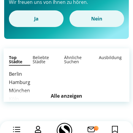
Wir freuen uns von Ihnen zu hören.
Ja
Nein
Top
Beliebte
Ähnliche
Ausbildung
Städte
Städte
Suchen
Berlin
Hamburg
München
Alle anzeigen
Köln
Frankfurt am Main
Stuttgart
Düsseldorf
Dortmund