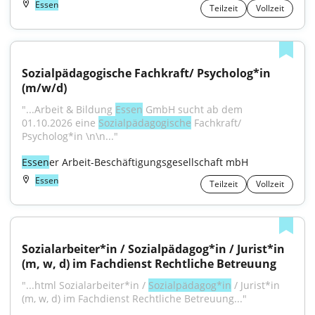
Essen
Teilzeit
Vollzeit
Sozialpädagogische Fachkraft/ Psycholog*in 
(m/w/d)
"...Arbeit & Bildung 
Essen
 GmbH sucht ab dem 
01.10.2026 eine 
Sozialpädagogische
 Fachkraft/ 
Psycholog*in \n\n..."
Essen
er Arbeit-Beschäftigungsgesellschaft mbH
Essen
Teilzeit
Vollzeit
Sozialarbeiter*in / Sozialpädagog*in / Jurist*in 
(m, w, d) im Fachdienst Rechtliche Betreuung
"...html Sozialarbeiter*in / 
Sozialpädagog*in
 / Jurist*in 
(m, w, d) im Fachdienst Rechtliche Betreuung..."