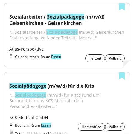
Sozialarbeiter / 
Sozialpädagoge
 (m/w/d) 
Gelsenkirchen - Gelsenkirchen
"...Sozialarbeiter / 
Sozialpädagoge
 (m/w/d) Gelsenkirchen 
Festanstellung, Voll- oder Teilzeit · Moers..."
Atlas-Perspektive
Gelsenkirchen, Raum
Essen
Teilzeit
Vollzeit
Sozialpädagoge
 (m/w/d) für die Kita
"...
Sozialpädagoge
 (m/w/d) für Kitas rund um 
BochumÜber uns:KCS Medical - dein 
Personaldienstleister..."
KCS Medical GmbH
Bochum, Raum
Essen
Homeoffice
Vollzeit
Von 35.900,00 € bis 69.600,00 €