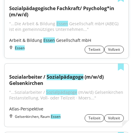
Sozialpädagogische Fachkraft/ Psycholog*in 
(m/w/d)
"...Die Arbeit & Bildung 
Essen
 Gesellschaft mbH (ABEG) 
ist ein gemeinnütziges Unternehmen..."
Arbeit & Bildung 
Essen
 Gesellschaft mbH
Essen
Teilzeit
Vollzeit
Sozialarbeiter / 
Sozialpädagoge
 (m/w/d) 
Gelsenkirchen
"...Sozialarbeiter / 
Sozialpädagoge
 (m/w/d) Gelsenkirchen 
Festanstellung, Voll- oder Teilzeit · Moers..."
Atlas-Perspektive
Gelsenkirchen, Raum
Essen
Teilzeit
Vollzeit