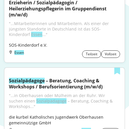
Erzieherin / Sozialpädagogin / 
Heilerziehungspflegerin im Gruppendienst 
(m/w/d)
"...Mitarbeiterinnen und Mitarbeitern. Als einer der 
jüngsten Standorte in Deutschland ist das SOS-
Kinderdorf 
Essen
..."
SOS-Kinderdorf e.V.
Essen
Teilzeit
Vollzeit
Sozialpädagoge
 – Beratung, Coaching & 
Workshops / Berufsorientierung (m/w/d)
"...in Oberhausen oder Mülheim an der Ruhr. Wir 
suchen einen 
Sozialpädagoge
 – Beratung, Coaching & 
Workshops..."
die kurbel Katholisches Jugendwerk Oberhausen 
gemeinnützige GmbH