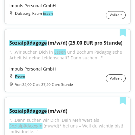
Impuls Personal GmbH
Duisburg, Raum
Essen
Vollzeit
Sozialpädagoge
 (m/w/d) (25.00 EUR pro Stunde)
"...Wir suchen Dich in 
Essen
 und Bochum Pädagogische 
Arbeit ist deine Leidenschaft? Dann suchen..."
Impuls Personal GmbH
Essen
Vollzeit
Von 25,00 € bis 27,50 € pro Stunde
Sozialpädagoge
 (m/w/d)
"...Dann suchen wir Dich! Dein Mehrwert als 
Sozialpädagogin
 (m/w/d)* bei uns – Weil du wichtig bist! 
Individuelle..."