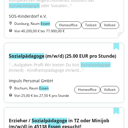
Kompetenzen:Abgeschlossenes Studium der 
Sozialpädagogik
 oder Sozialen..."
SOS-Kinderdorf e.V.
Duisburg, Raum
Essen
Homeoffice
Teilzeit
Vollzeit
Von 40.200,00 € bis 77.900,00 €
Sozialpädagoge
 (m/w/d) (25.00 EUR pro Stunde)
"...Aufgaben Profil Wir bieten Du bist 
Sozialpädagoge
(m/w/d) - Kindheitspädagoge (m/w/d..."
Impuls Personal GmbH
Bochum, Raum
Essen
Homeoffice
Vollzeit
Von 25,00 € bis 27,50 € pro Stunde
Erzieher / 
Sozialpädagoge
 in TZ oder Minijob 
(m/w/d) in 45138 
Essen
 gesucht!