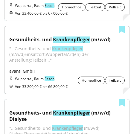
Wuppertal, Raum
Essen
Homeoffice
Teilzeit
Vollzeit
Von 33.400,00 € bis 67.000,00 €
Gesundheits- und 
Krankenpfleger
 (m/w/d)
"...Gesundheits- und 
Krankenpfleger
(m/w/d)Einsatzort:WuppertalArt(en) der 
Anstellung:Teilzeit..."
avanti GmbH
Wuppertal, Raum
Essen
Homeoffice
Teilzeit
Von 33.200,00 € bis 66.800,00 €
Gesundheits- und 
Krankenpfleger
 (m/w/d) 
Dialyse
"...Gesundheits- und 
Krankenpfleger
 (m/w/d) 
DialyseEinsatzort:WuppertalArt(en) der 