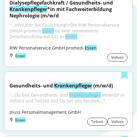
Dialysepflegefachkraft / Gesundheits- und 
Krankenpfleger
*in mit Fachweiterbildung 
Nephrologie (m/w/d
"...in\nÜber die Einrichtung\nDie RIW Personalservice 
GmbH promedi 
Essen
 ist eine renommierte 
Zeitarbeitsfirma mit Sitz in 
Essen
..."
RIW Personalservice GmbH promedi 
Essen
Essen
Vollzeit
Gesundheits- und 
Krankenpfleger
 (m/w/d)
"...Du bist Gesundheits- und 
Krankenpfleger
 (m/w/d)? In 
Vollzeit und Teilzeit bist Du bei uns herzlich..."
pluss Personalmanagement GmbH
Essen
Teilzeit
Vollzeit