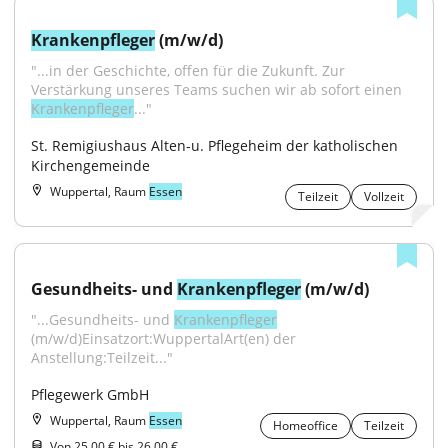
Krankenpfleger
 (m/w/d)
"...in der Geschichte, offen für die Zukunft. Zur 
Verstärkung unseres Teams suchen wir ab sofort einen 
Krankenpfleger
..."
St. Remigiushaus Alten-u. Pflegeheim der katholischen 
Kirchengemeinde
Wuppertal, Raum
Essen
Teilzeit
Vollzeit
Gesundheits- und 
Krankenpfleger
 (m/w/d)
"...Gesundheits- und 
Krankenpfleger
(m/w/d)Einsatzort:WuppertalArt(en) der 
Anstellung:Teilzeit..."
Pflegewerk GmbH
Wuppertal, Raum
Essen
Homeoffice
Teilzeit
Von 25,00 € bis 26,00 €