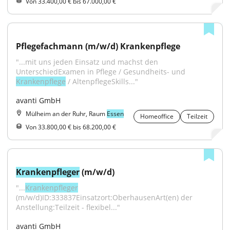
Von 33.400,00 € bis 67.000,00 €
Pflegefachmann (m/w/d) Krankenpflege
"...mit uns jeden Einsatz und machst den 
UnterschiedExamen in Pflege / Gesundheits- und 
Krankenpflege
 / AltenpflegeSkills..."
avanti GmbH
Mülheim an der Ruhr, Raum
Essen
Homeoffice
Teilzeit
Von 33.800,00 € bis 68.200,00 €
Krankenpfleger
 (m/w/d)
"...
Krankenpfleger
(m/w/d)ID:333837Einsatzort:OberhausenArt(en) der 
Anstellung:Teilzeit - flexibel..."
avanti GmbH