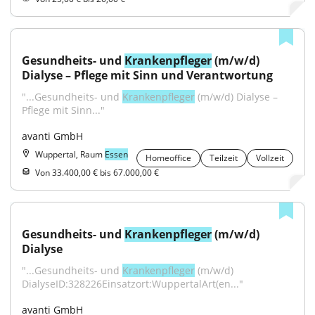
Gesundheits- und 
Krankenpfleger
 (m/w/d) 
Dialyse – Pflege mit Sinn und Verantwortung
"...Gesundheits- und 
Krankenpfleger
 (m/w/d) Dialyse – 
Pflege mit Sinn..."
avanti GmbH
Wuppertal, Raum
Essen
Homeoffice
Teilzeit
Vollzeit
Von 33.400,00 € bis 67.000,00 €
Gesundheits- und 
Krankenpfleger
 (m/w/d) 
Dialyse
"...Gesundheits- und 
Krankenpfleger
 (m/w/d) 
DialyseID:328226Einsatzort:WuppertalArt(en..."
avanti GmbH