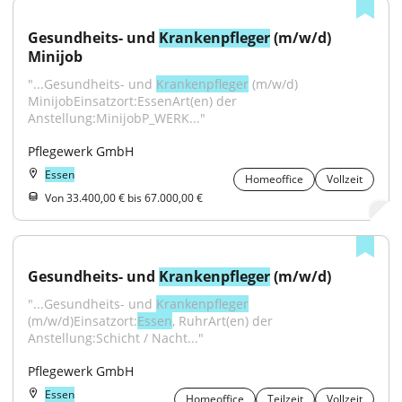
Gesundheits- und 
Krankenpfleger
 (m/w/d) 
Minijob
"...Gesundheits- und 
Krankenpfleger
 (m/w/d) 
MinijobEinsatzort:EssenArt(en) der 
Anstellung:MinijobP_WERK..."
Pflegewerk GmbH
Essen
Homeoffice
Vollzeit
Von 33.400,00 € bis 67.000,00 €
Gesundheits- und 
Krankenpfleger
 (m/w/d)
"...Gesundheits- und 
Krankenpfleger
(m/w/d)Einsatzort:
Essen
, RuhrArt(en) der 
Anstellung:Schicht / Nacht..."
Pflegewerk GmbH
Essen
Homeoffice
Teilzeit
Vollzeit