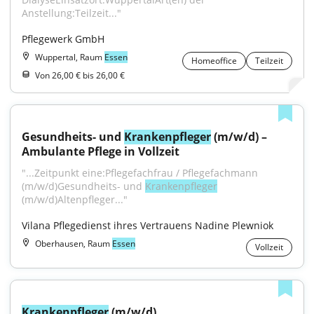
Anstellung:Teilzeit..."
Pflegewerk GmbH
Wuppertal, Raum
Essen
Homeoffice
Teilzeit
Von 26,00 € bis 26,00 €
Gesundheits- und 
Krankenpfleger
 (m/w/d) – 
Ambulante Pflege in Vollzeit
"...Zeitpunkt eine:Pflegefachfrau / Pflegefachmann 
(m/w/d)Gesundheits- und 
Krankenpfleger
(m/w/d)Altenpfleger..."
Vilana Pflegedienst ihres Vertrauens Nadine Plewniok
Oberhausen, Raum
Essen
Vollzeit
Krankenpfleger
 (m/w/d)