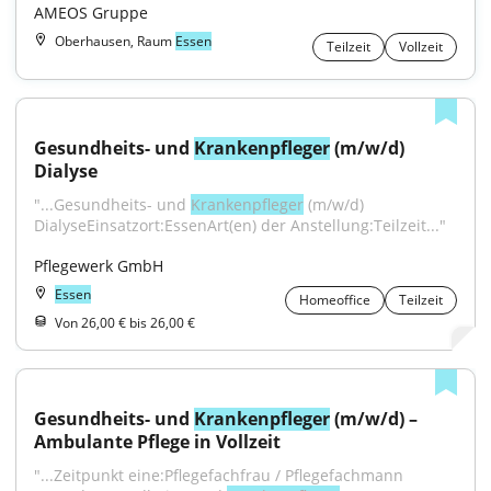
AMEOS Gruppe
Oberhausen, Raum
Essen
Teilzeit
Vollzeit
Gesundheits- und 
Krankenpfleger
 (m/w/d) 
Dialyse
"...Gesundheits- und 
Krankenpfleger
 (m/w/d) 
DialyseEinsatzort:EssenArt(en) der Anstellung:Teilzeit..."
Pflegewerk GmbH
Essen
Homeoffice
Teilzeit
Von 26,00 € bis 26,00 €
Gesundheits- und 
Krankenpfleger
 (m/w/d) – 
Ambulante Pflege in Vollzeit
"...Zeitpunkt eine:Pflegefachfrau / Pflegefachmann 