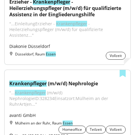
Erzieher - 
Krankenpfleger
 - 
Heilerziehungspfleger (m/w/d) für qualifizierte 
Assistenz in der Eingliederungshilfe
"...EinleitungErzieher - 
Krankenpfleger
 - 
Heilerziehungspfleger (m/w/d) für qualifizierte 
Assistenz..."
Diakonie Düsseldorf
Düsseldorf, Raum
Essen
Vollzeit
Krankenpfleger
 (m/w/d) Nephrologie
"...
Krankenpfleger
 (m/w/d) 
NephrologieID:328234Einsatzort:Mülheim an der 
RuhrArt(en..."
avanti GmbH
Mülheim an der Ruhr, Raum
Essen
Homeoffice
Teilzeit
Vollzeit