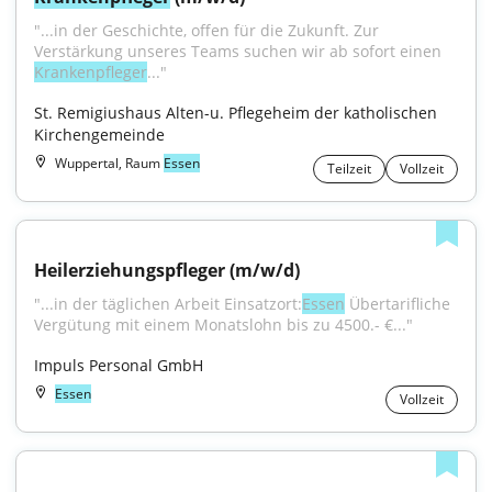
"...in der Geschichte, offen für die Zukunft. Zur 
Verstärkung unseres Teams suchen wir ab sofort einen 
Krankenpfleger
..."
St. Remigiushaus Alten-u. Pflegeheim der katholischen 
Kirchengemeinde
Wuppertal, Raum
Essen
Teilzeit
Vollzeit
Heilerziehungspfleger (m/w/d)
"...in der täglichen Arbeit Einsatzort:
Essen
 Übertarifliche 
Vergütung mit einem Monatslohn bis zu 4500.- €..."
Impuls Personal GmbH
Essen
Vollzeit