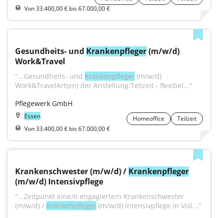
Von 33.400,00 € bis 67.000,00 €
Gesundheits- und 
Krankenpfleger
 (m/w/d) 
Work&Travel
"...Gesundheits- und 
Krankenpfleger
 (m/w/d) 
Work&TravelArt(en) der Anstellung:Teilzeit - flexibel..."
Pflegewerk GmbH
Essen
Homeoffice
Teilzeit
Von 33.400,00 € bis 67.000,00 €
Krankenschwester (m/w/d) / 
Krankenpfleger
(m/w/d) Intensivpflege
"...Zeitpunkt eine/n engagierte/n Krankenschwester 
(m/w/d) / 
Krankenpfleger
 (m/w/d) Intensivpflege in Voll..."