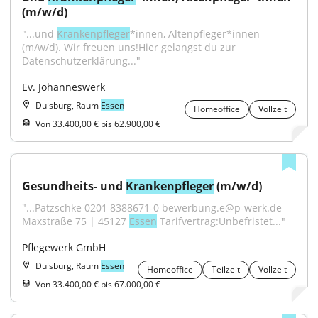
(m/w/d)
"...und 
Krankenpfleger
*innen, Altenpfleger*innen 
(m/w/d). Wir freuen uns!Hier gelangst du zur 
Datenschutzerklärung..."
Ev. Johanneswerk
Duisburg, Raum
Essen
Homeoffice
Vollzeit
Von 33.400,00 € bis 62.900,00 €
Gesundheits- und 
Krankenpfleger
 (m/w/d)
"...Patzschke 0201 8388671-0 bewerbung.e@p-werk.de 
Maxstraße 75 | 45127 
Essen
 Tarifvertrag:Unbefristet..."
Pflegewerk GmbH
Duisburg, Raum
Essen
Homeoffice
Teilzeit
Vollzeit
Von 33.400,00 € bis 67.000,00 €