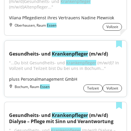
(m/w/d)Gesundheits- und 
Krankenpfleger
(m/w/d)Altenpfleger..."
Vilana Pflegedienst ihres Vertrauens Nadine Plewniok
Oberhausen, Raum
Essen
Vollzeit
Gesundheits- und 
Krankenpfleger
 (m/w/d)
"...Du bist Gesundheits- und 
Krankenpfleger
 (m/w/d)? In 
Vollzeit und Teilzeit bist Du bei uns in Bochum..."
pluss Personalmanagement GmbH
Bochum, Raum
Essen
Teilzeit
Vollzeit
Gesundheits- und 
Krankenpfleger
 (m/w/d) 
Dialyse – Pflege mit Sinn und Verantwortung
"...Gesundheits- und 
Krankenpfleger
 (m/w/d) Dialyse – 