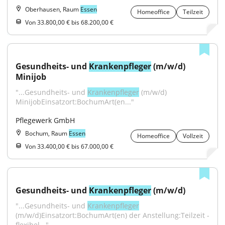
Oberhausen, Raum
Essen
Homeoffice
Teilzeit
Von 33.800,00 € bis 68.200,00 €
Gesundheits- und 
Krankenpfleger
 (m/w/d) 
Minijob
"...Gesundheits- und 
Krankenpfleger
 (m/w/d) 
MinijobEinsatzort:BochumArt(en..."
Pflegewerk GmbH
Bochum, Raum
Essen
Homeoffice
Vollzeit
Von 33.400,00 € bis 67.000,00 €
Gesundheits- und 
Krankenpfleger
 (m/w/d)
"...Gesundheits- und 
Krankenpfleger
(m/w/d)Einsatzort:BochumArt(en) der Anstellung:Teilzeit - 
flexibel..."