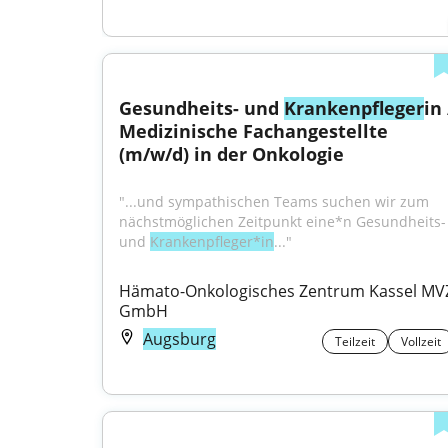
Gesundheits- und 
Krankenpfleger
in /
Medizinische Fachangestellte 
(m/w/d) in der Onkologie
"...und sympathischen Teams suchen wir zum 
nächstmöglichen Zeitpunkt eine*n Gesundheits- 
und 
Krankenpfleger*in
..."
Hämato-Onkologisches Zentrum Kassel MVZ
GmbH
Augsburg
Teilzeit
Vollzeit