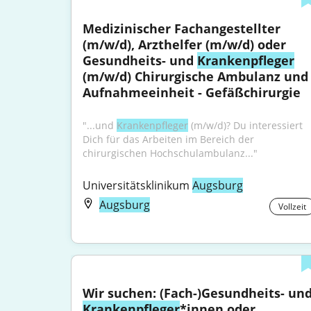
Medizinischer Fachangestellter 
(m/w/d), Arzthelfer (m/w/d) oder 
Gesundheits- und 
Krankenpfleger
(m/w/d) Chirurgische Ambulanz und 
Aufnahmeeinheit - Gefäßchirurgie
"...und 
Krankenpfleger
 (m/w/d)? Du interessiert 
Dich für das Arbeiten im Bereich der 
chirurgischen Hochschulambulanz..."
Universitätsklinikum 
Augsburg
Augsburg
Vollzeit
Krankenpfleger
*innen oder 