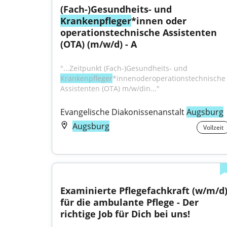
(Fach-)Gesundheits- und 
Krankenpfleger
*innen oder 
operationstechnische Assistenten 
(OTA) (m/w/d) - A
"...Zeitpunkt (Fach-)Gesundheits- und 
Krankenpfleger
*innenoderoperationstechnische 
Assistenten (OTA) m/w/din..."
Evangelische Diakonissenanstalt 
Augsburg
Augsburg
Vollzeit
Examinierte Pflegefachkraft (w/m/d)
für die ambulante Pflege - Der 
richtige Job für Dich bei uns!