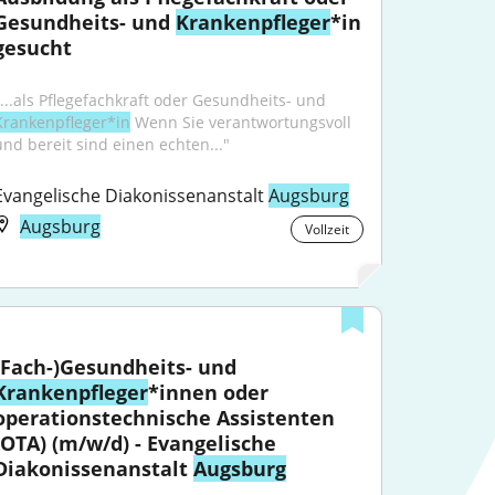
Gesundheits- und 
Krankenpfleger
*in 
gesucht
"...als Pflegefachkraft oder Gesundheits- und 
Krankenpfleger*in
 Wenn Sie verantwortungsvoll 
und bereit sind einen echten..."
Evangelische Diakonissenanstalt 
Augsburg
Augsburg
Vollzeit
(Fach-)Gesundheits- und 
Krankenpfleger
*innen oder 
operationstechnische Assistenten 
(OTA) (m/w/d) - Evangelische 
Diakonissenanstalt 
Augsburg