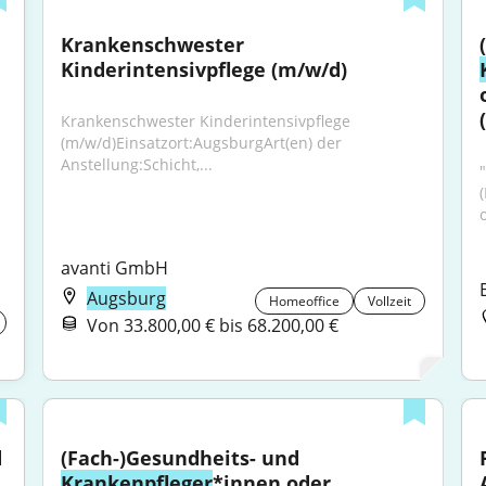
Krankenschwester 
Kinderintensivpflege (m/w/d)
Krankenschwester Kinderintensivpflege 
(m/w/d)Einsatzort:AugsburgArt(en) der 
Anstellung:Schicht,...
avanti GmbH
Augsburg
Homeoffice
Vollzeit
Von 33.800,00 € bis 68.200,00 €
Wir suchen: (Fach-)Gesundheits- und 
(Fach-)Gesundheits- und 
Krankenpfleger
*innen oder 