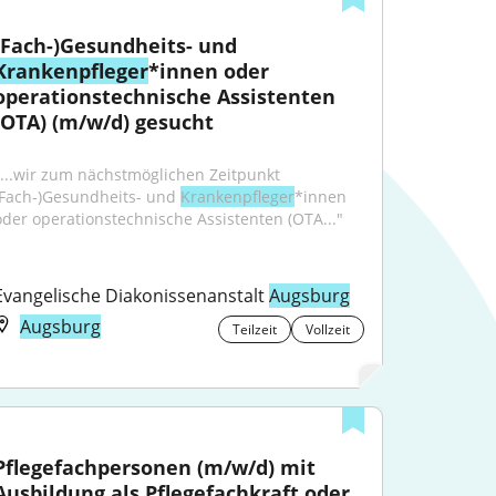
(Fach-)Gesundheits- und 
Krankenpfleger
*innen oder 
operationstechnische Assistenten 
(OTA) (m/w/d) gesucht
"...wir zum nächstmöglichen Zeitpunkt 
(Fach-)Gesundheits- und 
Krankenpfleger
*innen 
oder operationstechnische Assistenten (OTA..."
Evangelische Diakonissenanstalt 
Augsburg
Augsburg
Teilzeit
Vollzeit
Pflegefachpersonen (m/w/d) mit 
Ausbildung als Pflegefachkraft oder 