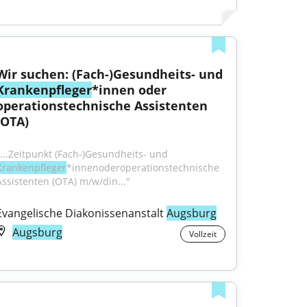
Wir suchen: (Fach-)Gesundheits- und 
Krankenpfleger
*innen oder 
operationstechnische Assistenten 
(OTA)
"...Zeitpunkt (Fach-)Gesundheits- und 
Krankenpfleger
*innenoderoperationstechnische 
Assistenten (OTA) m/w/din..."
Evangelische Diakonissenanstalt 
Augsburg
Augsburg
Vollzeit