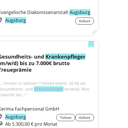
Evangelische Diakonissenanstalt 
Augsburg
Augsburg
Vollzeit
Gesundheits- und 
Krankenpfleger
(m/w/d) bis zu 7.000€ brutto 
Treueprämie
...Termin in Vollzeit / Teilzeit (mind. 50 %) als 
Gesundheits- und 
Krankenpfleger
 (m/w/d). Was 
rwartet Sie..."
Kerima Fachpersonal GmbH
Augsburg
Teilzeit
Vollzeit
Ab 5.300,00 € pro Monat