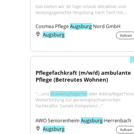
Das bieten wir 30 Tage Urlaub Attraktive und 
leistungsgerechte Vergütung nach Tarif mit...
Cosmea Pflege 
Augsburg
 Nord GmbH
Augsburg
Vollzeit
Pflegefachkraft (m/w/d) ambulante 
Pflege (Betreutes Wohnen)
"...und 
Krankenpfleger*in
 oder Altenpfleger*in\n 
Weiterbildung zur gerontopsychiatrischen 
Fachkraft\n Soziale Kompetenz..."
AWO Seniorenheim 
Augsburg
-Herrenbach
Augsburg
Vollzeit