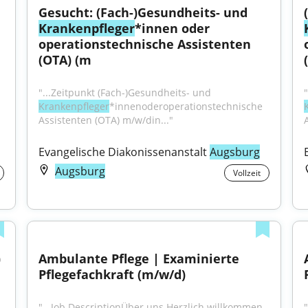
Gesucht: (Fach-)Gesundheits- und 
Krankenpfleger
*innen oder 
operationstechnische Assistenten 
(OTA) (m
"...Zeitpunkt (Fach-)Gesundheits- und 
Krankenpfleger
*innenoderoperationstechnische 
Assistenten (OTA) m/w/din..."
Evangelische Diakonissenanstalt 
Augsburg
Augsburg
Vollzeit
 
Ambulante Pflege | Examinierte 
Pflegefachkraft (m/w/d)
"...Job DescriptionÜber uns Herzlich willkommen 
"