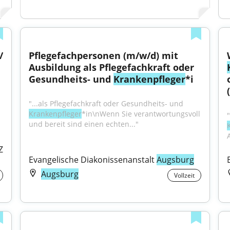
 
Pflegefachpersonen (m/w/d) mit 
Ausbildung als Pflegefachkraft oder 
Gesundheits- und 
Krankenpfleger
*i
"...als Pflegefachkraft oder Gesundheits- und 
Krankenpfleger
*in\nWenn Sie verantwortungsvoll 
und bereit sind einen echten..."
 
Evangelische Diakonissenanstalt 
Augsburg
Augsburg
Vollzeit