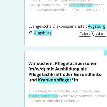
"...wir zum nächstmöglichen Zeitpunkt 
(Fach-)Gesundheits- und 
Krankenpfleger
*innen 
oder operationstechnische Assistenten (OTA..."
Evangelische Diakonissenanstalt 
Augsburg
Augsburg
Teilzeit
Vollzeit
Wir suchen: Pflegefachpersonen 
(m/w/d) mit Ausbildung als 
Pflegefachkraft oder Gesundheits- 
und 
Krankenpfleger
*in
"...als Pflegefachkraft oder Gesundheits- und 
Krankenpfleger*in
 Wenn Sie verantwortungsvoll 
und bereit sind einen echten..."