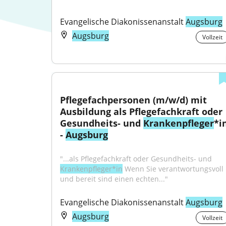
Evangelische Diakonissenanstalt 
Augsburg
Augsburg
Vollzeit
Pflegefachpersonen (m/w/d) mit 
Ausbildung als Pflegefachkraft oder 
Gesundheits- und 
Krankenpfleger
*in
- 
Augsburg
"...als Pflegefachkraft oder Gesundheits- und 
Krankenpfleger*in
 Wenn Sie verantwortungsvoll 
und bereit sind einen echten..."
Evangelische Diakonissenanstalt 
Augsburg
Augsburg
Vollzeit