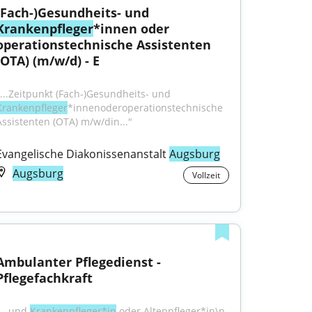
(Fach-)Gesundheits- und 
Krankenpfleger
*innen oder 
operationstechnische Assistenten 
(OTA) (m/w/d) - E
"...Zeitpunkt (Fach-)Gesundheits- und 
Krankenpfleger
*innenoderoperationstechnische 
Assistenten (OTA) m/w/din..."
Evangelische Diakonissenanstalt 
Augsburg
Augsburg
Vollzeit
Ambulanter Pflegedienst - 
Pflegefachkraft
...und 
Krankenpfleger*in
 oder Altenpfleger*in\n 