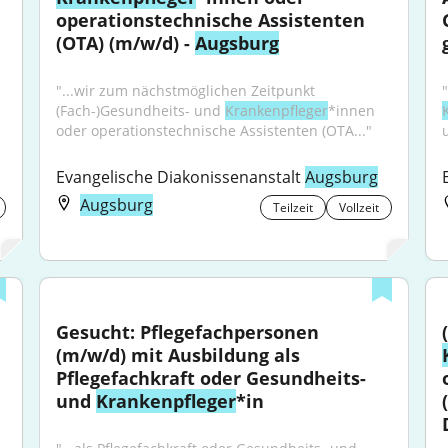
operationstechnische Assistenten 
(OTA) (m/w/d) - 
Augsburg
"...wir zum nächstmöglichen Zeitpunkt 
(Fach-)Gesundheits- und 
Krankenpfleger
*innen 
oder operationstechnische Assistenten (OTA..."
Evangelische Diakonissenanstalt 
Augsburg
Augsburg
Teilzeit
Vollzeit
Gesucht: Pflegefachpersonen 
(m/w/d) mit Ausbildung als 
Pflegefachkraft oder Gesundheits- 
und 
Krankenpfleger
*in