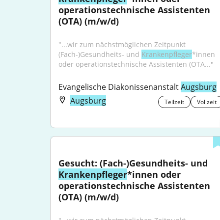
operationstechnische Assistenten 
(OTA) (m/w/d)
"...wir zum nächstmöglichen Zeitpunkt 
(Fach-)Gesundheits- und 
Krankenpfleger
*innen 
oder operationstechnische Assistenten (OTA..."
Evangelische Diakonissenanstalt 
Augsburg
Augsburg
Teilzeit
Vollzeit
Gesucht: (Fach-)Gesundheits- und 
Krankenpfleger
*innen oder 
operationstechnische Assistenten 
(OTA) (m/w/d)