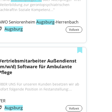
Weiterbildung zur gerontopsychiatrischen 
Fachkraft\n Soziale Kompetenz..."
AWO Seniorenheim 
Augsburg
-Herrenbach
Augsburg
Vollzeit
Vertriebsmitarbeiter Außendienst 
(m/w/d) Software für Ambulante 
Pflege
ÜBER UNS Für unseren Kunden besetzen wir ab 
sofort folgende Position in Festanstellung:...
YER
Augsburg
Vollzeit