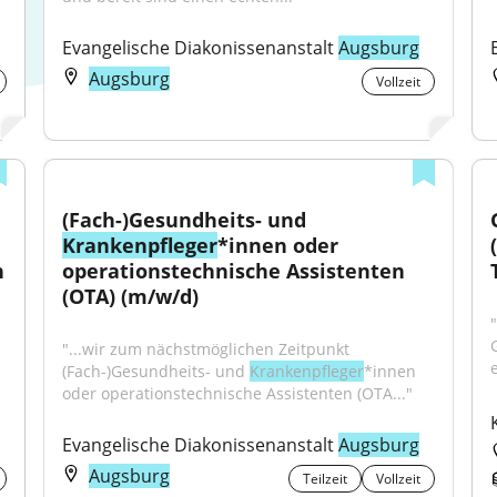
Evangelische Diakonissenanstalt 
Augsburg
Augsburg
Vollzeit
(Fach-)Gesundheits- und 
Krankenpfleger
*innen oder 
 
operationstechnische Assistenten 
(OTA) (m/w/d)
"
"...wir zum nächstmöglichen Zeitpunkt 
e
(Fach-)Gesundheits- und 
Krankenpfleger
*innen 
oder operationstechnische Assistenten (OTA..."
Evangelische Diakonissenanstalt 
Augsburg
Augsburg
Teilzeit
Vollzeit