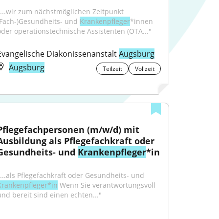
"...wir zum nächstmöglichen Zeitpunkt 
(Fach-)Gesundheits- und 
Krankenpfleger
*innen 
oder operationstechnische Assistenten (OTA..."
Evangelische Diakonissenanstalt 
Augsburg
Augsburg
Teilzeit
Vollzeit
Pflegefachpersonen (m/w/d) mit 
Ausbildung als Pflegefachkraft oder 
Gesundheits- und 
Krankenpfleger
*in
"...als Pflegefachkraft oder Gesundheits- und 
Krankenpfleger*in
 Wenn Sie verantwortungsvoll 
und bereit sind einen echten..."