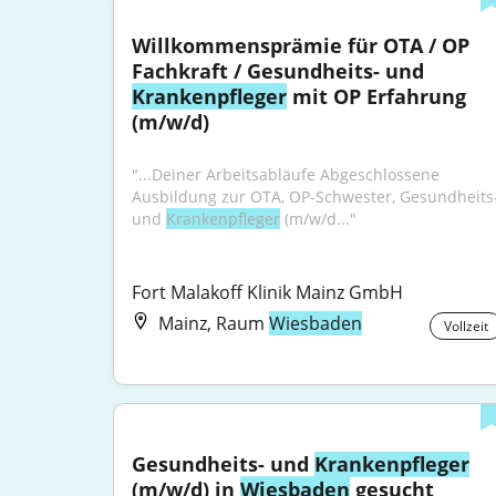
Willkommensprämie für OTA / OP 
Fachkraft / Gesundheits- und 
Krankenpfleger
 mit OP Erfahrung 
(m/w/d)
"...Deiner Arbeitsabläufe Abgeschlossene 
Ausbildung zur OTA, OP-Schwester, Gesundheits-
und 
Krankenpfleger
 (m/w/d..."
Fort Malakoff Klinik Mainz GmbH
Mainz, Raum
Wiesbaden
Vollzeit
Gesundheits- und 
Krankenpfleger
(m/w/d) in 
Wiesbaden
 gesucht