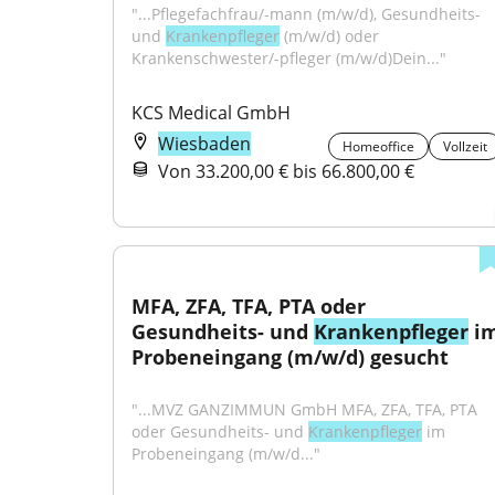
"...Pflegefachfrau/-mann (m/w/d), Gesundheits- 
und 
Krankenpfleger
 (m/w/d) oder 
Krankenschwester/-pfleger (m/w/d)Dein..."
KCS Medical GmbH
Wiesbaden
Homeoffice
Vollzeit
Von 33.200,00 € bis 66.800,00 €
MFA, ZFA, TFA, PTA oder 
Gesundheits- und 
Krankenpfleger
 im
Probeneingang (m/w/d) gesucht
"...MVZ GANZIMMUN GmbH MFA, ZFA, TFA, PTA 
oder Gesundheits- und 
Krankenpfleger
 im 
Probeneingang (m/w/d..."