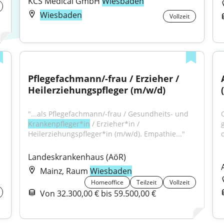
KCS Medical GmbH 
Wiesbaden
Wiesbaden
Vollzeit
Pflegefachmann/-frau / Erzieher / 
Heilerziehungspfleger (m/w/d)
"...als Pflegefachmann/-frau / Gesundheits- und 
Krankenpfleger*in
 / Erzieher*in / 
Heilerziehungspfleger*in (m/w/d). Empathie..."
d
.
Landeskrankenhaus (AöR)
Mainz, Raum
Wiesbaden
Homeoffice
Teilzeit
Vollzeit
Von 32.300,00 € bis 59.500,00 €