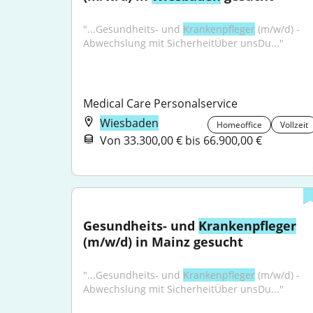
"...Gesundheits- und 
Krankenpfleger
 (m/w/d) - 
Abwechslung mit SicherheitÜber unsDu..."
Medical Care Personalservice
Wiesbaden
Homeoffice
Vollzeit
Von 33.300,00 € bis 66.900,00 €
Gesundheits- und 
Krankenpfleger
(m/w/d) in Mainz gesucht
"...Gesundheits- und 
Krankenpfleger
 (m/w/d) - 
Abwechslung mit SicherheitÜber unsDu..."