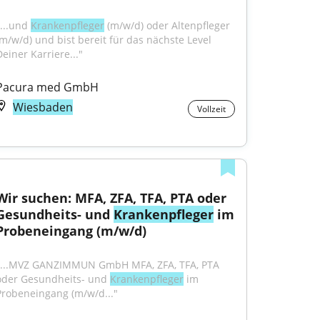
...und 
Krankenpfleger
 (m/w/d) oder Altenpfleger 
(m/w/d) und bist bereit für das nächste Level 
Deiner Karriere..."
Pacura med GmbH
Wiesbaden
Vollzeit
Wir suchen: MFA, ZFA, TFA, PTA oder 
Gesundheits- und 
Krankenpfleger
 im 
Probeneingang (m/w/d)
"...MVZ GANZIMMUN GmbH MFA, ZFA, TFA, PTA 
oder Gesundheits- und 
Krankenpfleger
 im 
Probeneingang (m/w/d..."