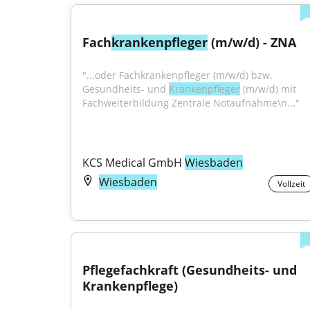
Fach
krankenpfleger
 (m/w/d) - ZNA
"...oder Fachkrankenpfleger (m/w/d) bzw. 
Gesundheits- und 
Krankenpfleger
 (m/w/d) mit 
Fachweiterbildung Zentrale Notaufnahme\n..."
KCS Medical GmbH 
Wiesbaden
Wiesbaden
Vollzeit
Pflegefachkraft (Gesundheits- und 
Krankenpflege)