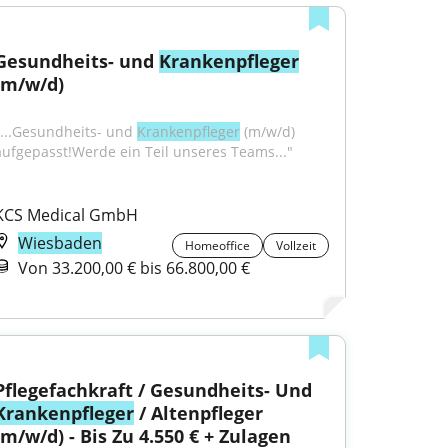
Gesundheits- und 
Krankenpfleger
(m/w/d)
"...Gesundheits- und 
Krankenpfleger
 (m/w/d) 
aufgepasst!Werde ein Teil unseres Teams..."
KCS Medical GmbH
Wiesbaden
Homeoffice
Vollzeit
Von 33.200,00 € bis 66.800,00 €
Pflegefachkraft / Gesundheits- Und 
Krankenpfleger
 / Altenpfleger 
(m/w/d) - Bis Zu 4.550 € + Zulagen