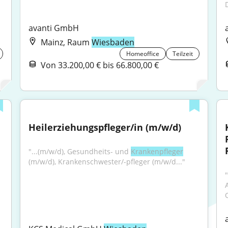
avanti GmbH
Mainz, Raum
Wiesbaden
Homeoffice
Teilzeit
Von 33.200,00 € bis 66.800,00 €
Heilerziehungspfleger/in (m/w/d)
"...(m/w/d), Gesundheits- und 
Krankenpfleger
(m/w/d), Krankenschwester/-pfleger (m/w/d..."
"
Q