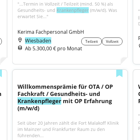
"...Termin in Vollzeit / Teilzeit (mind. 50 %) als 
Gesundheits- und 
Krankenpfleger
 (m/w/d). Was 
"
erwartet Sie..."
Kerima Fachpersonal GmbH
Wiesbaden
Teilzeit
Vollzeit
Ab 5.300,00 € pro Monat
Willkommensprämie für OTA / OP 
 
Fachkraft / Gesundheits- und 
Krankenpfleger
 mit OP Erfahrung 
(m/w/d)
Seit über 20 Jahren zählt die Fort Malakoff Klinik 
im Mainzer und Frankfurter Raum zu den 
führenden...