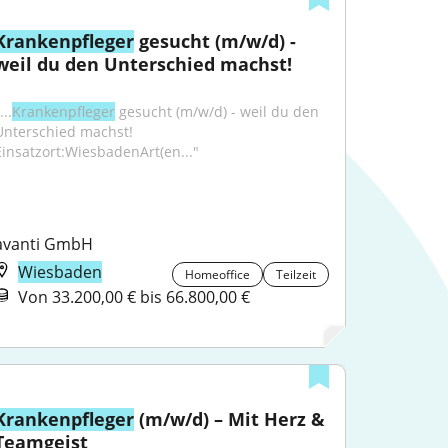
Krankenpfleger
 gesucht (m/w/d) - 
weil du den Unterschied machst!
...
Krankenpfleger
 gesucht (m/w/d) - weil du den 
Unterschied machst! 
Einsatzort:WiesbadenArt(en..."
avanti GmbH
Wiesbaden
Homeoffice
Teilzeit
Von 33.200,00 € bis 66.800,00 €
Krankenpfleger
 (m/w/d) – Mit Herz & 
Teamgeist