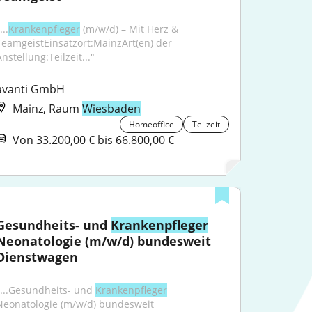
...
Krankenpfleger
 (m/w/d) – Mit Herz & 
TeamgeistEinsatzort:MainzArt(en) der 
nstellung:Teilzeit..."
avanti GmbH
Mainz, Raum
Wiesbaden
Homeoffice
Teilzeit
Von 33.200,00 € bis 66.800,00 €
Gesundheits- und 
Krankenpfleger
Neonatologie (m/w/d) bundesweit 
Dienstwagen
"...Gesundheits- und 
Krankenpfleger
Neonatologie (m/w/d) bundesweit 