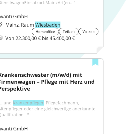
DienstwagenEinsatzort:MainzArt(en..."
avanti GmbH
Mainz, Raum
Wiesbaden
Homeoffice
Teilzeit
Vollzeit
Von 22.300,00 € bis 45.400,00 €
Krankenschwester (m/w/d) mit 
Firmenwagen – Pflege mit Herz und 
Perspektive
...und 
Krankenpfleger
, Pflegefachmann, 
Altenpfleger oder eine gleichwertige anerkannte 
ualifikation..."
avanti GmbH