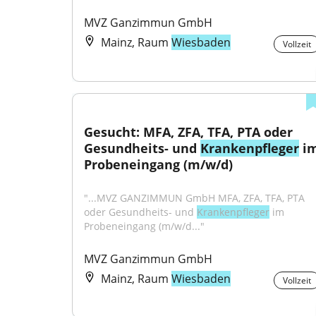
MVZ Ganzimmun GmbH
Mainz, Raum
Wiesbaden
Vollzeit
Gesucht: MFA, ZFA, TFA, PTA oder 
Gesundheits- und 
Krankenpfleger
 im
Probeneingang (m/w/d)
"...MVZ GANZIMMUN GmbH MFA, ZFA, TFA, PTA 
oder Gesundheits- und 
Krankenpfleger
 im 
Probeneingang (m/w/d..."
MVZ Ganzimmun GmbH
Mainz, Raum
Wiesbaden
Vollzeit