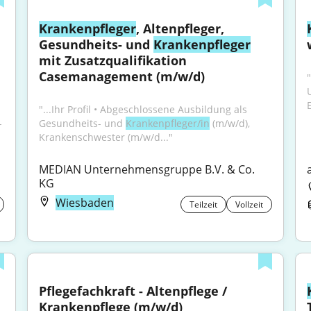
Krankenpfleger
, Altenpfleger, 
Gesundheits- und 
Krankenpfleger
mit Zusatzqualifikation 
Casemanagement (m/w/d)
"
"...Ihr Profil • Abgeschlossene Ausbildung als 
 
Gesundheits- und 
Krankenpfleger/in
 (m/w/d), 
Krankenschwester (m/w/d..."
MEDIAN Unternehmensgruppe B.V. & Co. 
KG
Wiesbaden
Teilzeit
Vollzeit
Pflegefachkraft - Altenpflege / 
Krankenpflege (m/w/d)