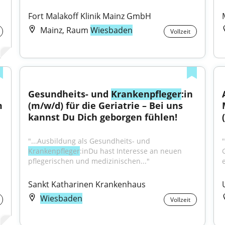
Fort Malakoff Klinik Mainz GmbH
Mainz, Raum
Wiesbaden
Vollzeit
Gesundheits- und 
Krankenpfleger
:in 
 
(m/w/d) für die Geriatrie – Bei uns 
kannst Du Dich geborgen fühlen!
"...Ausbildung als Gesundheits- und 
"
Krankenpfleger
:inDu hast Interesse an neuen 
pflegerischen und medizinischen..."
Sankt Katharinen Krankenhaus
Wiesbaden
Vollzeit