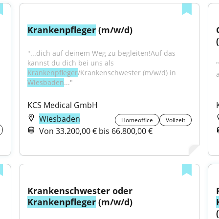
Krankenpfleger
 (m/w/d)
"...dich auf deinem Weg zu begleiten!Auf das 
kannst du dich bei uns als 
Krankenpfleger
/Krankenschwester (m/w/d) in 
Wiesbaden
..."
KCS Medical GmbH
Wiesbaden
Homeoffice
Vollzeit
Von 33.200,00 € bis 66.800,00 €
Krankenschwester oder 
Krankenpfleger
 (m/w/d)