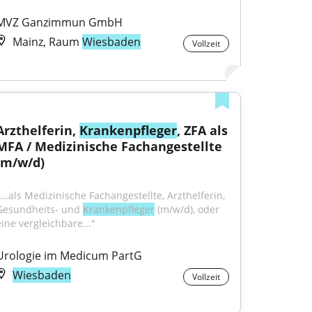
MVZ Ganzimmun GmbH
Mainz, Raum
Wiesbaden
Vollzeit
Arzthelferin, 
Krankenpfleger
, ZFA als 
MFA / Medizinische Fachangestellte 
(m/w/d)
...als Medizinische Fachangestellte, Arzthelferin, 
Gesundheits- und 
Krankenpfleger
 (m/w/d), oder 
eine vergleichbare..."
Urologie im Medicum PartG
Wiesbaden
Vollzeit