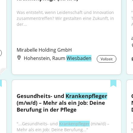
Was entsteht, wenn Leidenschaft und Innovation 
"
zusammentreffen? Wir gestalten eine Zukunft, in 
der...
A
Mirabelle Holding GmbH
Hohenstein, Raum
Wiesbaden
Vollzeit
Gesundheits- und 
Krankenpfleger
(m/w/d) – Mehr als ein Job: Deine 
Berufung in der Pflege
"...Gesundheits- und 
Krankenpfleger
 (m/w/d) – 
Mehr als ein Job: Deine Berufung..."