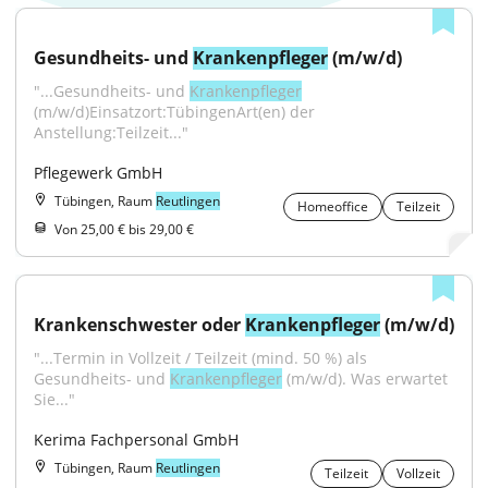
Gesundheits- und 
Krankenpfleger
 (m/w/d)
"...Gesundheits- und 
Krankenpfleger
(m/w/d)Einsatzort:TübingenArt(en) der 
Anstellung:Teilzeit..."
Pflegewerk GmbH
Tübingen, Raum
Reutlingen
Homeoffice
Teilzeit
Von 25,00 € bis 29,00 €
Krankenschwester oder 
Krankenpfleger
 (m/w/d)
"...Termin in Vollzeit / Teilzeit (mind. 50 %) als 
Gesundheits- und 
Krankenpfleger
 (m/w/d). Was erwartet 
Sie..."
Kerima Fachpersonal GmbH
Tübingen, Raum
Reutlingen
Teilzeit
Vollzeit