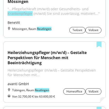
Mössingen
"...Pflegefachkraft (m/w/d) oder Gesundheits- und 
Krankenpfleger
 (m/w/d) Sie sind zuverlässig, motiviert..."
BeneVit
Mössingen, Raum
Reutlingen
Teilzeit
Vollzeit
Heilerziehungspfleger (m/w/d) – Gestalte 
Perspektiven für Menschen mit 
Beeinträchtigung
Heilerziehungspfleger (m/w/d) – Gestalte Perspektiven 
für Menschen mit...
avanti GmbH
Tübingen, Raum
Reutlingen
Homeoffice
Vollzeit
Von 32.700,00 € bis 63.600,00 €