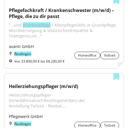
Pflegefachkraft / Krankenschwester (m/w/d) – 
Pflege, die zu dir passt
"...und 
Krankenpflege
 / AltenpflegeSkills in Grundpflege, 
Wundversorgung & VitalzeichenEmpathie & 
TeamgeistLust..."
avanti GmbH
Reutlingen
Homeoffice
Vollzeit
Von 33.800,00 € bis 68.200,00 €
Heilerziehungspfleger (m/w/d)
Heilerziehungspfleger 
(m/w/d)Einsatzort:ReutlingenArt(en) der 
Anstellung:Teilzeit - flexibel,...
Pflegewerk GmbH
Reutlingen
Homeoffice
Teilzeit