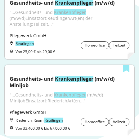
Gesundheits- und 
Krankenpfleger
 (m/w/d)
"...Gesundheits- und 
Krankenpfleger
(m/w/d)Einsatzort:ReutlingenArt(en) der 
Anstellung:Teilzeit..."
Pflegewerk GmbH
Reutlingen
Homeoffice
Teilzeit
Von 25,00 € bis 29,00 €
Gesundheits- und 
Krankenpfleger
 (m/w/d) 
Minijob
"...Gesundheits- und 
Krankenpfleger
 (m/w/d) 
MinijobEinsatzort:RiederichArt(en..."
Pflegewerk GmbH
Riederich, Raum
Reutlingen
Homeoffice
Vollzeit
Von 33.400,00 € bis 67.000,00 €