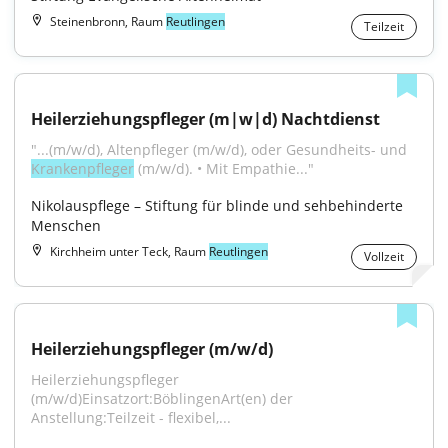
Steinenbronn, Raum
Reutlingen
Teilzeit
Heilerziehungspfleger (m|w|d) Nachtdienst
"...(m/w/d), Altenpfleger (m/w/d), oder Gesundheits- und 
Krankenpfleger
 (m/w/d). • Mit Empathie..."
Nikolauspflege – Stiftung für blinde und sehbehinderte 
Menschen
Kirchheim unter Teck, Raum
Reutlingen
Vollzeit
Heilerziehungspfleger (m/w/d)
Heilerziehungspfleger 
(m/w/d)Einsatzort:BöblingenArt(en) der 
Anstellung:Teilzeit - flexibel,...