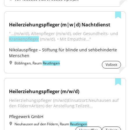
Heilerziehungspfleger (m|w|d) Nachtdienst
"...(m/w/d), Altenpfleger (m/w/d), oder Gesundheits- und 
Krankenpfleger
 (m/w/d). • Mit Empathie..."
Nikolauspflege – Stiftung für blinde und sehbehinderte 
Menschen
Böblingen, Raum
Reutlingen
Vollzeit
Heilerziehungspfleger (m/w/d)
Heilerziehungspfleger (m/w/d)Einsatzort:Neuhausen auf 
den FildernArt(en) der Anstellung:Teilzeit...
Pflegewerk GmbH
Neuhausen auf den Fildern, Raum
Reutlingen