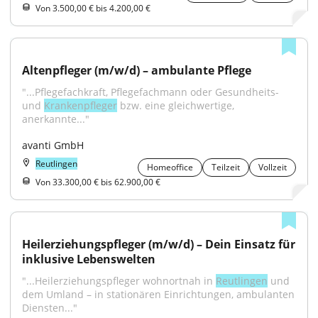
Von 3.500,00 € bis 4.200,00 €
Altenpfleger (m/w/d) – ambulante Pflege
"...Pflegefachkraft, Pflegefachmann oder Gesundheits- 
und 
Krankenpfleger
 bzw. eine gleichwertige, 
anerkannte..."
avanti GmbH
Reutlingen
Homeoffice
Teilzeit
Vollzeit
Von 33.300,00 € bis 62.900,00 €
Heilerziehungspfleger (m/w/d) – Dein Einsatz für 
inklusive Lebenswelten
"...Heilerziehungspfleger wohnortnah in 
Reutlingen
 und 
dem Umland – in stationären Einrichtungen, ambulanten 
Diensten..."