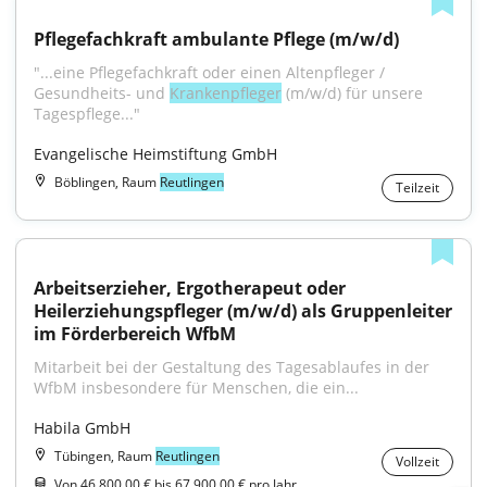
Pflegefachkraft ambulante Pflege (m/w/d)
"...eine Pflegefachkraft oder einen Altenpfleger / 
Gesundheits- und 
Krankenpfleger
 (m/w/d) für unsere 
Tagespflege..."
Evangelische Heimstiftung GmbH
Böblingen, Raum
Reutlingen
Teilzeit
Arbeitserzieher, Ergotherapeut oder 
Heilerziehungspfleger (m/w/d) als Gruppenleiter 
im Förderbereich WfbM
Mitarbeit bei der Gestaltung des Tagesablaufes in der 
WfbM insbesondere für Menschen, die ein...
Habila GmbH
Tübingen, Raum
Reutlingen
Vollzeit
Von 46.800,00 € bis 67.900,00 € pro Jahr