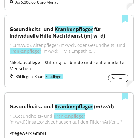
Ab 5.300,00 € pro Monat
Gesundheits- und 
Krankenpfleger
 für 
Individuelle Hilfe Nachtdienst (m|w|d)
"...(m/w/d), Altenpfleger (m/w/d), oder Gesundheits- und 
Krankenpfleger
 (m/w/d). • Mit Empathie..."
Nikolauspflege – Stiftung für blinde und sehbehinderte 
Menschen
Böblingen, Raum
Reutlingen
Vollzeit
Gesundheits- und 
Krankenpfleger
 (m/w/d)
"...Gesundheits- und 
Krankenpfleger
(m/w/d)Einsatzort:Neuhausen auf den FildernArt(en..."
Pflegewerk GmbH