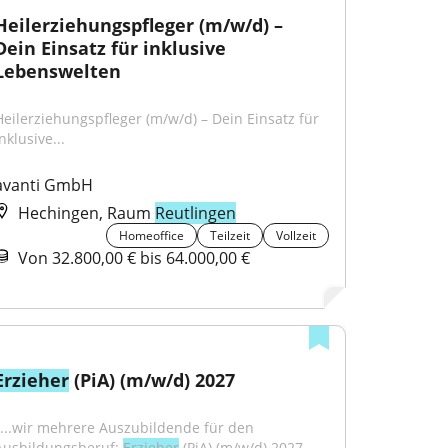
Heilerziehungspfleger (m/w/d) – 
Dein Einsatz für inklusive 
Lebenswelten
Heilerziehungspfleger (m/w/d) – Dein Einsatz für 
nklusive...
avanti GmbH
Hechingen, Raum
Reutlingen
Homeoffice
Teilzeit
Vollzeit
Von 32.800,00 € bis 64.000,00 €
Erzieher
 (PiA) (m/w/d) 2027
"...wir mehrere Auszubildende für den 
Ausbildungsberuf: 
Erzieher
 (PiA) (m/w/d) 2027 