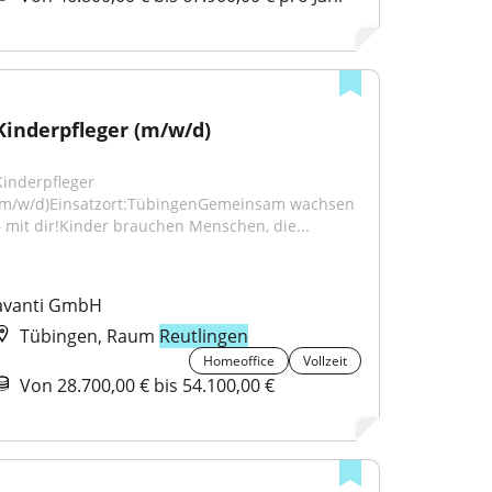
Kinderpfleger (m/w/d)
Kinderpfleger 
(m/w/d)Einsatzort:TübingenGemeinsam wachsen 
– mit dir!Kinder brauchen Menschen, die...
avanti GmbH
Tübingen, Raum
Reutlingen
Homeoffice
Vollzeit
Von 28.700,00 € bis 54.100,00 €