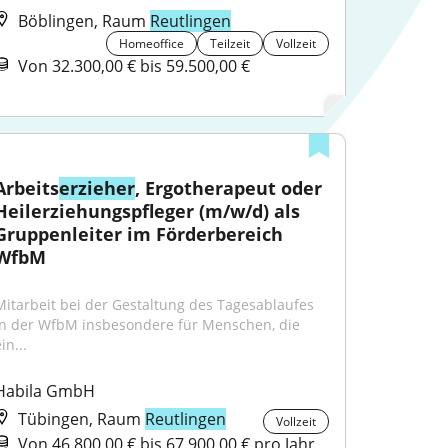
Böblingen, Raum
Reutlingen
Homeoffice
Teilzeit
Vollzeit
Von 32.300,00 € bis 59.500,00 €
Arbeits
erzieher
, Ergotherapeut oder 
Heilerziehungspfleger (m/w/d) als 
Gruppenleiter im Förderbereich 
WfbM
Mitarbeit bei der Gestaltung des Tagesablaufes 
in der WfbM insbesondere für Menschen, die 
in...
Habila GmbH
Tübingen, Raum
Reutlingen
Vollzeit
Von 46.800,00 € bis 67.900,00 € pro Jahr