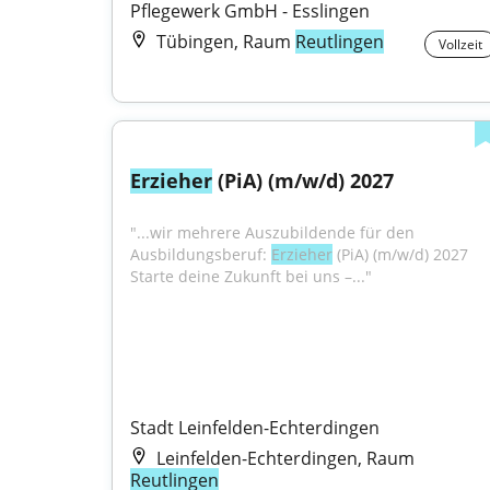
Pflegewerk GmbH - Esslingen
Tübingen, Raum
Reutlingen
Vollzeit
Erzieher
 (PiA) (m/w/d) 2027
"...wir mehrere Auszubildende für den 
Ausbildungsberuf: 
Erzieher
 (PiA) (m/w/d) 2027 
Starte deine Zukunft bei uns –..."
Stadt Leinfelden-Echterdingen
Leinfelden-Echterdingen, Raum
Reutlingen