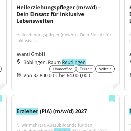
Heilerziehungspfleger (m/w/d) – 
Dein Einsatz für inklusive 
Lebenswelten
Heilerziehungspfleger (m/w/d) – Dein Einsatz für 
inklusive...
i
avanti GmbH
Böblingen, Raum
Reutlingen
Homeoffice
Teilzeit
Vollzeit
Von 32.800,00 € bis 64.000,00 €
Erzieher
 (PiA) (m/w/d) 2027
"...wir mehrere Auszubildende für den 
Ausbildungsberuf: 
Erzieher
 (PiA) (m/w/d) 2027 