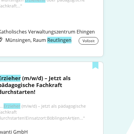
achkraft..."
Katholisches Verwaltungszentrum Ehingen
Münsingen, Raum
Reutlingen
Vollzeit
Erzieher
 (m/w/d) – Jetzt als 
pädagogische Fachkraft 
durchstarten!
...
Erzieher
 (m/w/d) – Jetzt als pädagogische 
achkraft 
durchstarten!Einsatzort:BöblingenArt(en..."
avanti GmbH