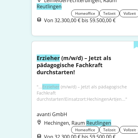
Leinfelden-Echterdingen, Raum
Reutlingen
Homeoffice
Teilzeit
Vollzeit
Von 32.300,00 € bis 59.500,00 €
Erzieher
 (m/w/d) – Jetzt als 
pädagogische Fachkraft 
durchstarten!
"...
Erzieher
 (m/w/d) – Jetzt als pädagogische 
Fachkraft 
durchstarten!Einsatzort:HechingenArt(en..."
avanti GmbH
Hechingen, Raum
Reutlingen
Homeoffice
Teilzeit
Vollzeit
Von 32.300,00 € bis 59.500,00 €