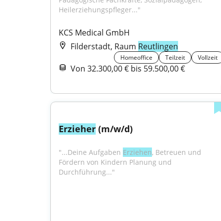
Heilerziehungspfleger..."
KCS Medical GmbH
Filderstadt, Raum
Reutlingen
Homeoffice
Teilzeit
Vollzeit
Von 32.300,00 € bis 59.500,00 €
Erzieher
 (m/w/d)
"...Deine Aufgaben 
Erziehen
, Betreuen und 
Fördern von Kindern Planung und 
Durchführung..."