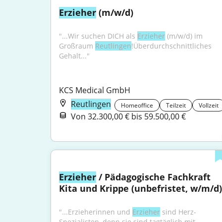
Erzieher
 (m/w/d)
"...Wir suchen DICH als 
Erzieher
 (m/w/d) im 
Großraum 
Reutlingen
!Überdurchschnittliches 
Gehalt..."
KCS Medical GmbH
Reutlingen
Homeoffice
Teilzeit
Vollzeit
Von 32.300,00 € bis 59.500,00 €
Erzieher
 / Pädagogische Fachkraft 
Kita und Krippe (unbefristet, w/m/d)
"...Erzieherinnen und 
Erzieher
 sind Herz-
Spezialisten, denn sie sind tagtäglich mit 