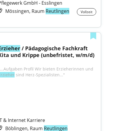
Pflegewerk GmbH - Esslingen
Mössingen, Raum
Reutlingen
Vollzeit
Erzieher
 / Pädagogische Fachkraft 
Kita und Krippe (unbefristet, w/m/d)
"...Aufgaben Profil Wir bieten Erzieherinnen und 
Erzieher
 sind Herz-Spezialisten..."
IT & Internet Karriere
Böblingen, Raum
Reutlingen