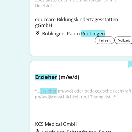
Herzblut..."
educcare Bildungskindertagesstätten 
gGmbH
Böblingen, Raum
Reutlingen
Teilzeit
Vollzeit
Erzieher
 (m/w/d)
"...
Erzieher
 (m/w/d) oder pädagogische Fachkraft 
(m/w/d)Menschlichkeit und Teamgeist..."
KCS Medical GmbH