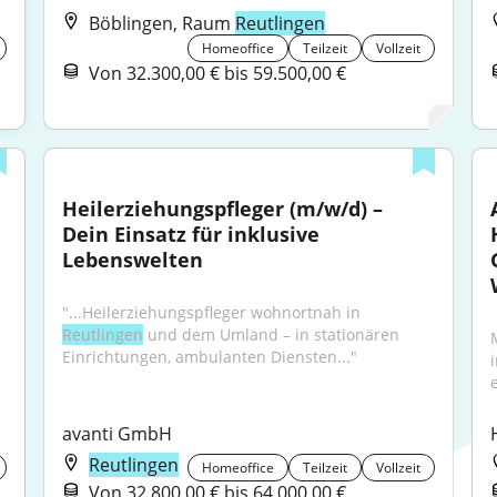
Böblingen, Raum
Reutlingen
Homeoffice
Teilzeit
Vollzeit
Von 32.300,00 € bis 59.500,00 €
Heilerziehungspfleger (m/w/d) – 
Dein Einsatz für inklusive 
Lebenswelten
"...Heilerziehungspfleger wohnortnah in 
Reutlingen
 und dem Umland – in stationären 
Einrichtungen, ambulanten Diensten..."
e
avanti GmbH
Reutlingen
Homeoffice
Teilzeit
Vollzeit
Von 32.800,00 € bis 64.000,00 €