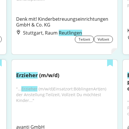
F
Denk mit! Kinderbetreuungseinrichtungen 
GmbH & Co. KG
Stuttgart, Raum
Reutlingen
Teilzeit
Vollzeit
Erzieher
 (m/w/d)
"...
Erzieher
 (m/w/d)Einsatzort:BöblingenArt(en) 
der Anstellung:Teilzeit, Vollzeit Du möchtest 
Kinder..."
"
F
avanti GmbH