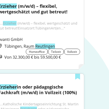
Erzieher
 (m/w/d) – flexibel, 
wertgeschätzt und gut betreut!
...
Erzieher
 (m/w/d) – flexibel, wertgeschätzt und 
gut betreut!Einsatzort:TübingenArt(en..."
avanti GmbH
Tübingen, Raum
Reutlingen
Homeoffice
Teilzeit
Vollzeit
Von 32.300,00 € bis 59.500,00 €
Erzieher
in oder pädagogische 
Fachkraft (m/w/d) in Vollzeit (100%)
"...Katholische Kindertageseinrichtung St. Martin 
- Münsingen 
Erzieherin
 oder pädagogische 