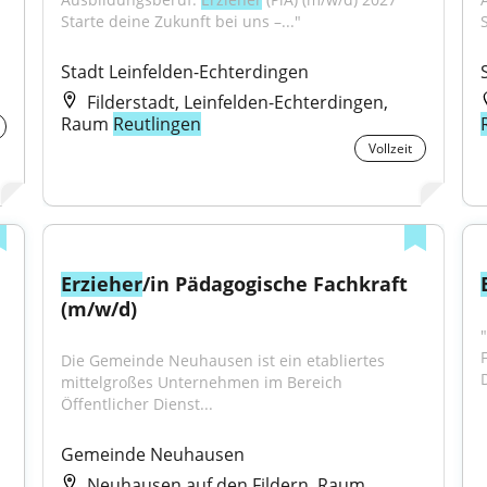
Starte deine Zukunft bei uns –..."
Stadt Leinfelden-Echterdingen
Filderstadt, Leinfelden-Echterdingen,
Raum
Reutlingen
Vollzeit
Erzieher
/in Pädagogische Fachkraft 
(m/w/d)
Die Gemeinde Neuhausen ist ein etabliertes 
mittelgroßes Unternehmen im Bereich 
Öffentlicher Dienst...
Gemeinde Neuhausen
Neuhausen auf den Fildern, Raum