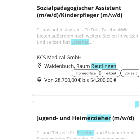
Sozialpädagogischer Assistent 
(m/w/d)/Kinderpfleger (m/w/d)
"...uns auf Instagram - TikTok - FacebookWir 
bieten außerdem noch weitere Stellen in Vollzeit 
und Teilzeit für: 
Erzieher
..."
KCS Medical GmbH
Waldenbuch, Raum
Reutlingen
Homeoffice
Teilzeit
Vollzeit
Von 28.700,00 € bis 54.200,00 €
Jugend- und Heim
erzieher
 (m/w/d)
"...und Teilzeit für: 
Erzieher
 und Erzieherinnen, 
Pädagogische Fachkräfte, Sozialpädagogen, 