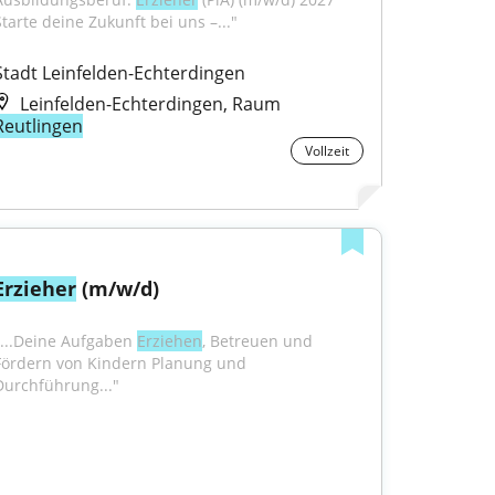
Starte deine Zukunft bei uns –..."
Stadt Leinfelden-Echterdingen
Leinfelden-Echterdingen, Raum
Reutlingen
Vollzeit
Erzieher
 (m/w/d)
"...Deine Aufgaben 
Erziehen
, Betreuen und 
Fördern von Kindern Planung und 
Durchführung..."