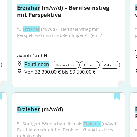
Erzieher
 (m/w/d) – Berufseinstieg 
mit Perspektive
"...
Erzieher
 (m/w/d) – Berufseinstieg mit 
"
PerspektiveEinsatzort:ReutlingenArt(en..."
avanti GmbH
Reutlingen
Homeoffice
Teilzeit
Vollzeit
Von 32.300,00 € bis 59.500,00 €
Erzieher
 (m/w/d)
"...Stuttgart Wir suchen dich als 
Erzieher
 (m/w/d) 
Das bieten wir dir bei Denk mit Kita Attraktives 
Gehaltspaket..."