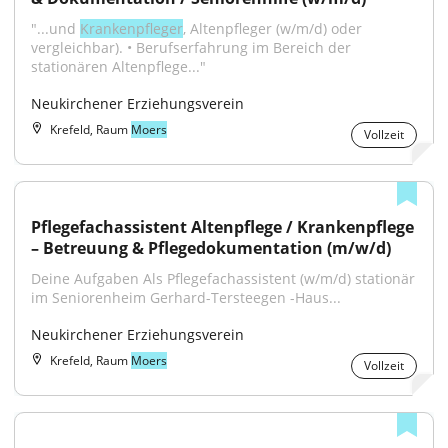
"...und 
Krankenpfleger
, Altenpfleger (w/m/d) oder 
vergleichbar). • Berufserfahrung im Bereich der 
stationären Altenpflege..."
Neukirchener Erziehungsverein
Krefeld, Raum
Moers
Vollzeit
Pflegefachassistent Altenpflege / Krankenpflege 
– Betreuung & Pflegedokumentation (m/w/d)
Deine Aufgaben Als Pflegefachassistent (w/m/d) stationär 
im Seniorenheim Gerhard-Tersteegen -Haus...
Neukirchener Erziehungsverein
Krefeld, Raum
Moers
Vollzeit