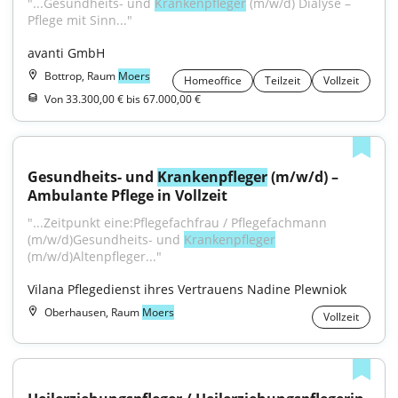
"...Gesundheits- und 
Krankenpfleger
 (m/w/d) Dialyse – 
Pflege mit Sinn..."
avanti GmbH
Bottrop, Raum
Moers
Homeoffice
Teilzeit
Vollzeit
Von 33.300,00 € bis 67.000,00 €
Gesundheits- und 
Krankenpfleger
 (m/w/d) – 
Ambulante Pflege in Vollzeit
"...Zeitpunkt eine:Pflegefachfrau / Pflegefachmann 
(m/w/d)Gesundheits- und 
Krankenpfleger
(m/w/d)Altenpfleger..."
Vilana Pflegedienst ihres Vertrauens Nadine Plewniok
Oberhausen, Raum
Moers
Vollzeit