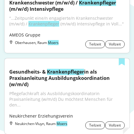
Krankenschwester (m/w/d) / 
Krankenpfleger
(m/w/d) Intensivpflege
"...Zeitpunkt eine/n engagierte/n Krankenschwester 
(m/w/d) / 
Krankenpfleger
 (m/w/d) Intensivpflege in Voll..."
AMEOS Gruppe
Oberhausen, Raum
Moers
Teilzeit
Vollzeit
Gesundheits- & 
Krankenpfleger
in als 
Praxisanleitung Ausbildungskoordination 
(w/m/d)
Pflegefachkraft als Ausbildungskoordinatorin 
Praxisanleitung (w/m/d) Du möchtest Menschen für 
den...
Neukirchener Erziehungsverein
Neukirchen-Vluyn, Raum
Moers
Teilzeit
Vollzeit