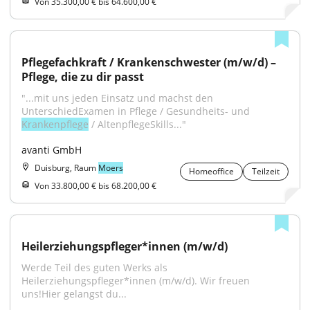
Von 35.300,00 € bis 64.600,00 €
Pflegefachkraft / Krankenschwester (m/w/d) – 
Pflege, die zu dir passt
"...mit uns jeden Einsatz und machst den 
UnterschiedExamen in Pflege / Gesundheits- und 
Krankenpflege
 / AltenpflegeSkills..."
avanti GmbH
Duisburg, Raum
Moers
Homeoffice
Teilzeit
Von 33.800,00 € bis 68.200,00 €
Heilerziehungspfleger*innen (m/w/d)
Werde Teil des guten Werks als 
Heilerziehungspfleger*innen (m/w/d). Wir freuen 
uns!Hier gelangst du...