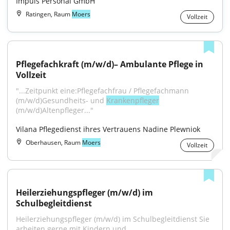
Impuls Personal GmbH
Ratingen, Raum
Moers
Vollzeit
Pflegefachkraft (m/w/d)– Ambulante Pflege in 
Vollzeit
"...Zeitpunkt eine:Pflegefachfrau / Pflegefachmann 
(m/w/d)Gesundheits- und 
Krankenpfleger
(m/w/d)Altenpfleger..."
Vilana Pflegedienst ihres Vertrauens Nadine Plewniok
Oberhausen, Raum
Moers
Vollzeit
Heilerziehungspfleger (m/w/d) im 
Schulbegleitdienst
Heilerziehungspfleger (m/w/d) im Schulbegleitdienst Sie 
arbeiten gerne mit Kindern und...