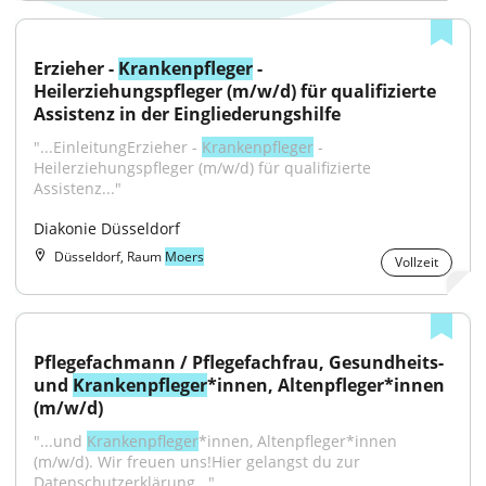
Erzieher - 
Krankenpfleger
 - 
Heilerziehungspfleger (m/w/d) für qualifizierte 
Assistenz in der Eingliederungshilfe
"...EinleitungErzieher - 
Krankenpfleger
 - 
Heilerziehungspfleger (m/w/d) für qualifizierte 
Assistenz..."
Diakonie Düsseldorf
Düsseldorf, Raum
Moers
Vollzeit
Pflegefachmann / Pflegefachfrau, Gesundheits- 
und 
Krankenpfleger
*innen, Altenpfleger*innen 
(m/w/d)
"...und 
Krankenpfleger
*innen, Altenpfleger*innen 
(m/w/d). Wir freuen uns!Hier gelangst du zur 
Datenschutzerklärung..."