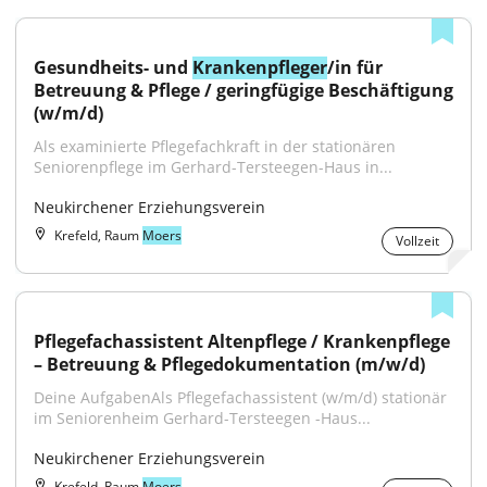
Gesundheits- und 
Krankenpfleger
/in für 
Betreuung & Pflege / geringfügige Beschäftigung 
(w/m/d)
Als examinierte Pflegefachkraft in der stationären 
Seniorenpflege im Gerhard-Tersteegen-Haus in...
Neukirchener Erziehungsverein
Krefeld, Raum
Moers
Vollzeit
Pflegefachassistent Altenpflege / Krankenpflege 
– Betreuung & Pflegedokumentation (m/w/d)
Deine AufgabenAls Pflegefachassistent (w/m/d) stationär 
im Seniorenheim Gerhard-Tersteegen -Haus...
Neukirchener Erziehungsverein
Krefeld, Raum
Moers