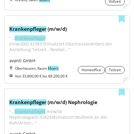
Vollzeit
Krankenpfleger
 (m/w/d)
"...
Krankenpfleger
(m/w/d)ID:333837Einsatzort:OberhausenArt(en) der 
Anstellung:Teilzeit - flexibel..."
avanti GmbH
Oberhausen, Raum
Moers
Homeoffice
Teilzeit
Von 33.800,00 € bis 68.200,00 €
Krankenpfleger
 (m/w/d) Nephrologie
"...
Krankenpfleger
 (m/w/d) 
NephrologieID:328234Einsatzort:Mülheim an der 
RuhrArt(en..."
avanti GmbH