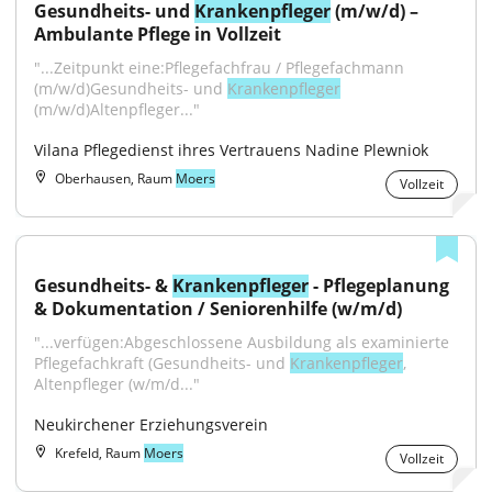
Gesundheits- und 
Krankenpfleger
 (m/w/d) – 
Ambulante Pflege in Vollzeit
"...Zeitpunkt eine:Pflegefachfrau / Pflegefachmann 
(m/w/d)Gesundheits- und 
Krankenpfleger
(m/w/d)Altenpfleger..."
Vilana Pflegedienst ihres Vertrauens Nadine Plewniok
Oberhausen, Raum
Moers
Vollzeit
Gesundheits- & 
Krankenpfleger
 - Pflegeplanung 
& Dokumentation / Seniorenhilfe (w/m/d)
"...verfügen:Abgeschlossene Ausbildung als examinierte 
Pflegefachkraft (Gesundheits- und 
Krankenpfleger
, 
Altenpfleger (w/m/d..."
Neukirchener Erziehungsverein
Krefeld, Raum
Moers
Vollzeit