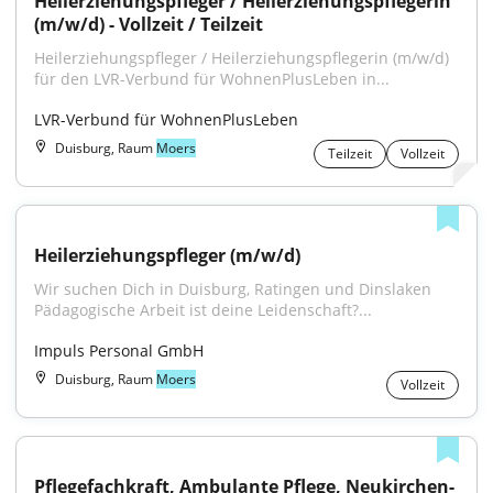
Heilerziehungspfleger / Heilerziehungspflegerin 
(m/w/d) - Vollzeit / Teilzeit
Heilerziehungspfleger / Heilerziehungspflegerin (m/w/d) 
für den LVR-Verbund für WohnenPlusLeben in...
LVR-Verbund für WohnenPlusLeben
Duisburg, Raum
Moers
Teilzeit
Vollzeit
Heilerziehungspfleger (m/w/d)
Wir suchen Dich in Duisburg, Ratingen und Dinslaken 
Pädagogische Arbeit ist deine Leidenschaft?...
Impuls Personal GmbH
Duisburg, Raum
Moers
Vollzeit
Pflegefachkraft, Ambulante Pflege, Neukirchen-