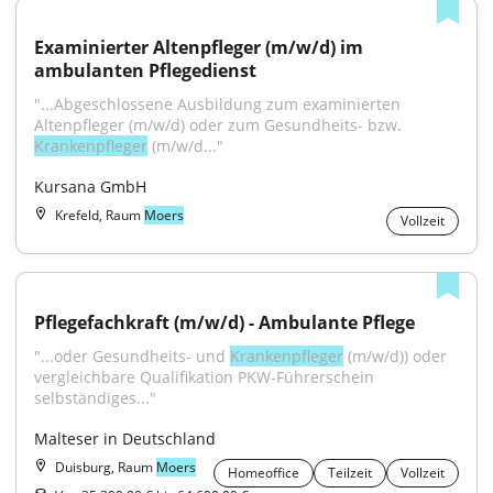
Examinierter Altenpfleger (m/w/d) im 
ambulanten Pflegedienst
"...Abgeschlossene Ausbildung zum examinierten 
Altenpfleger (m/w/d) oder zum Gesundheits- bzw. 
Krankenpfleger
 (m/w/d..."
Kursana GmbH
Krefeld, Raum
Moers
Vollzeit
Pflegefachkraft (m/w/d) - Ambulante Pflege
"...oder Gesundheits- und 
Krankenpfleger
 (m/w/d)) oder 
vergleichbare Qualifikation PKW-Führerschein 
selbständiges..."
Malteser in Deutschland
Duisburg, Raum
Moers
Homeoffice
Teilzeit
Vollzeit