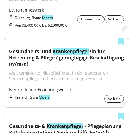
Ev. Johanneswerk
Duisburg, Raum
Moers
Homeoffice
Vollzeit
Von 33.400,00 € bis 62.900,00 €
Gesundheits- und 
Krankenpfleger
/in für 
Betreuung & Pflege / geringfügige Beschäftigung 
(w/m/d)
Als examinierte Pflegefachkraft in der stationären 
Seniorenpflege im Gerhard-Tersteegen-Haus in...
Neukirchener Erziehungsverein
Krefeld, Raum
Moers
Vollzeit
Gesundheits- & 
Krankenpfleger
 - Pflegeplanung 
& Dokumentation / Seniorenhilfe (w/m/d)