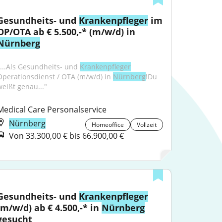
Gesundheits- und 
Krankenpfleger
 im 
OP/OTA ab € 5.500,-* (m/w/d) in 
Nürnberg
"...Als Gesundheits- und 
Krankenpfleger
Operationsdienst / OTA (m/w/d) in 
Nürnberg
!Du 
weißt genau..."
Medical Care Personalservice
Nürnberg
Homeoffice
Vollzeit
Von 33.300,00 € bis 66.900,00 €
Gesundheits- und 
Krankenpfleger
(m/w/d) ab € 4.500,-* in 
Nürnberg
gesucht