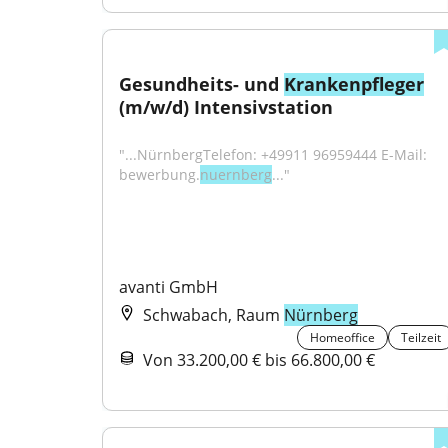
Gesundheits- und 
Krankenpfleger
(m/w/d) Intensivstation
"...NürnbergTelefon: +49911 96959444 E-Mail: 
bewerbung.
nuernberg
..."
avanti GmbH
Schwabach, Raum
Nürnberg
Homeoffice
Teilzeit
Von 33.200,00 € bis 66.800,00 €