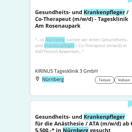
Gesundheits- und 
Krankenpfleger
 / 
Co-Therapeut (m/w/d) - Tagesklinik 
Am Rosenaupark
"...in 
Nürnberg
 suchen wir einen Gesundheits- 
und 
Krankenpfleger
 / Co-Therapeut (m/w/d) in 
Voll/Teilzeit.Bewerben..."
KIRINUS Tagesklinik 3 GmbH
Nürnberg
Teilzeit
Vollzeit
Gesundheits- und 
Krankenpfleger
für die Anästhesie / ATA (m/w/d) ab €
5.500,-* in 
Nürnberg
 gesucht