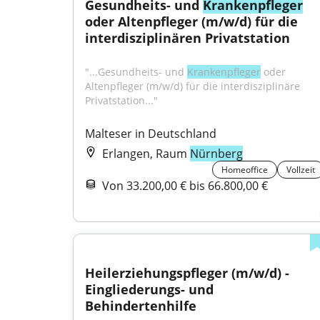
Gesundheits- und 
Krankenpfleger
oder Altenpfleger (m/w/d) für die 
interdisziplinären Privatstation
"...Gesundheits- und 
Krankenpfleger
 oder 
Altenpfleger (m/w/d) für die interdisziplinäre 
Privatstation..."
Malteser in Deutschland
Erlangen, Raum
Nürnberg
Homeoffice
Vollzeit
Von 33.200,00 € bis 66.800,00 €
Heilerziehungspfleger (m/w/d) - 
Eingliederungs- und 
Behindertenhilfe