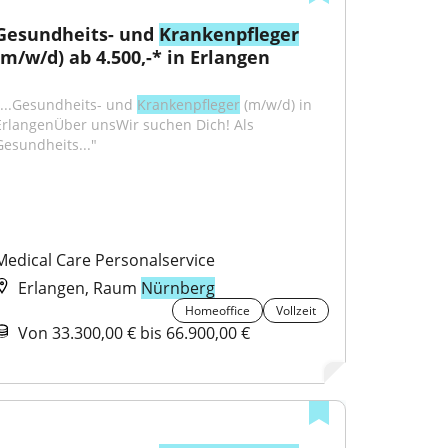
Gesundheits- und 
Krankenpfleger
(m/w/d) ab 4.500,-* in Erlangen
"...Gesundheits- und 
Krankenpfleger
 (m/w/d) in 
ErlangenÜber unsWir suchen Dich! Als 
Gesundheits..."
Medical Care Personalservice
Erlangen, Raum
Nürnberg
Homeoffice
Vollzeit
Von 33.300,00 € bis 66.900,00 €