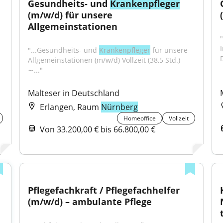
Gesundheits- und 
Krankenpfleger
(m/w/d) für unsere 
Allgemeinstationen
"...Gesundheits- und 
Krankenpfleger
 für unsere 
D
Allgemeinstationen (m/w/d) Vollzeit (38,5 Std.) 
∼..."
Malteser in Deutschland
Erlangen, Raum
Nürnberg
Homeoffice
Vollzeit
Von 33.200,00 € bis 66.800,00 €
Pflegefachkraft / Pflegefachhelfer 
(m/w/d) – ambulante Pflege