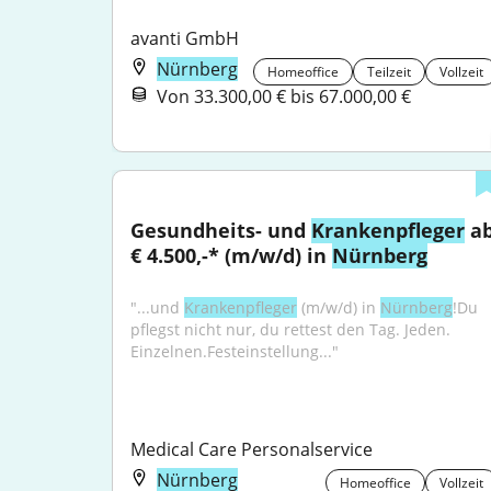
avanti GmbH
Nürnberg
Homeoffice
Teilzeit
Vollzeit
Von 33.300,00 € bis 67.000,00 €
Gesundheits- und 
Krankenpfleger
 ab
€ 4.500,-* (m/w/d) in 
Nürnberg
"...und 
Krankenpfleger
 (m/w/d) in 
Nürnberg
!Du 
pflegst nicht nur, du rettest den Tag. Jeden. 
Einzelnen.Festeinstellung..."
Medical Care Personalservice
Nürnberg
Homeoffice
Vollzeit