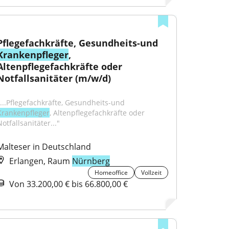
Pflegefachkräfte, Gesundheits-und 
Krankenpfleger
, 
Altenpflegefachkräfte oder 
Notfallsanitäter (m/w/d)
"...Pflegefachkräfte, Gesundheits-und 
Krankenpfleger
, Altenpflegefachkräfte oder 
otfallsanitäter..."
Malteser in Deutschland
Erlangen, Raum
Nürnberg
Homeoffice
Vollzeit
Von 33.200,00 € bis 66.800,00 €