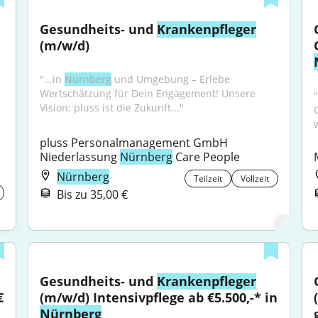
Gesundheits- und 
Krankenpfleger
(m/w/d)
"...in 
Nürnberg
 und Umgebung – Erlebe 
Wertschätzung für Dein Engagement! Unsere 
Vision: pluss ist die Zukunft..."
pluss Personalmanagement GmbH 
Niederlassung 
Nürnberg
 Care People
Nürnberg
Teilzeit
Vollzeit
Bis zu 35,00 €
Gesundheits- und 
Krankenpfleger
 
(m/w/d) Intensivpflege ab €5.500,-* in 
Nürnberg