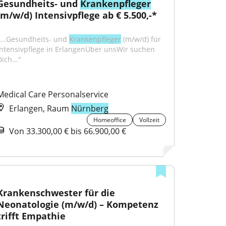
Gesundheits- und 
Krankenpfleger
(m/w/d) Intensivpflege ab € 5.500,-*
"...Gesundheits- und 
Krankenpfleger
 (m/w/d) für 
Intensivpflege in ErlangenÜber unsWir suchen 
ich..."
Medical Care Personalservice
Erlangen, Raum
Nürnberg
Homeoffice
Vollzeit
Von 33.300,00 € bis 66.900,00 €
Krankenschwester für die 
Neonatologie (m/w/d) – Kompetenz 
trifft Empathie