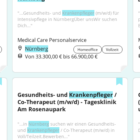
"...Gesundheits- und 
Krankenpfleger
 (m/w/d) für 
"
Intensivpflege in NürnbergÜber unsWir suchen 
Dich..."
Medical Care Personalservice
Nürnberg
Homeoffice
Vollzeit
Von 33.300,00 € bis 66.900,00 €
Gesundheits- und 
Krankenpfleger
 / 
Co-Therapeut (m/w/d) - Tagesklinik 
Am Rosenaupark
"...in 
Nürnberg
 suchen wir einen Gesundheits- 
und 
Krankenpfleger
 / Co-Therapeut (m/w/d) in 
D
Voll/Teilzeit.Bewerben..."