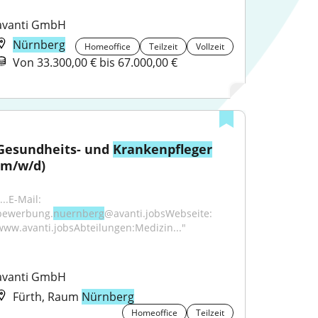
avanti GmbH
Nürnberg
Homeoffice
Teilzeit
Vollzeit
Von 33.300,00 € bis 67.000,00 €
Gesundheits- und 
Krankenpfleger
(m/w/d)
...E-Mail: 
bewerbung.
nuernberg
@avanti.jobsWebseite: 
www.avanti.jobsAbteilungen:Medizin..."
avanti GmbH
Fürth, Raum
Nürnberg
Homeoffice
Teilzeit