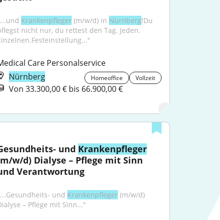
...und 
Krankenpfleger
 (m/w/d) in 
Nürnberg
!Du 
pflegst nicht nur, du rettest den Tag. Jeden. 
Einzelnen.Festeinstellung..."
Medical Care Personalservice
Nürnberg
Homeoffice
Vollzeit
Von 33.300,00 € bis 66.900,00 €
Gesundheits- und 
Krankenpfleger
(m/w/d) Dialyse – Pflege mit Sinn 
und Verantwortung
"...Gesundheits- und 
Krankenpfleger
 (m/w/d) 
ialyse – Pflege mit Sinn..."