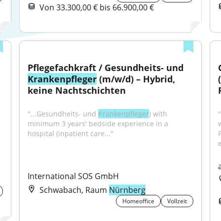
Von 33.300,00 € bis 66.900,00 €
Pflegefachkraft / Gesundheits- und 
Krankenpfleger
 (m/w/d) – Hybrid, 
keine Nachtschichten
"...Gesundheits- und 
Krankenpfleger
) with 
minimum 3 years' bedside experience in a 
hospital (inpatient care..."
International SOS GmbH
Schwabach, Raum
Nürnberg
Homeoffice
Vollzeit