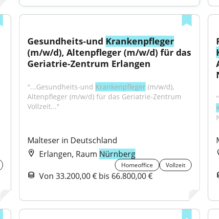
Gesundheits-und 
Krankenpfleger
(m/w/d), Altenpfleger (m/w/d) für das 
Geriatrie-Zentrum Erlangen
"...Gesundheits-und 
Krankenpfleger
 (m/w/d), 
Altenpfleger (m/w/d) für das Geriatrie-Zentrum 
Vollzeit..."
N
Malteser in Deutschland
Erlangen, Raum
Nürnberg
Homeoffice
Vollzeit
Von 33.200,00 € bis 66.800,00 €