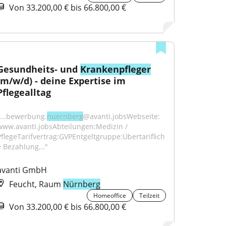
Von 33.200,00 € bis 66.800,00 €
Gesundheits- und 
Krankenpfleger
(m/w/d) - deine Expertise im 
Pflegealltag
"...bewerbung.
nuernberg
@avanti.jobsWebseite: 
www.avanti.jobsAbteilungen:Medizin / 
PflegeTarifvertrag:GVPEntgeltgruppe:Übertariflich
e Bezahlung..."
avanti GmbH
Feucht, Raum
Nürnberg
Homeoffice
Teilzeit
Von 33.200,00 € bis 66.800,00 €