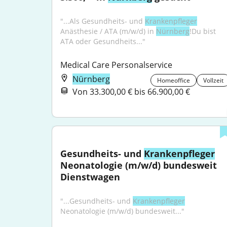
"...Als Gesundheits- und 
Krankenpfleger
Anästhesie / ATA (m/w/d) in 
Nürnberg
!Du bist 
ATA oder Gesundheits..."
Medical Care Personalservice
Nürnberg
Homeoffice
Vollzeit
Von 33.300,00 € bis 66.900,00 €
Gesundheits- und 
Krankenpfleger
Neonatologie (m/w/d) bundesweit 
Dienstwagen
"...Gesundheits- und 
Krankenpfleger
Neonatologie (m/w/d) bundesweit..."