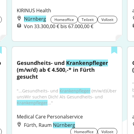
KIRINUS Health
Nürnberg
Homeoffice
Teilzeit
Vollzeit
Von 33.300,00 € bis 67.000,00 €
 
Gesundheits- und 
Krankenpfleger
(m/w/d) ab € 4.500,-* in Fürth 
gesucht
"
"...Gesundheits- und 
Krankenpfleger
 (m/w/d)Über 
unsWir suchen Dich! Als Gesundheits- und 
Krankenpfleger
..."
Medical Care Personalservice
Fürth, Raum
Nürnberg
Homeoffice
Vollzeit