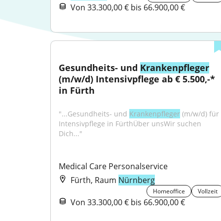
Von 33.300,00 € bis 66.900,00 €
Gesundheits- und 
Krankenpfleger
(m/w/d) Intensivpflege ab € 5.500,-* 
in Fürth
"...Gesundheits- und 
Krankenpfleger
 (m/w/d) für 
Intensivpflege in FürthÜber unsWir suchen 
Dich..."
Medical Care Personalservice
Fürth, Raum
Nürnberg
Homeoffice
Vollzeit
Von 33.300,00 € bis 66.900,00 €