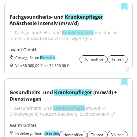
Fachgesundheits- und 
Krankenpfleger
Anästhesie Intensiv (m/w/d)
"...Fachgesundheits- und 
Krankenpfleger
 Anästhesie 
Intensiv (m/w/d)Einsatzort:CoswigArt(en..."
avanti GmbH
Coswig, Raum
Dresden
Homeoffice
Teilzeit
Von 38.500,00 € bis 79.300,00 €
Gesundheits- und 
Krankenpfleger
 (m/w/d) + 
Dienstwagen
"...Gesundheits- und 
Krankenpfleger
 (m/w/d) + 
DienstwagenEinsatzort:Radeberg, SachsenArt(en..."
avanti GmbH
Radeberg, Raum
Dresden
Homeoffice
Teilzeit
Vollzeit