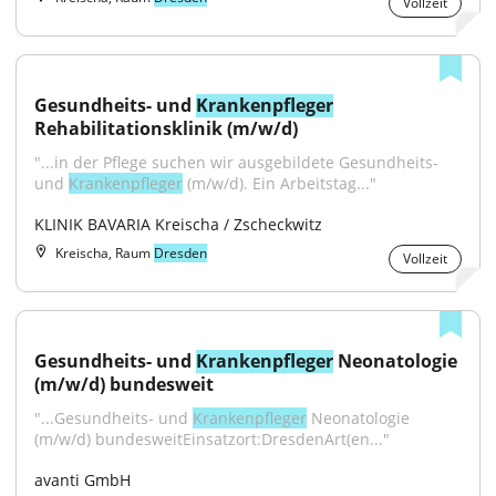
Vollzeit
Gesundheits- und 
Krankenpfleger
Rehabilitationsklinik (m/w/d)
"...in der Pflege suchen wir ausgebildete Gesundheits- 
und 
Krankenpfleger
 (m/w/d). Ein Arbeitstag..."
KLINIK BAVARIA Kreischa / Zscheckwitz
Kreischa, Raum
Dresden
Vollzeit
Gesundheits- und 
Krankenpfleger
 Neonatologie 
(m/w/d) bundesweit
"...Gesundheits- und 
Krankenpfleger
 Neonatologie 
(m/w/d) bundesweitEinsatzort:DresdenArt(en..."
avanti GmbH