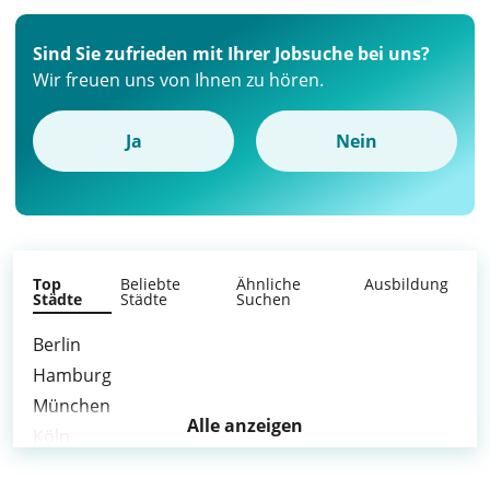
Sind Sie zufrieden mit Ihrer Jobsuche bei uns?
Wir freuen uns von Ihnen zu hören.
Ja
Nein
Top
Beliebte
Ähnliche
Ausbildung
Städte
Städte
Suchen
Berlin
Hamburg
München
Alle anzeigen
Köln
Frankfurt am Main