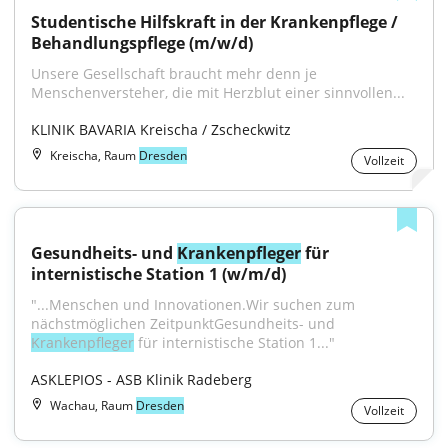
Studentische Hilfskraft in der Krankenpflege / 
Behandlungspflege (m/w/d)
Unsere Gesellschaft braucht mehr denn je 
Menschenversteher, die mit Herzblut einer sinnvollen...
KLINIK BAVARIA Kreischa / Zscheckwitz
Kreischa, Raum
Dresden
Vollzeit
Gesundheits- und 
Krankenpfleger
 für 
internistische Station 1 (w/m/d)
"...Menschen und Innovationen.Wir suchen zum 
nächstmöglichen ZeitpunktGesundheits- und 
Krankenpfleger
 für internistische Station 1..."
ASKLEPIOS - ASB Klinik Radeberg
Wachau, Raum
Dresden
Vollzeit