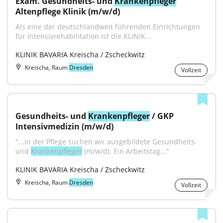
Exam. Gesundheits- und 
Krankenpfleger
Altenpflege Klinik (m/w/d)
Als eine der deutschlandweit führenden Einrichtungen 
für Intensivrehabilitation ist die KLINIK...
KLINIK BAVARIA Kreischa / Zscheckwitz
Kreischa, Raum
Dresden
Vollzeit
Gesundheits- und 
Krankenpfleger
 / GKP 
Intensivmedizin (m/w/d)
"...in der Pflege suchen wir ausgebildete Gesundheits- 
und 
Krankenpfleger
 (m/w/d). Ein Arbeitstag..."
KLINIK BAVARIA Kreischa / Zscheckwitz
Kreischa, Raum
Dresden
Vollzeit