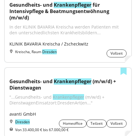
Gesundheits- und 
Krankenpfleger
 für 
Intensivpflege & Beatmungsentwöhnung 
(m/w/d)
In der KLINIK BAVARIA Kreischa werden Patienten mit 
den unterschiedlichsten Krankheitsbildern...
KLINIK BAVARIA Kreischa / Zscheckwitz
Kreischa, Raum
Dresden
Vollzeit
Gesundheits- und 
Krankenpfleger
 (m/w/d) + 
Dienstwagen
"...Gesundheits- und 
Krankenpfleger
 (m/w/d) + 
DienstwagenEinsatzort:DresdenArt(en..."
avanti GmbH
Dresden
Homeoffice
Teilzeit
Vollzeit
Von 33.400,00 € bis 67.000,00 €