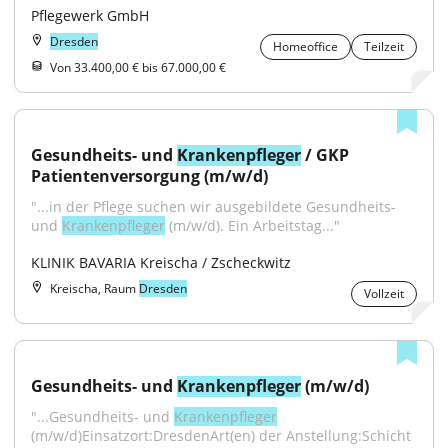
Pflegewerk GmbH
Dresden
Homeoffice
Teilzeit
Von 33.400,00 € bis 67.000,00 €
Gesundheits- und 
Krankenpfleger
 / GKP 
Patientenversorgung (m/w/d)
"...in der Pflege suchen wir ausgebildete Gesundheits- 
und 
Krankenpfleger
 (m/w/d). Ein Arbeitstag..."
KLINIK BAVARIA Kreischa / Zscheckwitz
Kreischa, Raum
Dresden
Vollzeit
Gesundheits- und 
Krankenpfleger
 (m/w/d)
"...Gesundheits- und 
Krankenpfleger
(m/w/d)Einsatzort:DresdenArt(en) der Anstellung:Schicht 