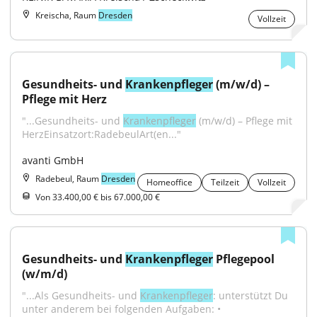
Kreischa, Raum
Dresden
Vollzeit
Gesundheits- und 
Krankenpfleger
 (m/w/d) – 
Pflege mit Herz
"...Gesundheits- und 
Krankenpfleger
 (m/w/d) – Pflege mit 
HerzEinsatzort:RadebeulArt(en..."
avanti GmbH
Radebeul, Raum
Dresden
Homeoffice
Teilzeit
Vollzeit
Von 33.400,00 € bis 67.000,00 €
Gesundheits- und 
Krankenpfleger
 Pflegepool 
(w/m/d)
"...Als Gesundheits- und 
Krankenpfleger
: unterstützt Du 
unter anderem bei folgenden Aufgaben: • 