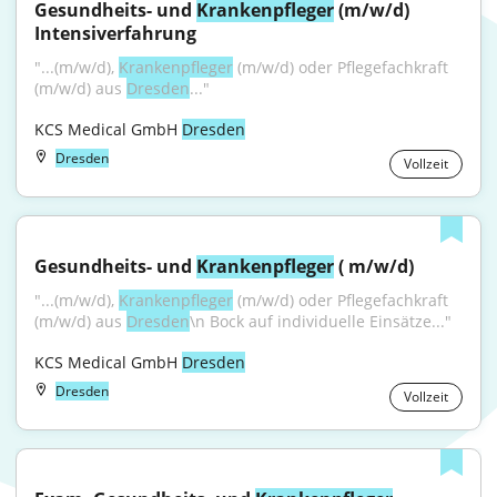
Gesundheits- und 
Krankenpfleger
 (m/w/d) 
Intensiverfahrung
"...(m/w/d), 
Krankenpfleger
 (m/w/d) oder Pflegefachkraft 
(m/w/d) aus 
Dresden
..."
KCS Medical GmbH 
Dresden
Dresden
Vollzeit
Gesundheits- und 
Krankenpfleger
 ( m/w/d)
"...(m/w/d), 
Krankenpfleger
 (m/w/d) oder Pflegefachkraft 
(m/w/d) aus 
Dresden
\n Bock auf individuelle Einsätze..."
KCS Medical GmbH 
Dresden
Dresden
Vollzeit