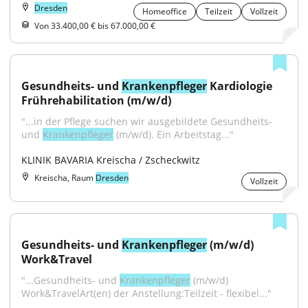
Dresden
Homeoffice
Teilzeit
Vollzeit
Von 33.400,00 € bis 67.000,00 €
Gesundheits- und 
Krankenpfleger
 Kardiologie 
Frührehabilitation (m/w/d)
"...in der Pflege suchen wir ausgebildete Gesundheits- 
und 
Krankenpfleger
 (m/w/d). Ein Arbeitstag..."
KLINIK BAVARIA Kreischa / Zscheckwitz
Kreischa, Raum
Dresden
Vollzeit
Gesundheits- und 
Krankenpfleger
 (m/w/d) 
Work&Travel
"...Gesundheits- und 
Krankenpfleger
 (m/w/d) 
Work&TravelArt(en) der Anstellung:Teilzeit - flexibel..."