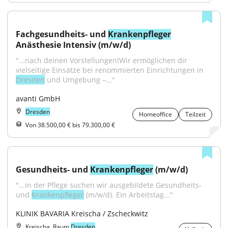
Fachgesundheits- und 
Krankenpfleger
Anästhesie Intensiv (m/w/d)
"...nach deinen Vorstellungen!Wir ermöglichen dir 
vielseitige Einsätze bei renommierten Einrichtungen in 
Dresden
 und Umgebung –..."
avanti GmbH
Dresden
Homeoffice
Teilzeit
Von 38.500,00 € bis 79.300,00 €
Gesundheits- und 
Krankenpfleger
 (m/w/d)
"...in der Pflege suchen wir ausgebildete Gesundheits- 
und 
Krankenpfleger
 (m/w/d). Ein Arbeitstag..."
KLINIK BAVARIA Kreischa / Zscheckwitz
Kreischa, Raum
Dresden