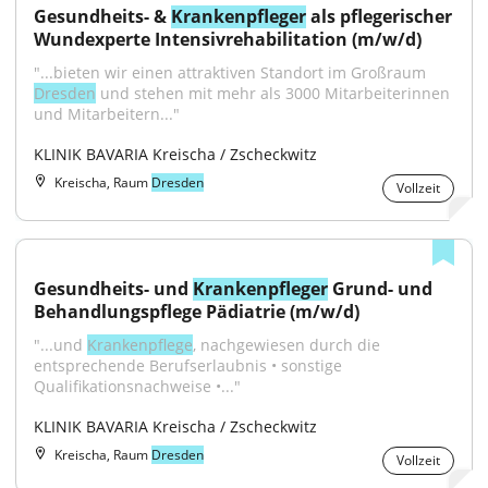
Gesundheits- & 
Krankenpfleger
 als pflegerischer 
Wundexperte Intensivrehabilitation (m/w/d)
"...bieten wir einen attraktiven Standort im Großraum 
Dresden
 und stehen mit mehr als 3000 Mitarbeiterinnen 
und Mitarbeitern..."
KLINIK BAVARIA Kreischa / Zscheckwitz
Kreischa, Raum
Dresden
Vollzeit
Gesundheits- und 
Krankenpfleger
 Grund- und 
Behandlungspflege Pädiatrie (m/w/d)
"...und 
Krankenpflege
, nachgewiesen durch die 
entsprechende Berufserlaubnis • sonstige 
Qualifikationsnachweise •..."
KLINIK BAVARIA Kreischa / Zscheckwitz
Kreischa, Raum
Dresden
Vollzeit