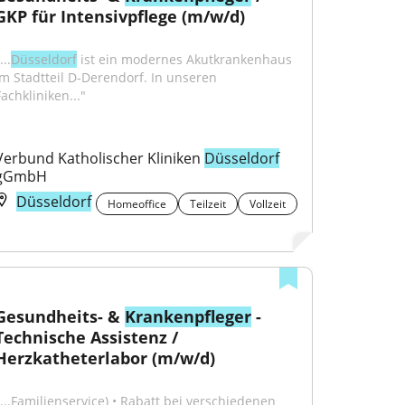
GKP für Intensivpflege (m/w/d)
...
Düsseldorf
 ist ein modernes Akutkrankenhaus 
im Stadtteil D-Derendorf. In unseren 
achkliniken..."
Verbund Katholischer Kliniken 
Düsseldorf
gGmbH
Düsseldorf
Homeoffice
Teilzeit
Vollzeit
Gesundheits- & 
Krankenpfleger
 - 
Technische Assistenz / 
Herzkatheterlabor (m/w/d)
"...Familienservice) • Rabatt bei verschiedenen 