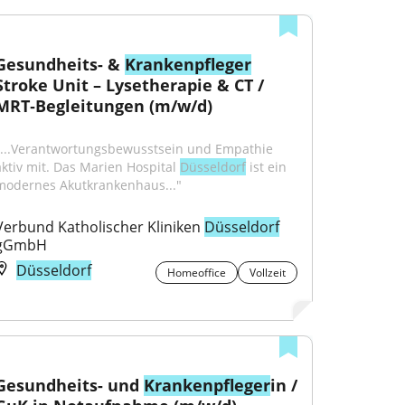
Gesundheits- & 
Krankenpfleger
Stroke Unit – Lysetherapie & CT / 
MRT‑Begleitungen (m/w/d)
"...Verantwortungsbewusstsein und Empathie 
aktiv mit. Das Marien Hospital 
Düsseldorf
 ist ein 
modernes Akutkrankenhaus..."
Verbund Katholischer Kliniken 
Düsseldorf
gGmbH
Düsseldorf
Homeoffice
Vollzeit
Gesundheits- und 
Krankenpfleger
in / 