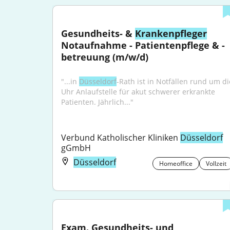
Gesundheits- & 
Krankenpfleger
Notaufnahme - Patientenpflege & -
betreuung (m/w/d)
"...in 
Düsseldorf
-Rath ist in Notfällen rund um die
Uhr Anlaufstelle für akut schwerer erkrankte 
Patienten. Jährlich..."
Verbund Katholischer Kliniken 
Düsseldorf
gGmbH
Düsseldorf
Homeoffice
Vollzeit
Exam. Gesundheits- und 