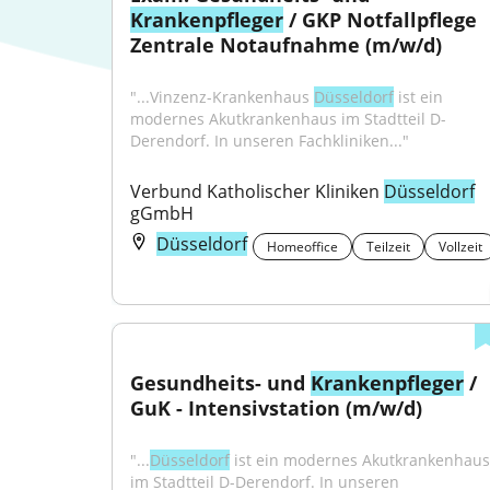
Krankenpfleger
 / GKP Notfallpflege 
Zentrale Notaufnahme (m/w/d)
"...Vinzenz-Krankenhaus 
Düsseldorf
 ist ein 
modernes Akutkrankenhaus im Stadtteil D-
Derendorf. In unseren Fachkliniken..."
Verbund Katholischer Kliniken 
Düsseldorf
gGmbH
Düsseldorf
Homeoffice
Teilzeit
Vollzeit
Gesundheits- und 
Krankenpfleger
 / 
GuK - Intensivstation (m/w/d)
"...
Düsseldorf
 ist ein modernes Akutkrankenhaus 
im Stadtteil D-Derendorf. In unseren 