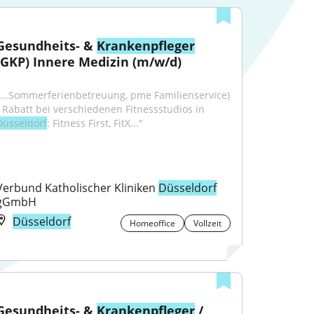
Gesundheits- & 
Krankenpfleger
(GKP) Innere Medizin (m/w/d)
"...Sommerferienbetreuung, pme Familienservice) 
• Rabatt bei verschiedenen Fitnessstudios in 
Düsseldorf
: Fitness First, FitX..."
Verbund Katholischer Kliniken 
Düsseldorf
gGmbH
Düsseldorf
Homeoffice
Vollzeit
Gesundheits- & 
Krankenpfleger
 / 