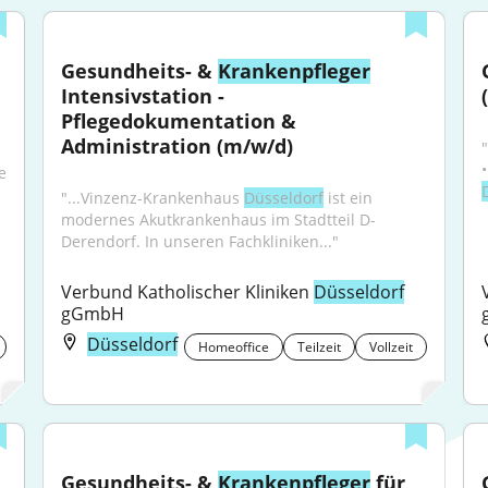
Gesundheits- & 
Krankenpfleger
Intensivstation - 
Pflegedokumentation & 
Administration (m/w/d)
 
"...Vinzenz-Krankenhaus 
Düsseldorf
 ist ein 
modernes Akutkrankenhaus im Stadtteil D-
Derendorf. In unseren Fachkliniken..."
Verbund Katholischer Kliniken 
Düsseldorf
gGmbH
Düsseldorf
Homeoffice
Teilzeit
Vollzeit
Gesundheits- & 
Krankenpfleger
 für 