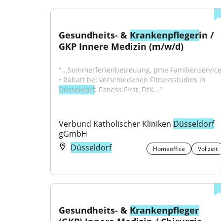
Gesundheits- & 
Krankenpfleger
in / 
GKP Innere Medizin (m/w/d)
"...Sommerferienbetreuung, pme Familienservice)
• Rabatt bei verschiedenen Fitnessstudios in 
Düsseldorf
: Fitness First, FitX..."
Verbund Katholischer Kliniken 
Düsseldorf
gGmbH
Düsseldorf
Homeoffice
Vollzeit
Gesundheits- & 
Krankenpfleger