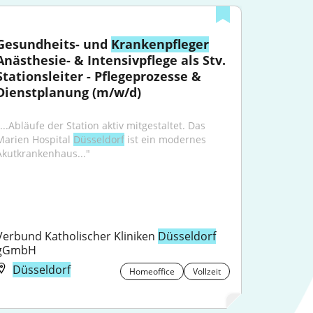
Gesundheits- und 
Krankenpfleger
Anästhesie- & Intensivpflege als Stv. 
Stationsleiter - Pflegeprozesse & 
Dienstplanung (m/w/d)
...Abläufe der Station aktiv mitgestaltet. Das 
Marien Hospital 
Düsseldorf
 ist ein modernes 
Akutkrankenhaus..."
Verbund Katholischer Kliniken 
Düsseldorf
gGmbH
Düsseldorf
Homeoffice
Vollzeit