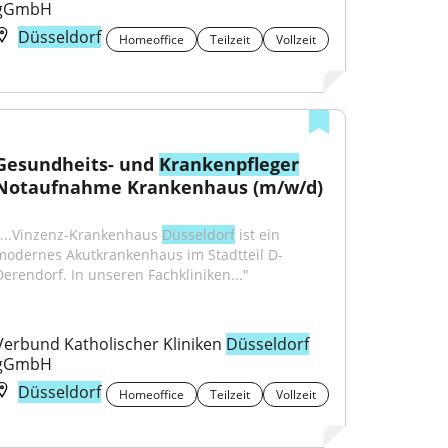
gGmbH
Düsseldorf
Homeoffice
Teilzeit
Vollzeit
Gesundheits- und 
Krankenpfleger
Notaufnahme Krankenhaus (m/w/d)
"...Vinzenz-Krankenhaus 
Düsseldorf
 ist ein 
modernes Akutkrankenhaus im Stadtteil D-
Derendorf. In unseren Fachkliniken..."
Verbund Katholischer Kliniken 
Düsseldorf
gGmbH
Düsseldorf
Homeoffice
Teilzeit
Vollzeit