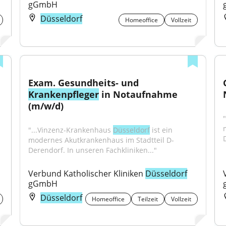
gGmbH
Düsseldorf
Homeoffice
Vollzeit
Exam. Gesundheits- und 
Krankenpfleger
 in Notaufnahme 
(m/w/d)
"...Vinzenz-Krankenhaus 
Düsseldorf
 ist ein 
modernes Akutkrankenhaus im Stadtteil D-
Derendorf. In unseren Fachkliniken..."
Verbund Katholischer Kliniken 
Düsseldorf
gGmbH
Düsseldorf
Homeoffice
Teilzeit
Vollzeit