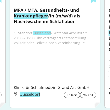
MFA / MTA, Gesundheits- und 
Krankenpfleger
/in (m/w/d) als 
Nachtwache im Schlaflabor
"...Standort 
Düsseldorf
-Grafental Arbeitszeit 
20:00 - 06:00 Uhr Vertragsart Festanstellung 
 
Vollzeit oder Teilzeit, nach Vereinbarung..."
"
Klinik für Schlafmedizin Grand Arc GmbH
Düsseldorf
Teilzeit
Vollzeit