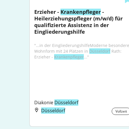
Erzieher - 
Krankenpfleger
 - 
Heilerziehungspfleger (m/w/d) für 
qualifizierte Assistenz in der 
Eingliederungshilfe
"...in der EingliederungshilfeModerne besondere
Wohnform mit 24 Plätzen in 
Düsseldorf
 Rath: 
Erzieher - 
Krankenpfleger
..."
Diakonie 
Düsseldorf
Düsseldorf
Vollzeit