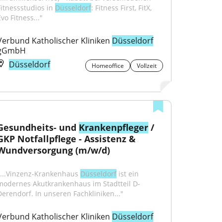
Fitnessstudios in 
Düsseldorf
: Fitness First, FitX, 
vo Fitness..."
Verbund Katholischer Kliniken 
Düsseldorf
gGmbH
Düsseldorf
Homeoffice
Vollzeit
Gesundheits- und 
Krankenpfleger
 / 
GKP Notfallpflege - Assistenz & 
Wundversorgung (m/w/d)
"...Vinzenz-Krankenhaus 
Düsseldorf
 ist ein 
modernes Akutkrankenhaus im Stadtteil D-
Derendorf. In unseren Fachkliniken..."
Verbund Katholischer Kliniken 
Düsseldorf