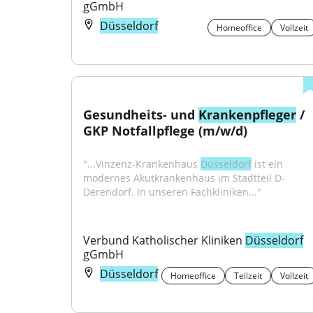
gGmbH
Düsseldorf
Homeoffice
Vollzeit
Gesundheits- und 
Krankenpfleger
 / 
GKP Notfallpflege (m/w/d)
"...Vinzenz-Krankenhaus 
Düsseldorf
 ist ein 
modernes Akutkrankenhaus im Stadtteil D-
Derendorf. In unseren Fachkliniken..."
Verbund Katholischer Kliniken 
Düsseldorf
gGmbH
Düsseldorf
Homeoffice
Teilzeit
Vollzeit