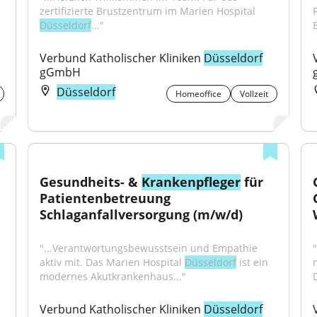
zertifizierte Brustzentrum im Marien Hospital 
Düsseldorf
..."
E
Verbund Katholischer Kliniken 
Düsseldorf
gGmbH
Düsseldorf
Homeoffice
Vollzeit
Gesundheits- & 
Krankenpfleger
 für 
Patientenbetreuung 
Schlaganfallversorgung (m/w/d)
"...Verantwortungsbewusstsein und Empathie 
aktiv mit. Das Marien Hospital 
Düsseldorf
 ist ein 
modernes Akutkrankenhaus..."
Verbund Katholischer Kliniken 
Düsseldorf