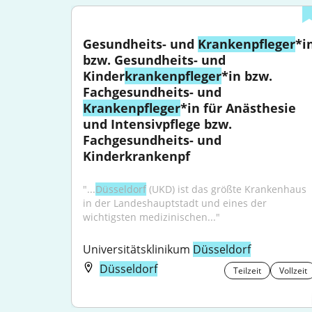
Gesundheits- und 
Krankenpfleger
*in
bzw. Gesundheits- und 
Kinder
krankenpfleger
*in bzw. 
Fachgesundheits- und 
Krankenpfleger
*in für Anästhesie 
und Intensivpflege bzw. 
Fachgesundheits- und 
Kinderkrankenpf
"...
Düsseldorf
 (UKD) ist das größte Krankenhaus 
in der Landeshauptstadt und eines der 
wichtigsten medizinischen..."
Universitätsklinikum 
Düsseldorf
Düsseldorf
Teilzeit
Vollzeit