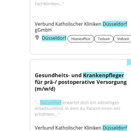
Fachkliniken..."
Verbund Katholischer Kliniken 
Düsseldorf
gGmbH
Düsseldorf
Homeoffice
Teilzeit
Vollzeit
Gesundheits- und 
Krankenpfleger
für prä‑/ postoperative Versorgung 
(m/w/d)
"...
Düsseldorf
 erwartet dich ein vielseitiges 
Arbeitsumfeld, in dem du Patient:innen mit 
erhöhtem..."
Verbund Katholischer Kliniken 
Düsseldorf