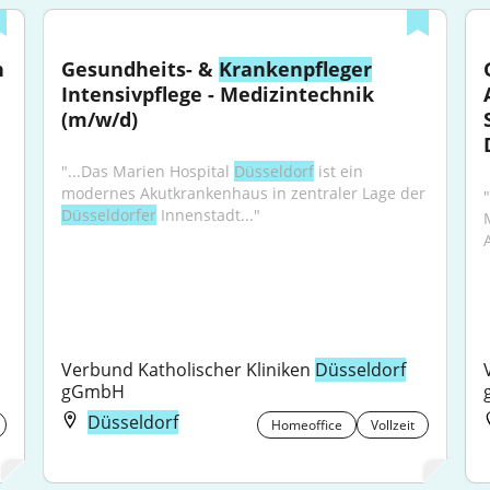
 
Gesundheits- & 
Krankenpfleger
Intensivpflege - Medizintechnik 
(m/w/d)
"...Das Marien Hospital 
Düsseldorf
 ist ein 
modernes Akutkrankenhaus in zentraler Lage der 
"
Düsseldorfer
 Innenstadt..."
Verbund Katholischer Kliniken 
Düsseldorf
gGmbH
Düsseldorf
Homeoffice
Vollzeit