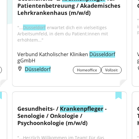
Patientenbetreuung / Akademisches 
Lehrkrankenhaus (m/w/d)
"
"...
Düsseldorf
 erwartet dich ein vielseitiges 
F
Arbeitsumfeld, in dem du Patient:innen mit 
erhöhtem..."
Verbund Katholischer Kliniken 
Düsseldorf
gGmbH
Düsseldorf
Homeoffice
Vollzeit
Gesundheits- / 
Krankenpfleger
 - 
Senologie / Onkologie / 
Psychoonkologie (m/w/d)
"...Herzlich Willkommen im Team! Für das 