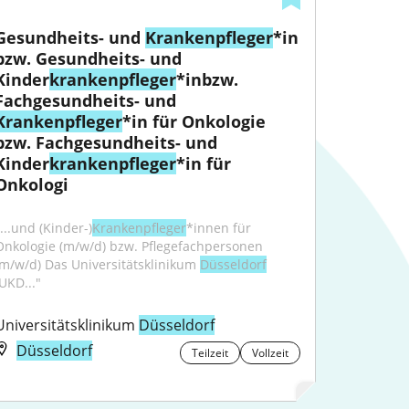
Gesundheits- und 
Krankenpfleger
*in 
bzw. Gesundheits- und 
Kinder
krankenpfleger
*inbzw. 
Fachgesundheits- und 
Krankenpfleger
*in für Onkologie 
bzw. Fachgesundheits- und 
Kinder
krankenpfleger
*in für 
Onkologi
...und (Kinder-)
Krankenpfleger
*innen für 
Onkologie (m/w/d) bzw. Pflegefachpersonen 
(m/w/d) Das Universitätsklinikum 
Düsseldorf
(UKD..."
Universitätsklinikum 
Düsseldorf
Düsseldorf
Teilzeit
Vollzeit