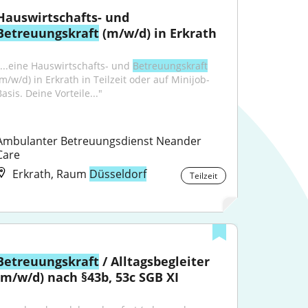
Hauswirtschafts- und 
Betreuungskraft
 (m/w/d) in Erkrath
"...eine Hauswirtschafts- und 
Betreuungskraft
(m/w/d) in Erkrath in Teilzeit oder auf Minijob-
asis. Deine Vorteile..."
Ambulanter Betreuungsdienst Neander 
Care
Erkrath, Raum
Düsseldorf
Teilzeit
Betreuungskraft
 / Alltagsbegleiter 
(m/w/d) nach §43b, 53c SGB XI