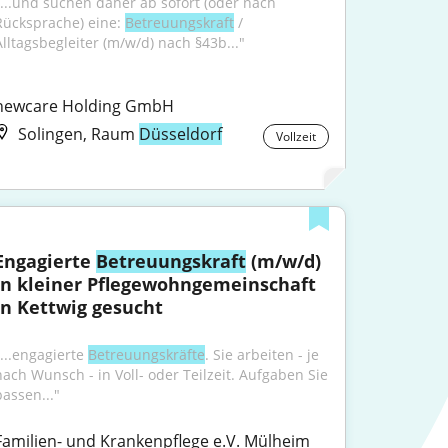
"...und suchen daher ab sofort (oder nach 
Rücksprache) eine: 
Betreuungskraft
 / 
Alltagsbegleiter (m/w/d) nach §43b..."
newcare Holding GmbH
Solingen, Raum
Düsseldorf
Vollzeit
Engagierte 
Betreuungskraft
 (m/w/d) 
in kleiner Pflegewohngemeinschaft 
in Kettwig gesucht
...engagierte 
Betreuungskräfte
. Sie arbeiten - je 
nach Wunsch - in Voll- oder Teilzeit. Aufgaben Sie 
passen..."
Familien- und Krankenpflege e.V. Mülheim