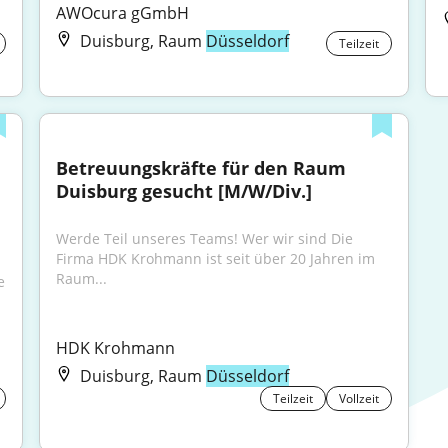
AWOcura gGmbH
Duisburg, Raum
Düsseldorf
Teilzeit
Betreuungskräfte für den Raum 
Duisburg gesucht [M/W/Div.]
Werde Teil unseres Teams! Wer wir sind Die 
Firma HDK Krohmann ist seit über 20 Jahren im 
Raum...
 
HDK Krohmann
Duisburg, Raum
Düsseldorf
Teilzeit
Vollzeit