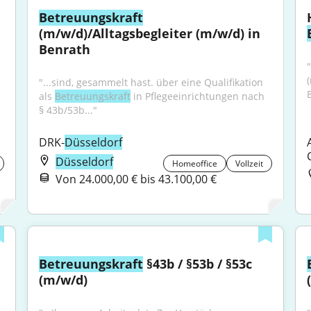
Betreuungskraft
(m/w/d)/Alltagsbegleiter (m/w/d) in 
Benrath
"...sind, gesammelt hast. über eine Qualifikation 
B
als 
Betreuungskraft
 in Pflegeeinrichtungen nach 
§ 43b/53b..."
DRK-
Düsseldorf
Düsseldorf
Homeoffice
Vollzeit
Von 24.000,00 € bis 43.100,00 €
Betreuungskraft
 §43b / §53b / §53c 
(m/w/d)