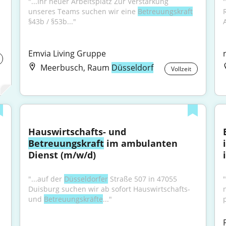
"...Ihr neuer Arbeitsplatz Zur Verstärkung 
unseres Teams suchen wir eine 
Betreuungskraft
§43b / §53b..."
Emvia Living Gruppe
Meerbusch, Raum
Düsseldorf
Vollzeit
Hauswirtschafts- und 
Betreuungskraft
 im ambulanten 
Dienst (m/w/d)
"...auf der 
Düsseldorfer
 Straße 507 in 47055 
"
Duisburg suchen wir ab sofort Hauswirtschafts- 
und 
Betreuungskräfte
..."