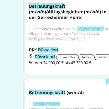
Betreuungskraft
(m/w/d)/Alltagsbegleiter (m/w/d) in 
der Gerresheimer Höhe
"...über eine Qualifikation als 
Betreuungskraft
 in 
Pflegeeinrichtungen nach § 43b/53b SGX XI 
verfügst bzw. eine Qualifikation..."
DRK-
Düsseldorf
Düsseldorf
Homeoffice
Teilzeit
Vollzeit
Von 24.000,00 € bis 43.300,00 €
Betreuungskraft
 (w/m/d)
"...
Betreuungskraft
(w/m/d)AufgabenBetreuungskraft (w/m/d) bei 