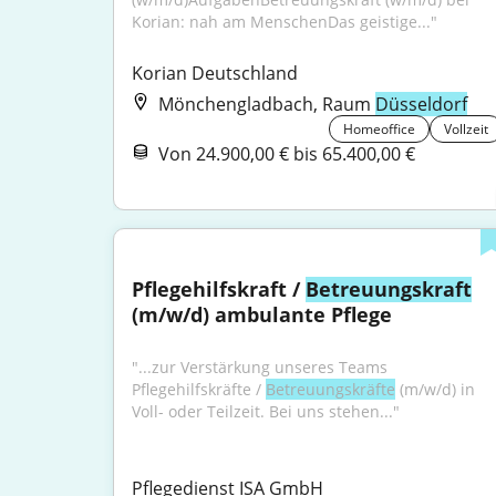
Korian: nah am MenschenDas geistige..."
Korian Deutschland
Mönchengladbach, Raum
Düsseldorf
Homeoffice
Vollzeit
Von 24.900,00 € bis 65.400,00 €
Pflegehilfskraft / 
Betreuungskraft
(m/w/d) ambulante Pflege
"...zur Verstärkung unseres Teams 
Pflegehilfskräfte / 
Betreuungskräfte
 (m/w/d) in 
Voll- oder Teilzeit. Bei uns stehen..."
Pflegedienst ISA GmbH