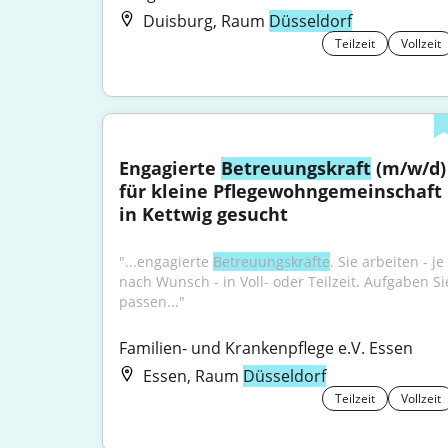
Duisburg, Raum
Düsseldorf
Teilzeit
Vollzeit
Engagierte 
Betreuungskraft
 (m/w/d) 
für kleine Pflegewohngemeinschaft 
in Kettwig gesucht
"...engagierte 
Betreuungskräfte
. Sie arbeiten - je 
nach Wunsch - in Voll- oder Teilzeit. Aufgaben Sie
passen..."
Familien- und Krankenpflege e.V. Essen
Essen, Raum
Düsseldorf
Teilzeit
Vollzeit