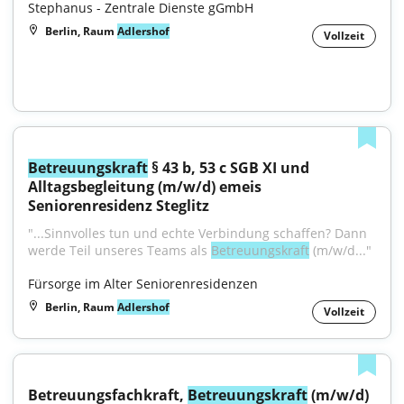
Stephanus - Zentrale Dienste gGmbH
Berlin, Raum
Adlershof
Vollzeit
Betreuungskraft
 § 43 b, 53 c SGB XI und 
Alltagsbegleitung (m/w/d) emeis 
Seniorenresidenz Steglitz
"...Sinnvolles tun und echte Verbindung schaffen? Dann 
werde Teil unseres Teams als 
Betreuungskraft
 (m/w/d..."
Fürsorge im Alter Seniorenresidenzen
Berlin, Raum
Adlershof
Vollzeit
Betreuungsfachkraft, 
Betreuungskraft
 (m/w/d)