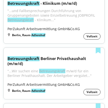
Betreuungskraft
 - Klinikum (m/w/d)
"...und Fallbesprechungen Durchführung von 
Gruppenangeboten sowie Einzelbetreuung JOBPROFIL 
Betreuungskraft
 - Klinikum..."
PerZukunft Arbeitsvermittlung GmbH&Co.KG
Berlin, Raum
Adlershof
Vollzeit
Betreuungskraft
 Berliner Privathaushalt 
(m/w/d)
"...Wir suchen eine 
Betreuungskraft
 m/w/d für ein 
Berliner Privathaushalt. Der Arbeitgeber vergütet..."
PerZukunft Arbeitsvermittlung GmbH&Co.KG
Berlin, Raum
Adlershof
Vollzeit