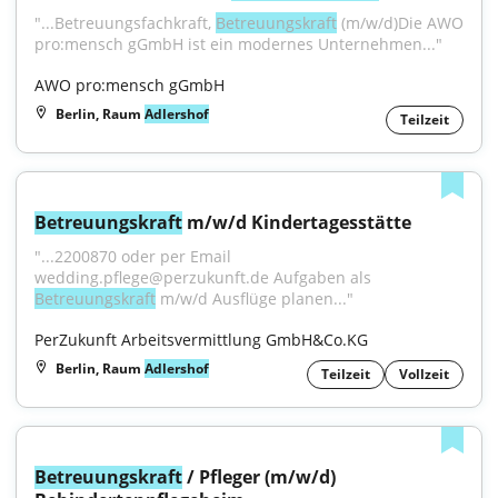
"...Betreuungsfachkraft, 
Betreuungskraft
 (m/w/d)Die AWO 
pro:mensch gGmbH ist ein modernes Unternehmen..."
AWO pro:mensch gGmbH
Berlin, Raum
Adlershof
Teilzeit
Betreuungskraft
 m/w/d Kindertagesstätte
"...2200870 oder per Email 
wedding.pflege@perzukunft.de Aufgaben als 
Betreuungskraft
 m/w/d Ausflüge planen..."
PerZukunft Arbeitsvermittlung GmbH&Co.KG
Berlin, Raum
Adlershof
Teilzeit
Vollzeit
Betreuungskraft
 / Pfleger (m/w/d) 