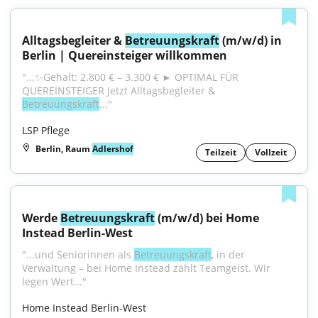
Alltagsbegleiter & 
Betreuungskraft
 (m/w/d) in 
Berlin | Quereinsteiger willkommen
"...✨Gehalt: 2.800 € – 3.300 € ► OPTIMAL FÜR 
QUEREINSTEIGER Jetzt Alltagsbegleiter & 
Betreuungskraft
..."
LSP Pflege
Berlin, Raum
Adlershof
Teilzeit
Vollzeit
Werde 
Betreuungskraft
 (m/w/d) bei Home 
Instead Berlin-West
"...und Seniorinnen als 
Betreuungskraft
, in der 
Verwaltung – bei Home Instead zählt Teamgeist. Wir 
legen Wert..."
Home Instead Berlin-West