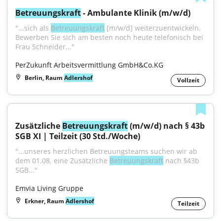
Betreuungskraft
 - Ambulante Klinik (m/w/d)
"...sich als 
Betreuungskraft
 [m/w/d] weiterzuentwickeln. 
Bewerben Sie sich am besten noch heute telefonisch bei 
Frau Schneider..."
PerZukunft Arbeitsvermittlung GmbH&Co.KG
Berlin, Raum
Adlershof
Vollzeit
Zusätzliche 
Betreuungskraft
 (m/w/d) nach § 43b 
SGB XI | Teilzeit (30 Std./Woche)
"...unseres herzlichen Betreuungsteams suchen wir ab 
dem 01.08. eine Zusätzliche 
Betreuungskraft
 nach §43b 
SGB..."
Emvia Living Gruppe
Erkner, Raum
Adlershof
Teilzeit