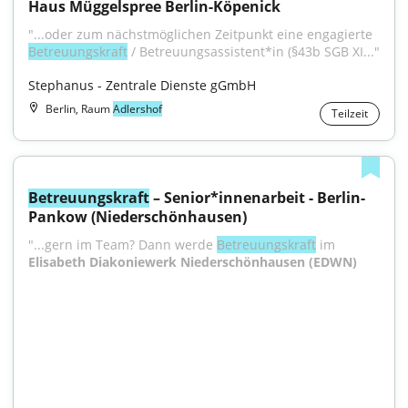
Haus Müggelspree Berlin-Köpenick
"...oder zum nächstmöglichen Zeitpunkt eine engagierte 
Betreuungskraft
 / Betreuungsassistent*in (§43b SGB XI..."
Stephanus - Zentrale Dienste gGmbH
Berlin, Raum
Adlershof
Teilzeit
Betreuungskraft
 – Senior*innenarbeit - Berlin-
Pankow (Niederschönhausen)
"...gern im Team? Dann werde 
Betreuungskraft
 im 
Elisabeth Diakoniewerk Niederschönhausen (EDWN)
