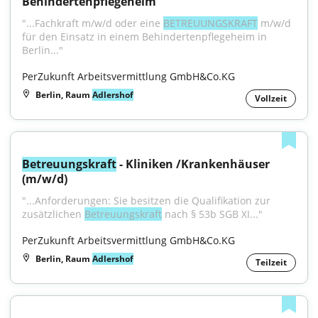
Behindertenpflegeheim
"...Fachkraft m/w/d oder eine 
BETREUUNGSKRAFT
 m/w/d 
für den Einsatz in einem Behindertenpflegeheim in 
Berlin..."
PerZukunft Arbeitsvermittlung GmbH&Co.KG
Berlin, Raum
Adlershof
Vollzeit
Betreuungskraft
 - Kliniken /Krankenhäuser 
(m/w/d)
"...Anforderungen: Sie besitzen die Qualifikation zur 
zusätzlichen 
Betreuungskraft
 nach § 53b SGB XI..."
PerZukunft Arbeitsvermittlung GmbH&Co.KG
Berlin, Raum
Adlershof
Teilzeit