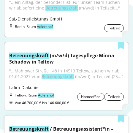
"...ein Alltag, der besonders ist. Für unser Team suchen 
wir ab sofort eine 
Betreuungskraft
 (m/w/d) in Teilzeit..."
SaL-Dienstleistungs GmbH
Berlin, Raum
Adlershof
Teilzeit
Betreuungskraft
 (m/w/d) Tagespflege Minna 
Schadow in Teltow
"...Mahlower Straße 148 in 14513 Teltow, suchen wir ab 
01.01.2027 eine 
Betreuungskraft
 (m/w/d) in Teilzeit (25..."
Lafim-Diakonie
Teltow, Raum
Adlershof
Homeoffice
Teilzeit
Von 46.700,00 € bis 146.600,00 €
Betreuungskraft
 / Betreuungsassistent*in – 