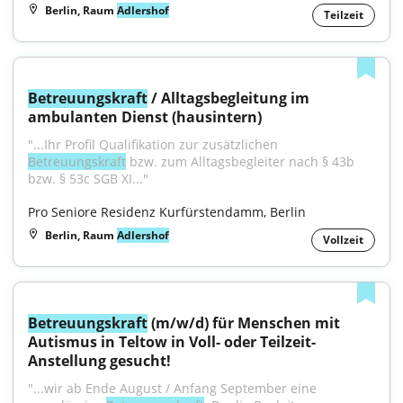
Berlin, Raum
Adlershof
Teilzeit
Betreuungskraft
 / Alltagsbegleitung im 
ambulanten Dienst (hausintern)
"...Ihr Profil Qualifikation zur zusätzlichen 
Betreuungskraft
 bzw. zum Alltagsbegleiter nach § 43b 
bzw. § 53c SGB XI..."
Pro Seniore Residenz Kurfürstendamm, Berlin
Berlin, Raum
Adlershof
Vollzeit
Betreuungskraft
 (m/w/d) für Menschen mit 
Autismus in Teltow in Voll- oder Teilzeit-
Anstellung gesucht!
"...wir ab Ende August / Anfang September eine 