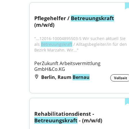
Pflegehelfer / 
Betreuungskraft
(m/w/d)
"...12016-10004895503-S Wir suchen aktuell Sie 
als 
Betreuungskraft
 / Alltagsbegleiter/in für den 
Bezirk Marzahn. Wir..."
PerZukunft Arbeitsvermittlung 
GmbH&Co.KG
Berlin, Raum
Bernau
Vollzeit
Rehabilitationsdienst - 
Betreuungskraft
 - (m/w/d)