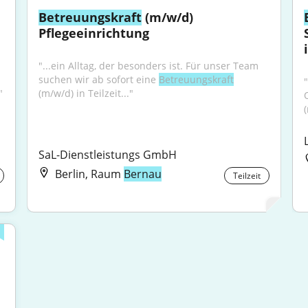
Betreuungskraft
 (m/w/d) 
Pflegeeinrichtung
"...ein Alltag, der besonders ist. Für unser Team 
suchen wir ab sofort eine 
Betreuungskraft
"
(m/w/d) in Teilzeit..."
SaL-Dienstleistungs GmbH
Berlin, Raum
Bernau
Teilzeit