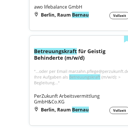
awo lifebalance GmbH
Berlin, Raum
Bernau
Vollzeit
Betreuungskraft
 für Geistig 
Behinderte (m/w/d)
"...oder per Email marzahn.pflege@perzukunft.de
Ihre Aufgaben als 
Betreuungskraft
 (m/w/d): > 
Begleitung..."
PerZukunft Arbeitsvermittlung 
GmbH&Co.KG
Berlin, Raum
Bernau
Vollzeit