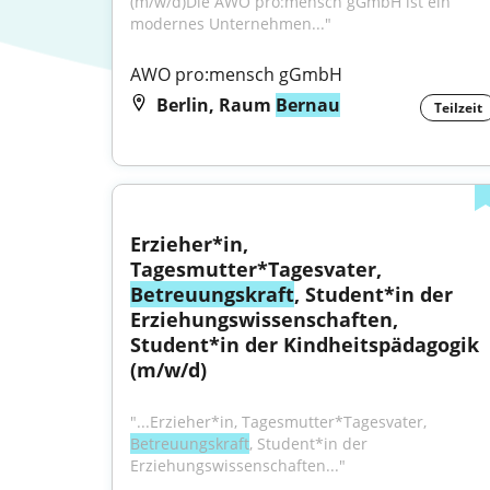
(m/w/d)Die AWO pro:mensch gGmbH ist ein 
modernes Unternehmen..."
AWO pro:mensch gGmbH
Berlin, Raum
Bernau
Teilzeit
Erzieher*in, 
Tagesmutter*Tagesvater, 
Betreuungskraft
, Student*in der 
Erziehungswissenschaften, 
Student*in der Kindheitspädagogik 
(m/w/d)
"...Erzieher*in, Tagesmutter*Tagesvater, 
Betreuungskraft
, Student*in der 
Erziehungswissenschaften..."