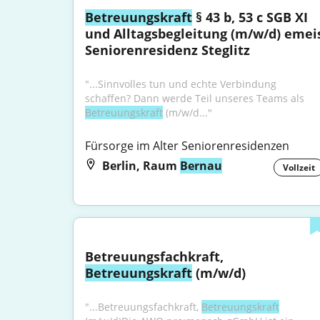
Betreuungskraft
 § 43 b, 53 c SGB XI 
und Alltagsbegleitung (m/w/d) emeis
Seniorenresidenz Steglitz
"...Sinnvolles tun und echte Verbindung 
schaffen? Dann werde Teil unseres Teams als 
Betreuungskraft
 (m/w/d..."
Fürsorge im Alter Seniorenresidenzen
Berlin, Raum
Bernau
Vollzeit
Betreuungsfachkraft, 
Betreuungskraft
 (m/w/d)
"...Betreuungsfachkraft, 
Betreuungskraft