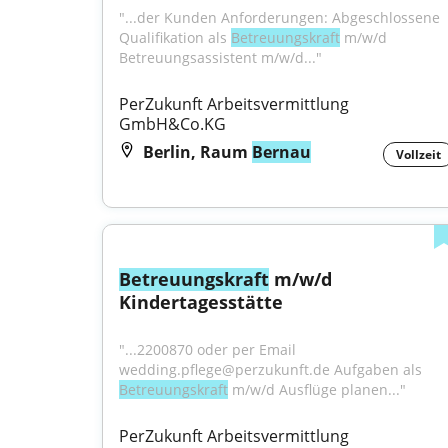
"...der Kunden Anforderungen: Abgeschlossene 
Qualifikation als 
Betreuungskraft
 m/w/d 
Betreuungsassistent m/w/d..."
PerZukunft Arbeitsvermittlung 
GmbH&Co.KG
Berlin, Raum
Bernau
Vollzeit
Betreuungskraft
 m/w/d 
Kindertagesstätte
"...2200870 oder per Email 
wedding.pflege@perzukunft.de Aufgaben als 
Betreuungskraft
 m/w/d Ausflüge planen..."
PerZukunft Arbeitsvermittlung 