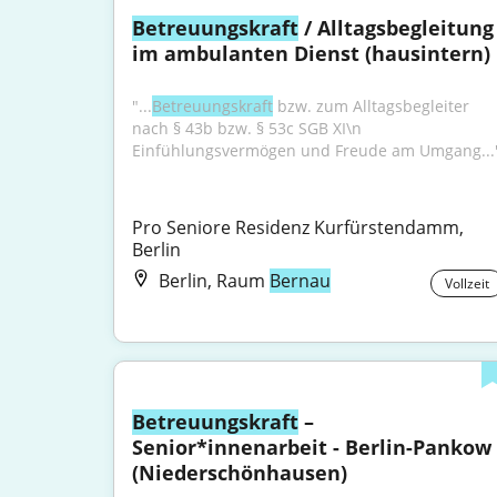
Betreuungskraft
 / Alltagsbegleitung 
im ambulanten Dienst (hausintern)
"...
Betreuungskraft
 bzw. zum Alltagsbegleiter 
nach § 43b bzw. § 53c SGB XI\n 
Einfühlungsvermögen und Freude am Umgang...
Pro Seniore Residenz Kurfürstendamm, 
Berlin
Berlin, Raum
Bernau
Vollzeit
Betreuungskraft
 – 
Senior*innenarbeit - Berlin-Pankow 
(Niederschönhausen)