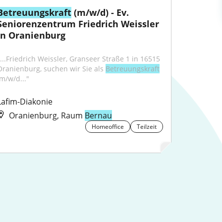
Betreuungskraft
 (m/w/d) - Ev. 
Seniorenzentrum Friedrich Weissler 
in Oranienburg
"...Friedrich Weissler, Granseer Straße 1 in 16515 
Oranienburg, suchen wir Sie als 
Betreuungskraft
(m/w/d..."
Lafim-Diakonie
Oranienburg, Raum
Bernau
Homeoffice
Teilzeit