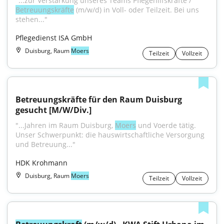
"...zur Verstärkung unseres Teams Pflegehilfskräfte / 
Betreuungskräfte
 (m/w/d) in Voll- oder Teilzeit. Bei uns 
stehen..."
Pflegedienst ISA GmbH
Duisburg, Raum
Moers
Teilzeit
Vollzeit
Betreuungskräfte für den Raum Duisburg 
gesucht [M/W/Div.]
"...Jahren im Raum Duisburg, 
Moers
 und Voerde tätig. 
Unser Schwerpunkt: die hauswirtschaftliche Versorgung 
und Betreuung..."
HDK Krohmann
Duisburg, Raum
Moers
Teilzeit
Vollzeit