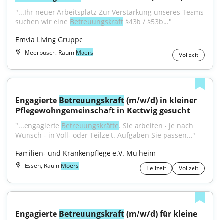
"...Ihr neuer Arbeitsplatz Zur Verstärkung unseres Teams 
suchen wir eine 
Betreuungskraft
 §43b / §53b..."
Emvia Living Gruppe
Meerbusch, Raum
Moers
Vollzeit
Engagierte 
Betreuungskraft
 (m/w/d) in kleiner 
Pflegewohngemeinschaft in Kettwig gesucht
"...engagierte 
Betreuungskräfte
. Sie arbeiten - je nach 
Wunsch - in Voll- oder Teilzeit. Aufgaben Sie passen..."
Familien- und Krankenpflege e.V. Mülheim
Essen, Raum
Moers
Teilzeit
Vollzeit
Engagierte 
Betreuungskraft
 (m/w/d) für kleine 