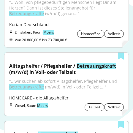
"...Wohl von pflegebedürftigen Menschen liegt Dir am 
Herzen? Dann ist dieses Stellenangebot für 
Betreuungskräfte
 (w/m/d) genau..."
Korian Deutschland
Dinslaken, Raum
Moers
Homeoffice
Vollzeit
Von 20.800,00 € bis 73.700,00 €
Alltagshelfer / Pflegehelfer / 
Betreuungskraft
(m/w/d) in Voll- oder Teilzeit
"...wir suchen ab sofort Alltagshelfer, Pflegehelfer und 
Betreuungskräfte
 (m/w/d) in Voll- oder Teilzeit..."
HOMECARE - die Alltagshelfer
Wesel, Raum
Moers
Teilzeit
Vollzeit