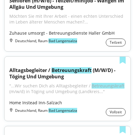
Senioren (m/w/d) - Teilzeit/minijob - Wangen Im 
Allgäu Und Umgebung
Möchten Sie mit Ihrer Arbeit - einen echten Unterschied 
im Leben älterer Menschen machen?...
Zuhause umsorgt - Betreuungsdienste Haller GmbH
Deutschland, Raum
Bad Langensalza
Teilzeit
Alltagsbegleiter / 
Betreuungskraft
 (M/W/D) - 
Töging Und Umgebung
"...Wir suchen Dich als Alltagsbegleiter / 
Betreuungskraft
(m/w/d) in Töging und Umgebung (Landkreis..."
Home Instead Inn-Salzach
Deutschland, Raum
Bad Langensalza
Vollzeit