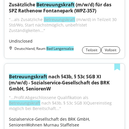
Zusätzliche 
Betreuungskraft
 (m/w/d) für das 
SPZ Rathenow Fontanepark (WPZ-357)
"...als Zusätzliche 
Betreuungskraft
 (m/w/d) in Teilzeit 30 
Std/Wo, Start nächstmöglich, unbefristet 
Zuständigkeiten..."
Undisclosed
Deutschland, Raum
Bad Langensalza
Teilzeit
Vollzeit
Betreuungskraft
 nach §43b, § 53c SGB XI 
(m/w/d) - Sozialservice-Gesellschaft des BRK 
GmbH, SeniorenW
"...Profil:Abgeschlossene Qualifikation als 
Betreuungskraft
 nach §43b, § 53c SGB XIQuereinstieg 
möglich bei Bereitschaft..."
Sozialservice-Gesellschaft des BRK GmbH, 
SeniorenWohnen Murnau Staffelsee