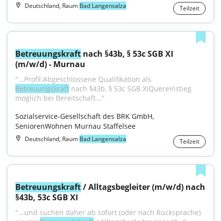
Deutschland, Raum
Bad Langensalza
Teilzeit
Betreuungskraft
 nach §43b, § 53c SGB XI 
(m/w/d) - Murnau
"...Profil:Abgeschlossene Qualifikation als 
Betreuungskraft
 nach §43b, § 53c SGB XIQuereinstieg 
möglich bei Bereitschaft..."
Sozialservice-Gesellschaft des BRK GmbH, 
SeniorenWohnen Murnau Staffelsee
Deutschland, Raum
Bad Langensalza
Teilzeit
Betreuungskraft
 / Alltagsbegleiter (m/w/d) nach 
§43b, 53c SGB XI
"...und suchen daher ab sofort (oder nach Rücksprache) 