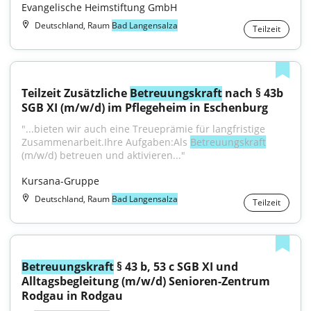
Evangelische Heimstiftung GmbH
Deutschland, Raum
Bad Langensalza
Teilzeit
Teilzeit Zusätzliche 
Betreuungskraft
 nach § 43b 
SGB XI (m/w/d) im Pflegeheim in Eschenburg
"...bieten wir auch eine Treueprämie für langfristige 
Zusammenarbeit.Ihre Aufgaben:Als 
Betreuungskraft
(m/w/d) betreuen und aktivieren..."
Kursana-Gruppe
Deutschland, Raum
Bad Langensalza
Teilzeit
Betreuungskraft
 § 43 b, 53 c SGB XI und 
Alltagsbegleitung (m/w/d) Senioren-Zentrum 
Rodgau in Rodgau