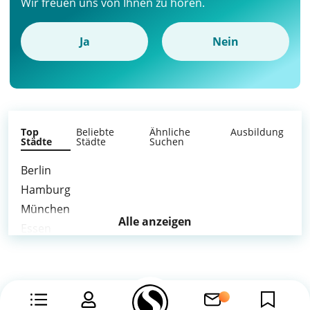
Wir freuen uns von Ihnen zu hören.
Ja
Nein
Top
Beliebte
Ähnliche
Ausbildung
Städte
Städte
Suchen
Berlin
Hamburg
München
Alle anzeigen
Essen
Duisburg
Bochum
Bonn
Gelsenkirchen