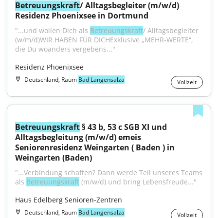
Betreuungskraft
/ Alltagsbegleiter (m/w/d) 
Residenz Phoenixsee in Dortmund
"...und wollen Dich als 
Betreuungskraft
/ Alltagsbegleiter 
(w/m/d)WIR HABEN FÜR DICHExklusive „MEHR-WERTE“, 
die Du woanders vergebens..."
Residenz Phoenixsee
Deutschland, Raum
Bad Langensalza
Vollzeit
Betreuungskraft
 § 43 b, 53 c SGB XI und 
Alltagsbegleitung (m/w/d) emeis 
Seniorenresidenz Weingarten ( Baden ) in 
Weingarten (Baden)
"...Verbindung schaffen? Dann werde Teil unseres Teams 
als 
Betreuungskraft
 (m/w/d) und bring Lebensfreude..."
Haus Edelberg Senioren-Zentren
Deutschland, Raum
Bad Langensalza
Vollzeit