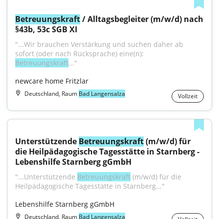
Betreuungskraft
 / Alltagsbegleiter (m/w/d) nach 
§43b, 53c SGB XI
"...Wir brauchen Verstärkung und suchen daher ab 
sofort (oder nach Rücksprache) eine(n): 
Betreuungskraft
..."
newcare home Fritzlar
Deutschland, Raum
Bad Langensalza
Vollzeit
Unterstützende 
Betreuungskraft
 (m/w/d) für 
die Heilpädagogische Tagesstätte in Starnberg - 
Lebenshilfe Starnberg gGmbH
"...Unterstützende 
Betreuungskraft
 (m/w/d) für die 
Heilpädagogische Tagesstätte in Starnberg..."
Lebenshilfe Starnberg gGmbH
Deutschland, Raum
Bad Langensalza