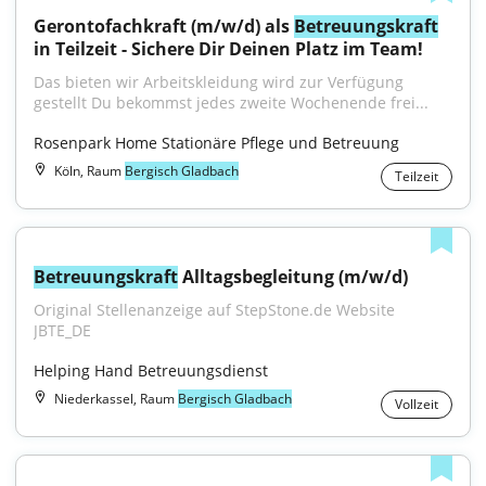
Gerontofachkraft (m/w/d) als 
Betreuungskraft
in Teilzeit - Sichere Dir Deinen Platz im Team!
Das bieten wir Arbeitskleidung wird zur Verfügung 
gestellt Du bekommst jedes zweite Wochenende frei...
Rosenpark Home Stationäre Pflege und Betreuung
Köln, Raum
Bergisch Gladbach
Teilzeit
Betreuungskraft
 Alltagsbegleitung (m/w/d)
Original Stellenanzeige auf StepStone.de Website 
JBTE_DE
Helping Hand Betreuungsdienst
Niederkassel, Raum
Bergisch Gladbach
Vollzeit