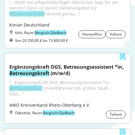
"...Wohl von pflegebedürftigen Menschen liegt Dir am 
Herzen? Dann ist dieses Stellenangebot für 
Betreuungskräfte
 (w/m/d) genau..."
Korian Deutschland
Köln, Raum
Bergisch Gladbach
Homeoffice
Vollzeit
Von 20.700,00 € bis 73.800,00 €
Ergänzungskraft OGS, Betreuungsassistent *in, 
Betreuungskraft
 (m/w/d)
"...Ergänzungskraft OGS, Betreuungsassistent *in, 
Betreuungskraft
 (m/w/d)Kleiner Job, großer Spaß – 
OGS..."
AWO Kreisverband Rhein-Oberberg e.V.
Odenthal, Raum
Bergisch Gladbach
Teilzeit