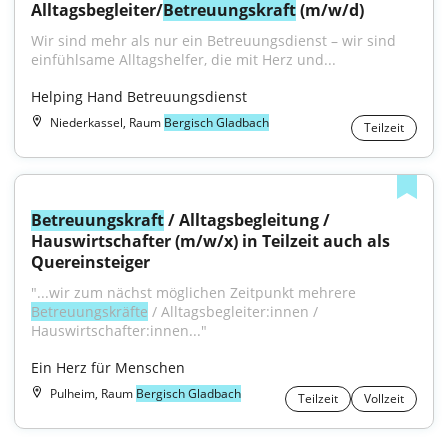
Alltagsbegleiter/
Betreuungskraft
 (m/w/d)
Wir sind mehr als nur ein Betreuungsdienst – wir sind 
einfühlsame Alltagshelfer, die mit Herz und...
Helping Hand Betreuungsdienst
Niederkassel, Raum
Bergisch Gladbach
Teilzeit
Betreuungskraft
 / Alltagsbegleitung / 
Hauswirtschafter (m/w/x) in Teilzeit auch als 
Quereinsteiger
"...wir zum nächst möglichen Zeitpunkt mehrere 
Betreuungskräfte
 / Alltagsbegleiter:innen / 
Hauswirtschafter:innen..."
Ein Herz für Menschen
Pulheim, Raum
Bergisch Gladbach
Teilzeit
Vollzeit