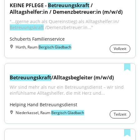
KEINE PFLEGE - 
Betreuungskraft
 / 
Alltagshelfer:in / Demenzbetreuer:in (m/w/d)
"...(gerne auch als Quereinstieg) als Alltagshelfer:in/ 
Betreuungskraft
 /Demenzbetreuer:in..."
Schuberts Familienservice
Hürth, Raum
Bergisch Gladbach
Vollzeit
Betreuungskraft
/Alltagsbegleiter (m/w/d)
Wir sind mehr als nur ein Betreuungsdienst – wir sind 
einfühlsame Alltagshelfer, die mit Herz und...
Helping Hand Betreuungsdienst
Niederkassel, Raum
Bergisch Gladbach
Teilzeit