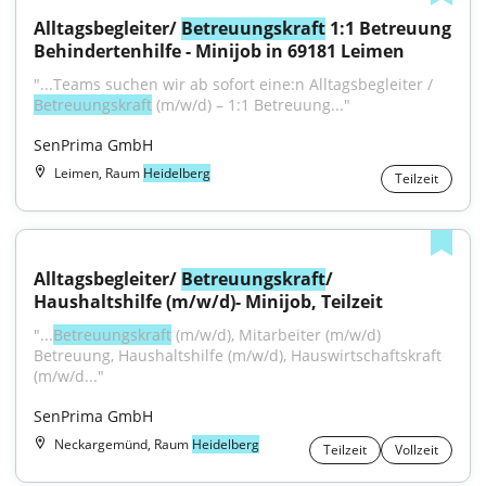
Alltagsbegleiter/ 
Betreuungskraft
 1:1 Betreuung 
Behindertenhilfe - Minijob in 69181 Leimen
"...Teams suchen wir ab sofort eine:n Alltagsbegleiter / 
Betreuungskraft
 (m/w/d) – 1:1 Betreuung..."
SenPrima GmbH
Leimen, Raum
Heidelberg
Teilzeit
Alltagsbegleiter/ 
Betreuungskraft
/ 
Haushaltshilfe (m/w/d)- Minijob, Teilzeit
"...
Betreuungskraft
 (m/w/d), Mitarbeiter (m/w/d) 
Betreuung, Haushaltshilfe (m/w/d), Hauswirtschaftskraft 
(m/w/d..."
SenPrima GmbH
Neckargemünd, Raum
Heidelberg
Teilzeit
Vollzeit