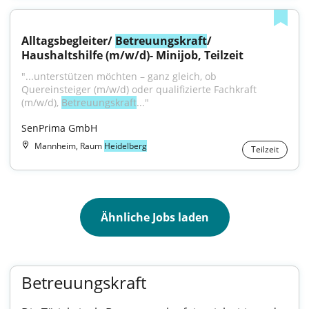
Alltagsbegleiter/ 
Betreuungskraft
/ 
Haushaltshilfe (m/w/d)- Minijob, Teilzeit
"...unterstützen möchten – ganz gleich, ob 
Quereinsteiger (m/w/d) oder qualifizierte Fachkraft 
(m/w/d), 
Betreuungskraft
..."
SenPrima GmbH
Mannheim, Raum
Heidelberg
Teilzeit
Ähnliche Jobs laden
Betreuungskraft