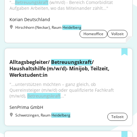
"...
Betreuungskraft
 (w/m/d) - Bereich Comorbidität 
Aufgaben Arbeiten, wo das Miteinander zählt..."
Korian Deutschland
Hirschhorn (Neckar), Raum
Heidelberg
Homeoffice
Vollzeit
Alltagsbegleiter/ 
Betreuungskraft
/ 
Haushaltshilfe (m/w/d)- Minijob, Teilzeit, 
Werkstudent:in
"...unterstützen möchten – ganz gleich, ob 
Quereinsteiger (m/w/d) oder qualifizierte Fachkraft 
(m/w/d), 
Betreuungskraft
..."
SenPrima GmbH
Schwetzingen, Raum
Heidelberg
Teilzeit