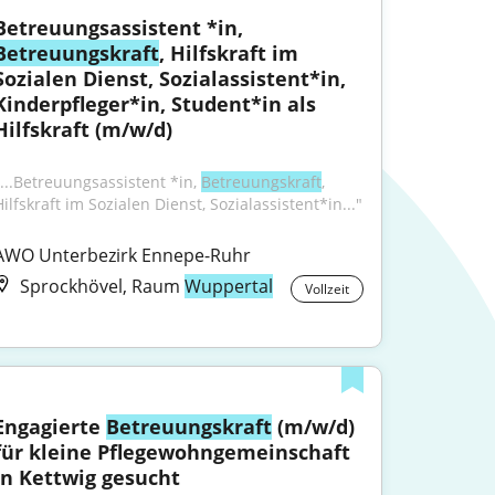
Betreuungsassistent *in, 
Betreuungskraft
, Hilfskraft im 
Sozialen Dienst, Sozialassistent*in, 
Kinderpfleger*in, Student*in als 
Hilfskraft (m/w/d)
"...Betreuungsassistent *in, 
Betreuungskraft
, 
ilfskraft im Sozialen Dienst, Sozialassistent*in..."
AWO Unterbezirk Ennepe-Ruhr
Sprockhövel, Raum
Wuppertal
Vollzeit
Engagierte 
Betreuungskraft
 (m/w/d) 
für kleine Pflegewohngemeinschaft 
in Kettwig gesucht