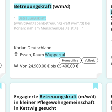
Betreuungskraft
 (w/m/d)
"...
Betreuungskraft
(w/m/d)AufgabenBetreuungskraft (w/m/d) bei 
Korian: nah am MenschenDas geistige..."
H
Korian Deutschland
Essen, Raum
Wuppertal
Homeoffice
Vollzeit
Von 24.900,00 € bis 65.400,00 €
Engagierte 
Betreuungskraft
 (m/w/d) 
in kleiner Pflegewohngemeinschaft 
in Kettwig gesucht