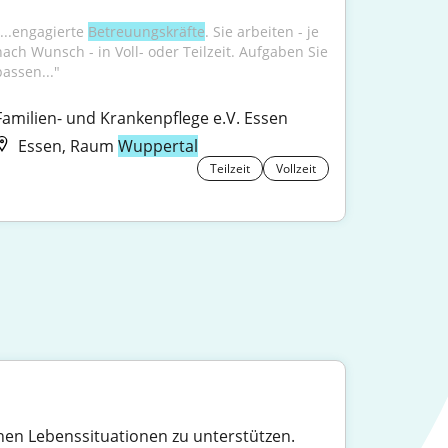
...engagierte 
Betreuungskräfte
. Sie arbeiten - je 
nach Wunsch - in Voll- oder Teilzeit. Aufgaben Sie 
passen..."
Familien- und Krankenpflege e.V. Essen
Essen, Raum
Wuppertal
Teilzeit
Vollzeit
denen Lebenssituationen zu unterstützen.