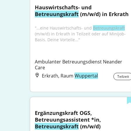
Hauswirtschafts- und 
Betreuungskraft
 (m/w/d) in Erkrath
"...eine Hauswirtschafts- und 
Betreuungskraft
(m/w/d) in Erkrath in Teilzeit oder auf Minijob-
Basis. Deine Vorteile..."
Ambulanter Betreuungsdienst Neander 
Care
Erkrath, Raum
Wuppertal
Teilzeit
Ergänzungskraft OGS, 
Betreuungsassistent *in, 
Betreuungskraft
 (m/w/d)