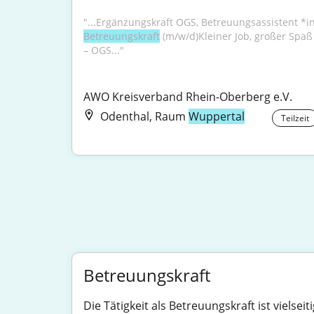
Betreuungskraft
 (m/w/d)Kleiner Job, großer Spaß 
– OGS..."
AWO Kreisverband Rhein-Oberberg e.V.
Odenthal, Raum
Wuppertal
Teilzeit
Betreuungskraft
Die Tätigkeit als Betreuungskraft ist viels