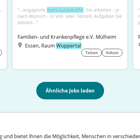
"...Ergänzungskraft OGS, Betreuungsassistent *in, 
"...engagierte 
Betreuungskräfte
. Sie arbeiten - je 
"
nach Wunsch - in Voll- oder Teilzeit. Aufgaben Sie 
passen..."
Familien- und Krankenpflege e.V. Mülheim
Essen, Raum
Wuppertal
Teilzeit
Vollzeit
Ähnliche Jobs laden
eitig und bietet Ihnen die Möglichkeit, Menschen in verschie