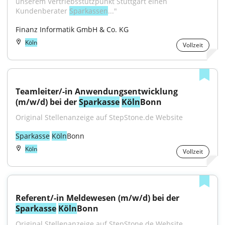
unserem Vertriebsstützpunkt Stuttgart einen 
Kundenberater 
Sparkassen
..."
Finanz Informatik GmbH & Co. KG
Köln
Vollzeit
Teamleiter/-in Anwendungsentwicklung 
(m/w/d) bei der 
Sparkasse
Köln
Bonn
Original Stellenanzeige auf StepStone.de Website
Sparkasse
Köln
Bonn
Köln
Vollzeit
Referent/-in Meldewesen (m/w/d) bei der 
Sparkasse
Köln
Bonn
Original Stellenanzeige auf StepStone.de Website 