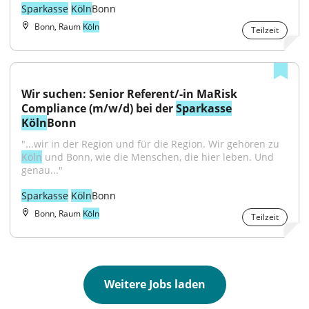
Sparkasse
Köln
Bonn
Bonn, Raum
Köln
Teilzeit
Wir suchen: Senior Referent/-in MaRisk 
Compliance (m/w/d) bei der 
Sparkasse
Köln
Bonn
"...wir in der Region und für die Region. Wir gehören zu 
Köln
 und Bonn, wie die Menschen, die hier leben. Und 
genau..."
Sparkasse
Köln
Bonn
Bonn, Raum
Köln
Teilzeit
Weitere Jobs laden