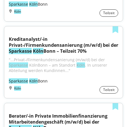
Sparkasse
Köln
Bonn
Köln
Teilzeit
Kreditanalyst/-in 
Sparkasse
Köln
Bonn – Teilzeit 70%
"...Privat-/Firmenkundensanierung (m/w/d) bei der 
Sparkasse
 KölnBonn – am Standort 
Köln
. In unserer 
Abteilung werden Kundinnen..."
Sparkasse
Köln
Bonn
Köln
Teilzeit
Berater/-in Private Immobilienfinanzierung 
Mitarbeitendengeschäft (m/w/d) bei der 