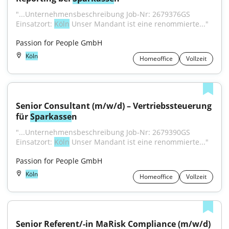
"...Unternehmensbeschreibung Job-Nr: 2679376GS 
Einsatzort: 
Köln
 Unser Mandant ist eine renommierte..."
Passion for People GmbH
Köln
Homeoffice
Vollzeit
Senior Consultant (m/w/d) – Vertriebssteuerung 
für 
Sparkasse
n
"...Unternehmensbeschreibung Job-Nr: 2679390GS 
Einsatzort: 
Köln
 Unser Mandant ist eine renommierte..."
Passion for People GmbH
Köln
Homeoffice
Vollzeit
Senior Referent/-in MaRisk Compliance (m/w/d) 