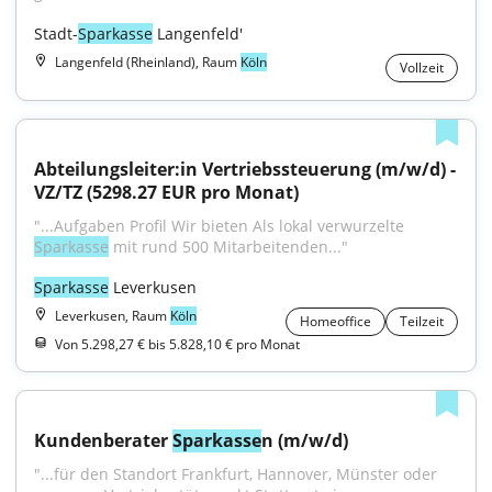
Stadt-
Sparkasse
 Langenfeld'
Langenfeld (Rheinland), Raum
Köln
Vollzeit
Abteilungsleiter:in Vertriebssteuerung (m/w/d) - 
VZ/TZ (5298.27 EUR pro Monat)
"...Aufgaben Profil Wir bieten Als lokal verwurzelte 
Sparkasse
 mit rund 500 Mitarbeitenden..."
Sparkasse
 Leverkusen
Leverkusen, Raum
Köln
Homeoffice
Teilzeit
Von 5.298,27 € bis 5.828,10 € pro Monat
Kundenberater 
Sparkasse
n (m/w/d)
"...für den Standort Frankfurt, Hannover, Münster oder 