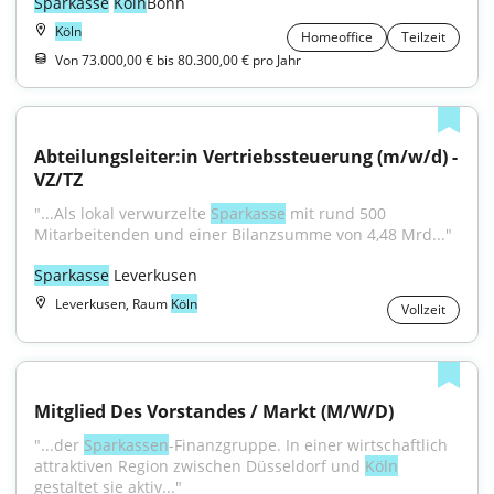
Sparkasse
Köln
Bonn
Köln
Homeoffice
Teilzeit
Von 73.000,00 € bis 80.300,00 € pro Jahr
Abteilungsleiter:in Vertriebssteuerung (m/w/d) - 
VZ/TZ
"...Als lokal verwurzelte 
Sparkasse
 mit rund 500 
Mitarbeitenden und einer Bilanzsumme von 4,48 Mrd..."
Sparkasse
 Leverkusen
Leverkusen, Raum
Köln
Vollzeit
Mitglied Des Vorstandes / Markt (M/W/D)
"...der 
Sparkassen
-Finanzgruppe. In einer wirtschaftlich 
attraktiven Region zwischen Düsseldorf und 
Köln
gestaltet sie aktiv..."