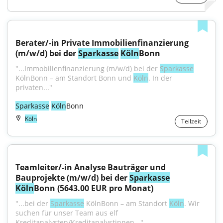
Berater/-in Private Immobilienfinanzierung 
(m/w/d) bei der 
Sparkasse
Köln
Bonn
"...Immobilienfinanzierung (m/w/d) bei der 
Sparkasse
KölnBonn – am Standort Bonn und 
Köln
. In der 
privaten..."
Sparkasse
Köln
Bonn
Köln
Teilzeit
Teamleiter/-in Analyse Bauträger und 
Bauprojekte (m/w/d) bei der 
Sparkasse
Köln
Bonn (5643.00 EUR pro Monat)
"...bei der 
Sparkasse
 KölnBonn – am Standort 
Köln
. Wir 
suchen für unser Team aus elf 
Kreditanalysten/Kreditanalystinnen..."