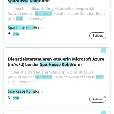
Sparkasse
Köln
Bonn
"...Immobilienfinanzierung Mitarbeitendengeschäft 
(m/w/d) bei der 
Sparkasse
 KölnBonn – am Standort Bonn 
und 
Köln
. Im Team..."
Sparkasse
Köln
Bonn
Köln
Teilzeit
Dienstleistersteuerer/-steuerin Microsoft Azure 
(m/w/d) bei der 
Sparkasse
Köln
Bonn
"...Dienstleistersteuerer/-steuerin Microsoft Azure 
(m/w/d) bei der 
Sparkasse
 KölnBonn – am Standort 
Köln
. 
Dich erwartet..."
Sparkasse
Köln
Bonn
Köln
Teilzeit