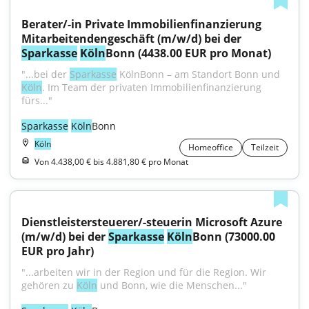
Berater/-in Private Immobilienfinanzierung 
Mitarbeitendengeschäft (m/w/d) bei der 
Sparkasse
Köln
Bonn (4438.00 EUR pro Monat)
"...bei der 
Sparkasse
 KölnBonn – am Standort Bonn und 
Köln
. Im Team der privaten Immobilienfinanzierung 
fürs..."
Sparkasse
Köln
Bonn
Köln
Homeoffice
Teilzeit
Von 4.438,00 € bis 4.881,80 € pro Monat
Dienstleistersteuerer/-steuerin Microsoft Azure 
(m/w/d) bei der 
Sparkasse
Köln
Bonn (73000.00 
EUR pro Jahr)
"...arbeiten wir in der Region und für die Region. Wir 
gehören zu 
Köln
 und Bonn, wie die Menschen..."