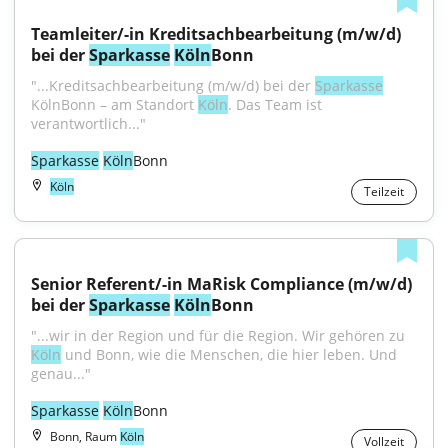
Teamleiter/-in Kreditsachbearbeitung (m/w/d) 
bei der 
Sparkasse
Köln
Bonn
"...Kreditsachbearbeitung (m/w/d) bei der 
Sparkasse
KölnBonn – am Standort 
Köln
. Das Team ist 
verantwortlich..."
Sparkasse
Köln
Bonn
Köln
Teilzeit
Senior Referent/-in MaRisk Compliance (m/w/d) 
bei der 
Sparkasse
Köln
Bonn
"...wir in der Region und für die Region. Wir gehören zu 
Köln
 und Bonn, wie die Menschen, die hier leben. Und 
genau..."
Sparkasse
Köln
Bonn
Bonn, Raum
Köln
Vollzeit