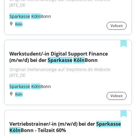
JBTE_DE
Sparkasse
Köln
Bonn
Köln
Vollzeit
Werkstudent/-in Digital Support Finance 
(m/w/d) bei der 
Sparkasse
Köln
Bonn
Original Stellenanzeige auf StepStone.de Website 
JBTE_DE
Sparkasse
Köln
Bonn
Köln
Vollzeit
Vertriebstrainer/-in (m/w/d) bei der 
Sparkasse
Köln
Bonn - Teilzeit 60%