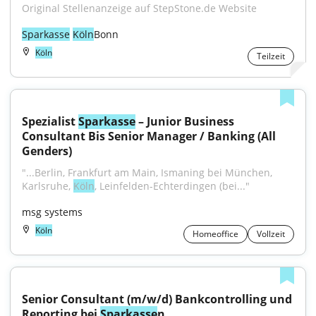
Original Stellenanzeige auf StepStone.de Website
Sparkasse
Köln
Bonn
Köln
Teilzeit
Spezialist 
Sparkasse
 – Junior Business 
Consultant Bis Senior Manager / Banking (All 
Genders)
"...Berlin, Frankfurt am Main, Ismaning bei München, 
Karlsruhe, 
Köln
, Leinfelden-Echterdingen (bei..."
msg systems
Köln
Homeoffice
Vollzeit
Senior Consultant (m/w/d) Bankcontrolling und 
Reporting bei 
Sparkasse
n