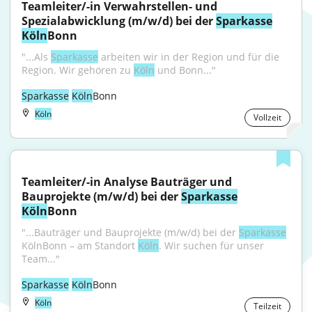
Teamleiter/-in Verwahrstellen- und 
Spezialabwicklung (m/w/d) bei der 
Sparkasse
Köln
Bonn
"...Als 
Sparkasse
 arbeiten wir in der Region und für die 
Region. Wir gehören zu 
Köln
 und Bonn..."
Sparkasse
Köln
Bonn
Köln
Vollzeit
Teamleiter/-in Analyse Bauträger und 
Bauprojekte (m/w/d) bei der 
Sparkasse
Köln
Bonn
"...Bauträger und Bauprojekte (m/w/d) bei der 
Sparkasse
KölnBonn – am Standort 
Köln
. Wir suchen für unser 
Team..."
Sparkasse
Köln
Bonn
Köln
Teilzeit