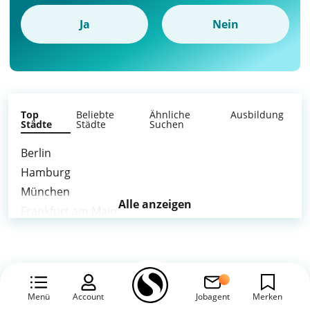
Ja
Nein
Top
Beliebte
Ähnliche
Ausbildung
Städte
Städte
Suchen
Berlin
Hamburg
München
Alle anzeigen
Frankfurt am Main
Stuttgart
Düsseldorf
Dortmund
Essen
Menü
Account
Jobagent
Merken
Bremen