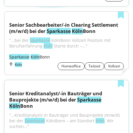
Senior Sachbearbeiter/-in Clearing Settlement 
(m/w/d) bei der 
Sparkasse
Köln
Bonn
"...bei der 
Sparkasse
 KölnBonn Vollzeit Position mit 
Berufserfahrung 
Köln
 Starte durch –..."
Sparkasse
Köln
Bonn
Köln
Homeoffice
Teilzeit
Vollzeit
Senior Kreditanalyst/-in Bauträger und 
Bauprojekte (m/w/d) bei der 
Sparkasse
Köln
Bonn
"...Kreditanalyst/-in Bauträger und Bauprojekte (m/w/d) 
bei der 
Sparkasse
 KölnBonn – am Standort 
Köln
. Wir 
suchen..."