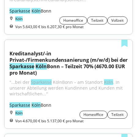
Sparkasse
Köln
Bonn
Köln
Homeoffice
Teilzeit
Vollzeit
Von 5.643,00 € bis 6.207,30 € pro Monat
Kreditanalyst/-in 
Sparkasse
Köln
Bonn – Teilzeit 70% (4670.00 EUR 
pro Monat)
"...bei der 
Sparkasse
 KölnBonn – am Standort 
Köln
. In 
unserer Abteilung werden Kundinnen und Kunden mit 
wirtschaftlichen..."
Sparkasse
Köln
Bonn
Köln
Homeoffice
Teilzeit
Von 4.670,00 € bis 5.137,00 € pro Monat