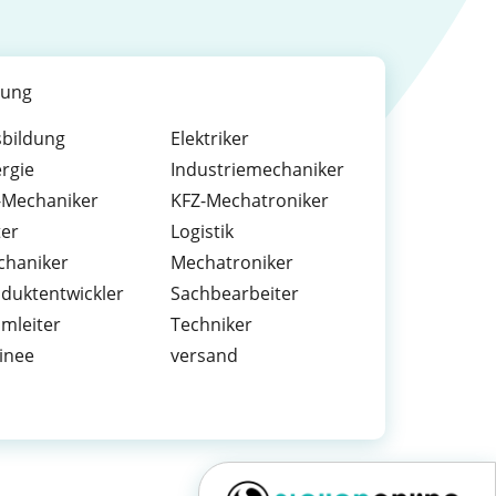
dung
bildung
Elektriker
rgie
Industriemechaniker
-Mechaniker
KFZ-Mechatroniker
ter
Logistik
chaniker
Mechatroniker
duktentwickler
Sachbearbeiter
mleiter
Techniker
inee
versand