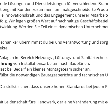
ende Lösungen und Dienstleistungen für verschiedene Bran
et eng mit Kunden zusammen, um maßgeschneiderte Produk
Die Innovationskraft und das Engagement unserer Mitarbeite
rfolg. Wir legen großen Wert auf nachhaltige Geschäftsbez
ntwicklung. Werden Sie Teil eines dynamischen Unternehmen
echaniker übernimmst du bei uns Verantwortung und sorgs
ekte:
nlagen im Bereich Heizungs-, Lüftungs- und Sanitärtechnik
ührung
von Installationsarbeiten nach Bauplänen.
test bei Bedarf ein kleines Montageteam sicher an.
üllst die notwendigen Bautagesberichte und technischen U
Du stellst sicher, dass unsere hohen Standards bei jedem P
it Leidenschaft fürs Handwerk, der eine Veränderung mit e