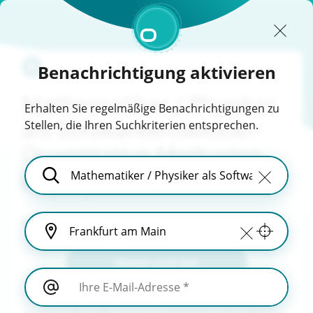
Benachrichtigung aktivieren
Mathematiker / Physiker
Erhalten Sie regelmäßige Benachrichtigungen zu
als Softwareentwickler
Stellen, die Ihren Suchkriterien entsprechen.
Quantitative Methoden
(w|m|d)
zeb
–
Frankfurt am Main
Weiter zum Job