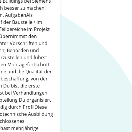
e Buildings bei Siemens
ch besser zu machen.
en. AufgabenAls
 der Baustelle / im
Teilbereiche im Projekt
Du übernimmst den
nter Vorschriften und
den, Behörden und
zustellen und führst
en Montagefortschritt
e und die Qualität der
beschaffung, von der
 Du bist die erste
kst bei Verhandlungen
teilung Du organisiert
ig durch ProfilDiese
rotechnische Ausbildung
schlossenes
 hast mehrjährige