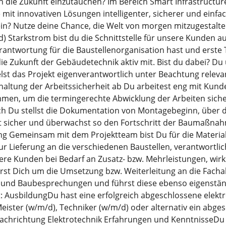
in die Zukunft einzutauchen? Im Bereich Smart Infrastructur
mit innovativen Lösungen intelligenter, sicherer und einfa
ein? Nutze deine Chance, die Welt von morgen mitzugestalt
) Starkstrom bist du die Schnittstelle für unsere Kunden auf
rantwortung für die Baustellenorganisation hast und erste 
die Zukunft der Gebäudetechnik aktiv mit. Bist du dabei? 
lst das Projekt eigenverantwortlich unter Beachtung releva
altung der Arbeitssicherheit ab Du arbeitest eng mit Kun
en, um die termingerechte Abwicklung der Arbeiten sicher
h Du stellst die Dokumentation von Montagebeginn, über d
sicher und überwachst so den Fortschritt der Baumaßnahm
 Gemeinsam mit dem Projektteam bist Du für die Material
ur Lieferung an die verschiedenen Baustellen, verantwortlich
re Kunden bei Bedarf an Zusatz- bzw. Mehrleistungen, wir
t Dich um die Umsetzung bzw. Weiterleitung an die Fachab
und Baubesprechungen und führst diese ebenso eigenständ
t: AusbildungDu hast eine erfolgreich abgeschlossene elekt
eister (w/m/d), Techniker (w/m/d) oder alternativ ein abge
achrichtung Elektrotechnik Erfahrungen und KenntnisseDu