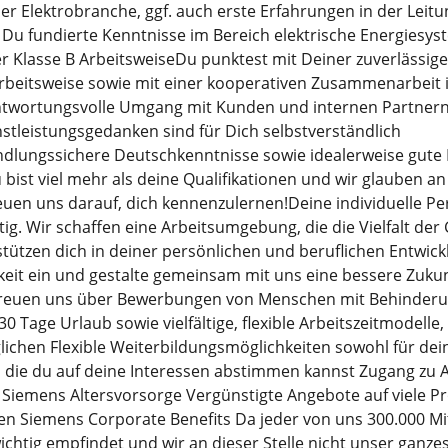
er Elektrobranche, ggf. auch erste Erfahrungen in der Leitu
Du fundierte Kenntnisse im Bereich elektrische Energiesys
r Klasse B ArbeitsweiseDu punktest mit Deiner zuverlässige
rbeitsweise sowie mit einer kooperativen Zusammenarbeit
ntwortungsvolle Umgang mit Kunden und internen Partnern
stleistungsgedanken sind für Dich selbstverständlich
lungssichere Deutschkenntnisse sowie idealerweise gute 
 bist viel mehr als deine Qualifikationen und wir glauben an
euen uns darauf, dich kennenzulernen!Deine individuelle Pe
ig. Wir schaffen eine Arbeitsumgebung, die die Vielfalt der 
tützen dich in deiner persönlichen und beruflichen Entwick
eit ein und gestalte gemeinsam mit uns eine bessere Zukun
reuen uns über Bewerbungen von Menschen mit Behinderung
 Tage Urlaub sowie vielfältige, flexible Arbeitszeitmodelle, 
ichen Flexible Weiterbildungsmöglichkeiten sowohl für dein
, die du auf deine Interessen abstimmen kannst Zugang zu A
e Siemens Altersvorsorge Vergünstigte Angebote auf viele P
en Siemens Corporate Benefits Da jeder von uns 300.000 M
ichtig empfindet und wir an dieser Stelle nicht unser ganzes