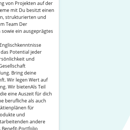
ng von Projekten auf der
teme mit Du besitzt einen
n, strukturierten und
 im Team Der
 sowie ein ausgeprägtes
Englischkenntnisse
 das Potential jeder
rsönlichkeit und
Gesellschaft
lung. Bring deine
ft. Wir legen Wert auf
. Wir bietenAls Teil
die eine Auszeit für dich
e berufliche als auch
ktienplänen für
rodukte und
itarbeitenden andere
 Benefit-Portfolio