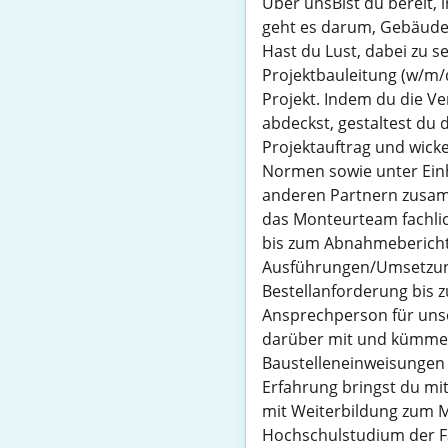
Über unsBist du bereit, 
geht es darum, Gebäude 
Hast du Lust, dabei zu s
Projektbauleitung (w/m/d
Projekt. Indem du die Ve
abdeckst, gestaltest du 
Projektauftrag und wicke
Normen sowie unter Einh
anderen Partnern zusamm
das Monteurteam fachlic
bis zum Abnahmebericht 
Ausführungen/Umsetzung
Bestellanforderung bis z
Ansprechperson für unse
darüber mit und kümmers
Baustelleneinweisungen 
Erfahrung bringst du mi
mit Weiterbildung zum M
Hochschulstudium der F