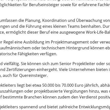
öglichkeiten für Berufseinsteiger sowie für erfahrene Fachkr
s umfassen die Planung, Koordination und Überwachung von 
en und die Führung eines kleinen Teams beinhalten. Durch f
ce, ermöglicht dieser Beruf eine ausgewogene Work-Life-Ba
in der Regel eine Ausbildung im Projektmanagement oder ver
t kaufmännischem oder technischem Hintergrund können eben
torische Fähigkeiten verfügen.
ind vielfältig. Sie können sich zum Senior Projektleiter ode
d Zertifizierungen einhergeht. Viele Unternehmen bieten 
, auch für Quereinsteiger.
ktleiters liegt bei etwa 50.000 bis 70.000 Euro jährlich, ab
szahlungen oder projektbasierte Vergütungen hinzu, was 
uf bestimmte Branchen können zudem den Verdienst positiv
ektleiters spannend und bietet zahlreiche Entwicklungsmögl