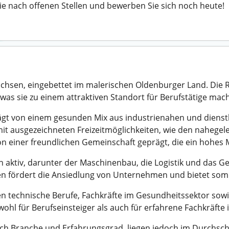
ie nach offenen Stellen und bewerben Sie sich noch heute!
hsen, eingebettet im malerischen Oldenburger Land. Die Re
s sie zu einem attraktiven Standort für Berufstätige mach
ägt von einem gesunden Mix aus industrienahen und dienst
t ausgezeichneten Freizeitmöglichkeiten, wie den nahegel
on einer freundlichen Gemeinschaft geprägt, die ein hohes 
 aktiv, darunter der Maschinenbau, die Logistik und das 
fördert die Ansiedlung von Unternehmen und bietet somit 
en technische Berufe, Fachkräfte im Gesundheitssektor sowi
sowohl für Berufseinsteiger als auch für erfahrene Fachkräfte 
nach Branche und Erfahrungsgrad, liegen jedoch im Durchsch