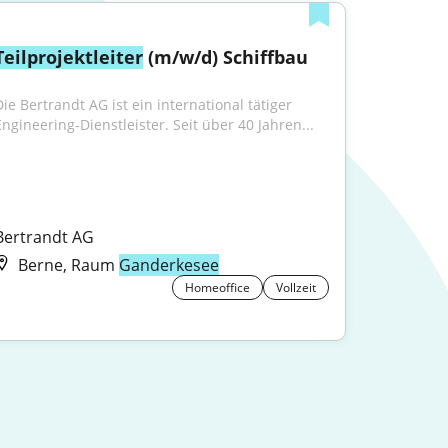
Teilprojektleiter
 (m/w/d) Schiffbau
ie Bertrandt AG ist ein international tätiger 
Engineering‑Dienstleister. Seit über 40 Jahren...
Bertrandt AG
Berne, Raum
Ganderkesee
Homeoffice
Vollzeit