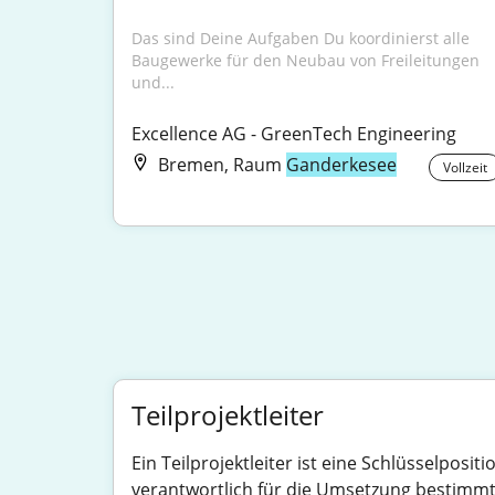
Das sind Deine Aufgaben Du koordinierst alle 
Baugewerke für den Neubau von Freileitungen 
und...
Excellence AG - GreenTech Engineering
Bremen, Raum
Ganderkesee
Vollzeit
Teilprojektleiter
Ein Teilprojektleiter ist eine Schlüsselpos
verantwortlich für die Umsetzung bestimmte