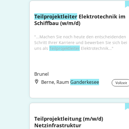
Teilprojektleiter
 Elektrotechnik im 
Schiffbau (w/m/d)
"...Machen Sie noch heute den entscheidenden 
Schritt Ihrer Karriere und bewerben Sie sich bei 
uns als 
Teilprojektleiter
 Elektrotechnik..."
Brunel
Berne, Raum
Ganderkesee
Vollzeit
Teilprojektleitung (m/w/d) 
Netzinfrastruktur