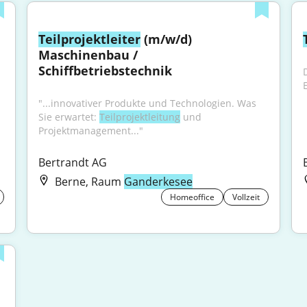
Teilprojektleiter
 (m/w/d) 
Maschinenbau / 
Schiffbetriebstechnik
D
"...innovativer Produkte und Technologien. Was 
Sie erwartet: 
Teilprojektleitung
 und 
Projektmanagement..."
Bertrandt AG
Berne, Raum
Ganderkesee
Homeoffice
Vollzeit