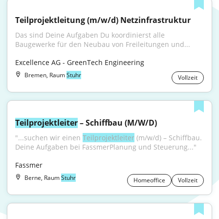
Teilprojektleitung (m/w/d) Netzinfrastruktur
Das sind Deine Aufgaben Du koordinierst alle 
Baugewerke für den Neubau von Freileitungen und...
Excellence AG - GreenTech Engineering
Bremen, Raum
Stuhr
Vollzeit
Teilprojektleiter
 – Schiffbau (M/W/D)
"...suchen wir einen 
Teilprojektleiter
 (m/w/d) – Schiffbau. 
Deine Aufgaben bei FassmerPlanung und Steuerung..."
Fassmer
Berne, Raum
Stuhr
Homeoffice
Vollzeit