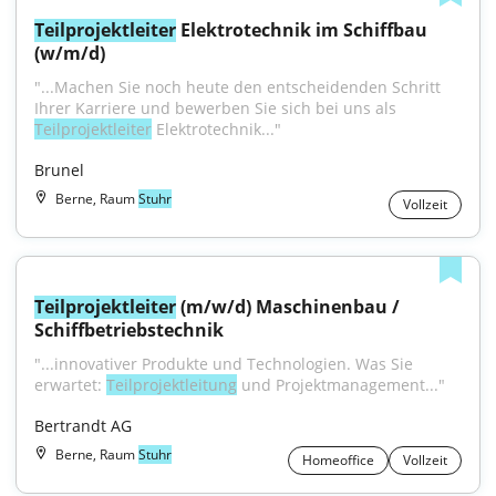
Teilprojektleiter
 Elektrotechnik im Schiffbau 
(w/m/d)
"...Machen Sie noch heute den entscheidenden Schritt 
Ihrer Karriere und bewerben Sie sich bei uns als 
Teilprojektleiter
 Elektrotechnik..."
Brunel
Berne, Raum
Stuhr
Vollzeit
Teilprojektleiter
 (m/w/d) Maschinenbau / 
Schiffbetriebstechnik
"...innovativer Produkte und Technologien. Was Sie 
erwartet: 
Teilprojektleitung
 und Projektmanagement..."
Bertrandt AG
Berne, Raum
Stuhr
Homeoffice
Vollzeit